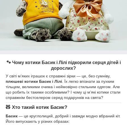
🐾 Чому котики Басик і Лілі підкорили серця дітей і
дорослих?
У світі м’яких іграшок є справжні зірки — це, без сумніву,
плюшеві котики Басик і Лілі
. Їх легко впізнати за пухким
тільцем, великими очима і неймовірно стильним одягом. Але
що робить їх такими особливими? І чому ці м’які котики стали
справжнім бестселером серед подарунків на свята?
🧸 Хто такий котик Басик?
Басик
— це круглолиций, добрий і завжди модно вбраний кіт.
Його випускають у різних образах: