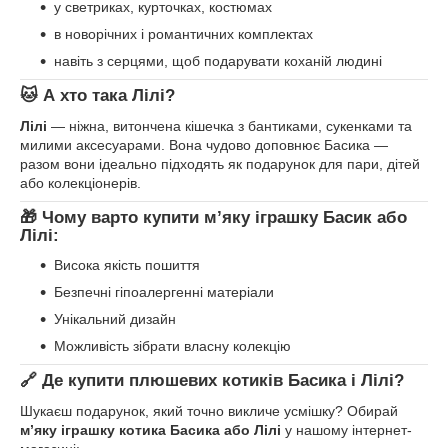
у светриках, курточках, костюмах
в новорічних і романтичних комплектах
навіть з серцями, щоб подарувати коханій людині
🐱 А хто така Лілі?
Лілі
— ніжна, витончена кішечка з бантиками, сукенками та
милими аксесуарами. Вона чудово доповнює Басика —
разом вони ідеально підходять як подарунок для пари, дітей
або колекціонерів.
🎁 Чому варто купити м’яку іграшку Басик або
Лілі:
Висока якість пошиття
Безпечні гіпоалергенні матеріали
Унікальний дизайн
Можливість зібрати власну колекцію
🔗 Де купити плюшевих котиків Басика і Лілі?
Шукаєш подарунок, який точно викличе усмішку? Обирай
м’яку іграшку котика Басика або Лілі
у нашому інтернет-