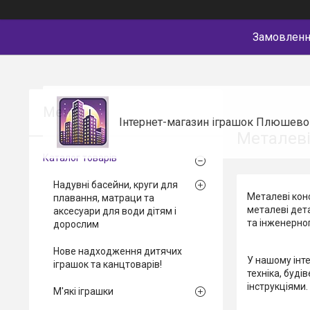
Замовлення
Інтернет-магазин іграшок Плюшево
Металеві
Каталог товарів
Надувні басейни, круги для
Металеві конс
плавання, матраци та
металеві дета
аксесуари для води дітям і
та інженерно
дорослим
Нове надходження дитячих
У нашому інте
іграшок та канцтоварів!
техніка, буді
інструкціями.
М'які іграшки