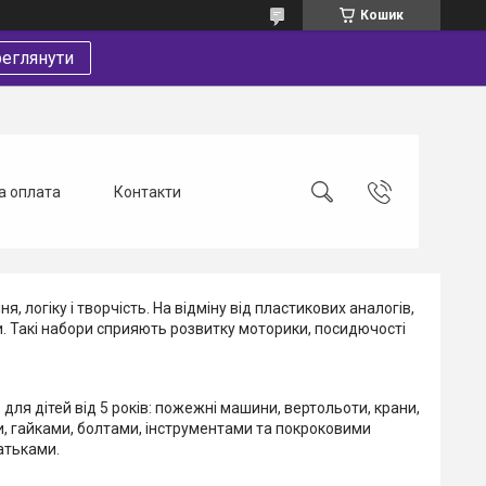
Кошик
еглянути
а оплата
Контакти
, логіку і творчість. На відміну від пластикових аналогів,
ми. Такі набори сприяють розвитку моторики, посидючості
для дітей від 5 років: пожежні машини, вертольоти, крани,
ми, гайками, болтами, інструментами та покроковими
батьками.