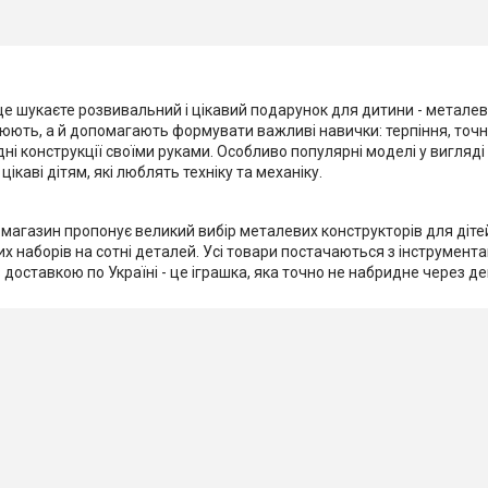
ще шукаєте розвивальний і цікавий подарунок для дитини - металев
люють, а й допомагають формувати важливі навички: терпіння, точн
ні конструкції своїми руками. Особливо популярні моделі у вигляді
цікаві дітям, які люблять техніку та механіку.
магазин пропонує великий вибір металевих конструкторів для дітей 
их наборів на сотні деталей. Усі товари постачаються з інструмен
 доставкою по Україні - це іграшка, яка точно не набридне через де