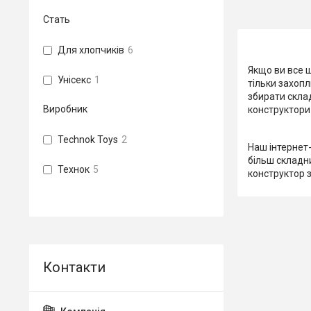
Стать
Для хлопчиків
6
Якщо ви все 
Унісекс
1
тільки захоп
збирати склад
Виробник
конструктори 
Technok Toys
2
Наш інтернет-
більш складн
Технок
5
конструктор з