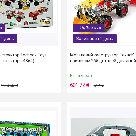
–2%
 1 день
Залишився 1 день
структор Technok Toys
Металевий конструктор ТехноК 
еталь (арт. 4364)
причепом 265 деталей для дітей,
В наявності
601,72 ₴
10 366 ₴
614 ₴