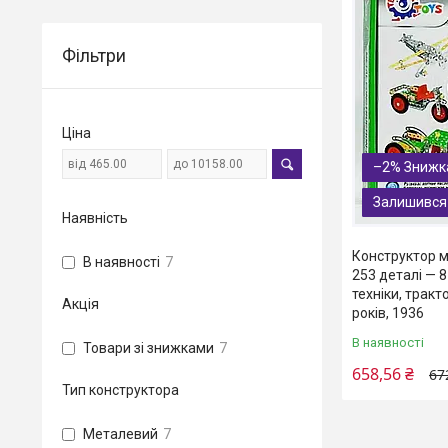
Фільтри
Ціна
–2%
Залишився
Наявність
Конструктор м
В наявності
7
253 деталі — 
техніки, тракто
Акція
років, 1936
В наявності
Товари зі знижками
7
658,56 ₴
67
Тип конструктора
Металевий
7