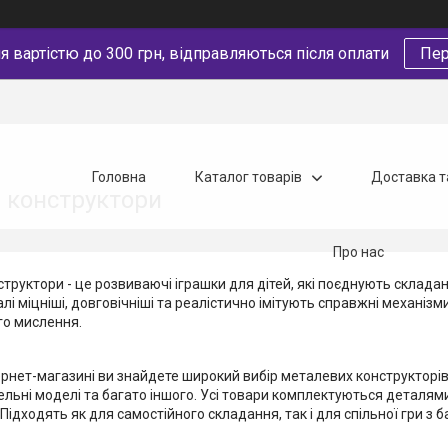
 вартістю до 300 грн, відправляються після оплати
Пер
Головна
Каталог товарів
Доставка т
 конструктори
Про нас
труктори - це розвиваючі іграшки для дітей, які поєднують складання
лі міцніші, довговічніші та реалістично імітують справжні механіз
го мислення.
рнет-магазині ви знайдете широкий вибір металевих конструкторів 
вельні моделі та багато іншого. Усі товари комплектуються деталя
 Підходять як для самостійного складання, так і для спільної гри з 