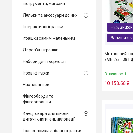
інструменти, магазин
Ляльки та аксесуари до них
Інтерактивні іграшки
–2%
Залишився
Іграшки самим маленьким
Дерев'яні іграшки
Металевий кон
«МЕГА» - 381 д
Набори для творчості
Ігрові фігурки
В наявності
10 158,68 ₴
Настільні ігри
Фінгерборди та
фінгеріграшки
Канцтовари для школи,
дитячі книги, енциклопедії
Головоломки, забавні іграшки