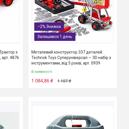
–2%
Залишився 1 день
Трактор з
Металевий конструктор 337 деталей
 арт. 4876
Technok Toys Суперуніверсал — 3D набір з
інструментами, від 5 років, арт. 0939
В наявності
1 084,86 ₴
1 107 ₴