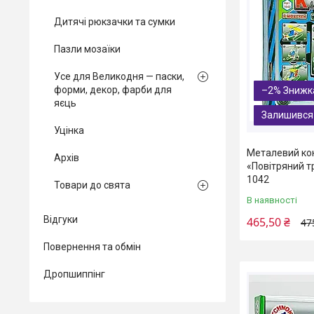
Дитячі рюкзачки та сумки
Пазли мозаїки
Усе для Великодня — паски,
форми, декор, фарби для
–2%
яєць
Залишився
Уцінка
Металевий кон
Архів
«Повітряний тр
1042
Товари до свята
В наявності
Відгуки
465,50 ₴
47
Повернення та обмін
Дропшиппінг