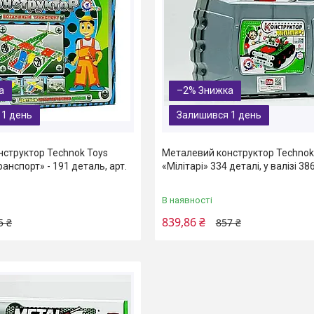
–2%
 1 день
Залишився 1 день
структор Technok Toys
Металевий конструктор Technok
анспорт» - 191 деталь, арт.
«Мілітарі» 334 деталі, у валізі 38
В наявності
839,86 ₴
5 ₴
857 ₴