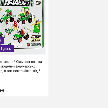
 1 день
еталевий Сільгосп техніка
8 моделей фермерської
р, літак, вантажівка, від 6
2 ₴