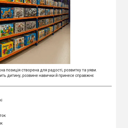
на позиція створена для радості, розвитку та уяви.
опить дитину, розвине навички й принесе справжнє
жі
аток
ик