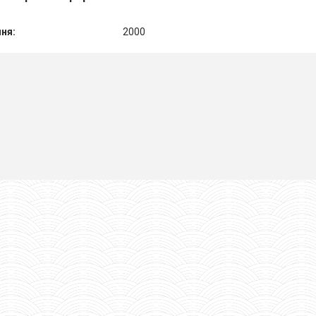
ння:
2000