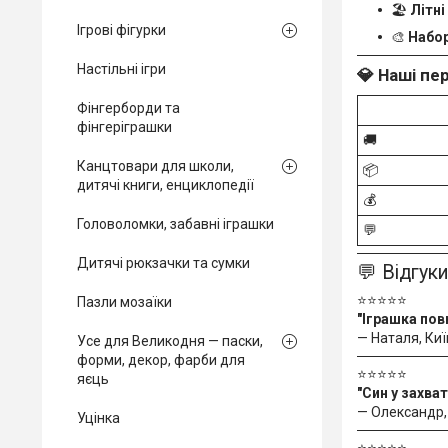
🏖️
Літні
Ігрові фігурки
🎨
Набор
Настільні ігри
💎 Наші пе
Фінгерборди та
фінгеріграшки
🚚
Канцтовари для школи,
📦
дитячі книги, енциклопедії
💰
Головоломки, забавні іграшки
💬
Дитячі рюкзачки та сумки
💬 Відгук
⭐⭐⭐⭐⭐
Пазли мозаїки
"Іграшка пов
— Наталя, Киї
Усе для Великодня — паски,
форми, декор, фарби для
⭐⭐⭐⭐⭐
яєць
"Син у захва
— Олександр,
Уцінка
⭐⭐⭐⭐⭐