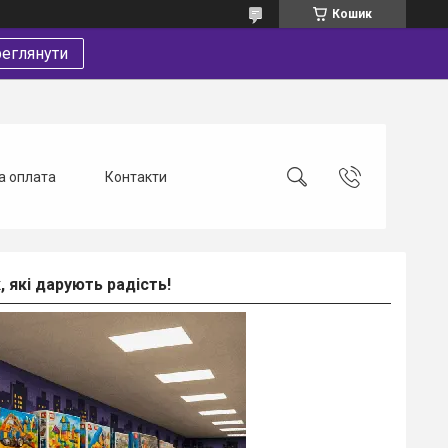
Кошик
еглянути
а оплата
Контакти
 які дарують радість!