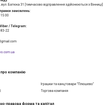
, вул. Батюка 31 [тимчасово відправлення здійснюються з Вінниці]
дправки замовлень:
–15:00
Viber / Telegram:
-83-22
@gmail.com
evo.com.ua
 про компанію
Іграшки та канцтовари "Плюшево"
:
Торгова компанія
йно-правова форма та капітал