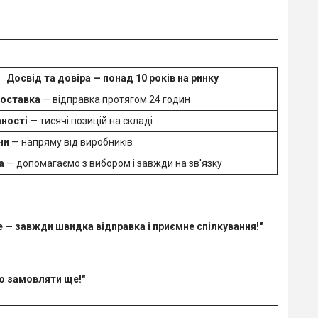
Досвід та довіра
— понад 10 років на ринку
оставка
— відправка протягом 24 годин
вності
— тисячі позицій на складі
ни
— напряму від виробників
а
— допомагаємо з вибором і завжди на зв'язку
е — завжди швидка відправка і приємне спілкування!"
мо замовляти ще!"