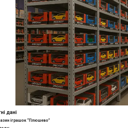
ні дані
газин іграшок “Плюшево”
ладу: