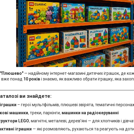
"Плюшево"
— надійному інтернет-магазині дитячих іграшок, де кож
 вже понад
10 років
і знаємо, як важливо обрати іграшку, яка зах
аталозі ви знайдете:
 іграшки
– герої мультфільмів, плюшеві звірята, тематичні персона
кові машинки
, треки, паркінги,
машинки на радіокеруванні
труктори LEGO
, магнітні, металеві, дерев’яні — для хлопчиків і дівч
активні іграшки
— які розмовляють, рухаються та реагують на дот