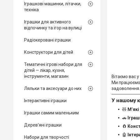
Іграшкові машинки, літачки,
техніка
Іграшки для активного
відпочинку та ігор на вулиці
Радіокеровані іграшки
Конструктори для дітей
Тематичні ігрові набори для
дітей — лікар, кухня,
інструменти, магазин
Вітаємо вас у
Ми працюємо
задоволення.
Ляльки та аксесуари до них
У нашому к
Інтерактивні іграшки
🧸
М’які
Іграшки самим маленьким
🚗
Іграш
Дерев'яні іграшки
🧲
Конс
🤖
Інтер
Набори для творчості