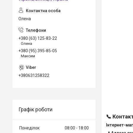
Олена
+380 (63) 125-83-22
Олена
+380 (95) 395-85-05
Максим
+380631258322
Графік роботи
📞 Контакт
Інтернет-ма
Понеділок
08:00
18:00
📍
Адреса ск