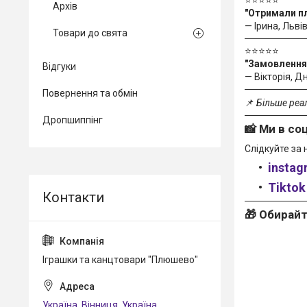
Архів
"Отримали пл
— Ірина, Льві
Товари до свята
⭐⭐⭐⭐⭐
"Замовлення 
Відгуки
— Вікторія, Д
Повернення та обмін
📌
Більше реал
Дропшиппінг
📸 Ми в со
Слідкуйте за 
instag
Tiktok
🎁 Обирайт
Іграшки та канцтовари "Плюшево"
Україна, Вінниця, Україна