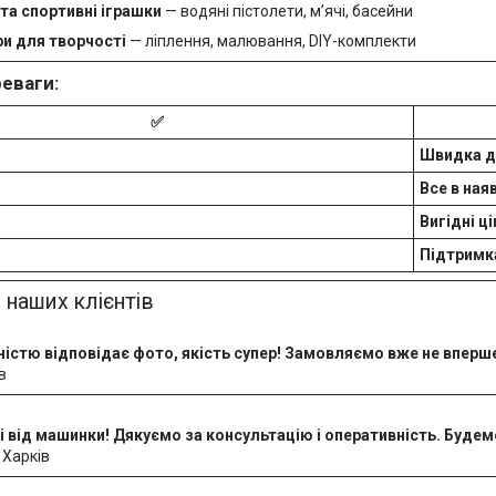
 та спортивні іграшки
— водяні пістолети, м’ячі, басейни
и для творчості
— ліплення, малювання, DIY-комплекти
реваги:
✅
Швидка д
Все в ная
Вигідні ці
Підтримк
и наших клієнтів
ністю відповідає фото, якість супер! Замовляємо вже не вперш
в
ті від машинки! Дякуємо за консультацію і оперативність. Буде
 Харків