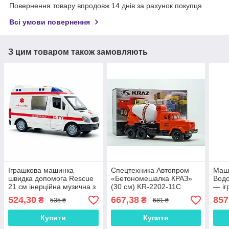
Повернення товару впродовж 14 днів за рахунок покупця
Всі умови повернення
З цим товаром також замовляють
Іграшкова машинка
Спецтехника Автопром
Маши
швидка допомога Rescue
«Бетономешалка КРАЗ»
Вод
21 см інерційна музична з
(30 см) KR-2202-11C
— іг
відкривними дверима
водя
524,30
667,38
857
₴
₴
535 ₴
681 ₴
WY590e
Купити
Купити