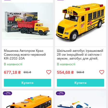
Машинка Автопром Краз
Шкільний автобус іграшковий
Самоскид жовто-червоний
28 см інерційний зі світлом і
KR-2202-10A
звуком, автобус для дітей,
відчиняються двері, гумові
В наявності
В наявності
шини, 666-31Q
677,18
554,68
₴
₴
691 ₴
566 ₴
Купити
Купити
–2%
–2%