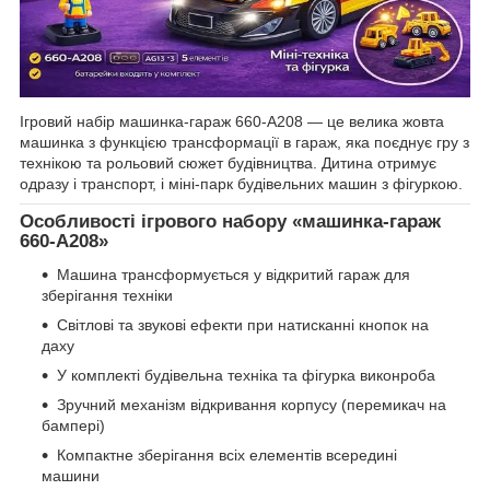
Ігровий набір машинка-гараж 660-A208 — це велика жовта
машинка з функцією трансформації в гараж, яка поєднує гру з
технікою та рольовий сюжет будівництва. Дитина отримує
одразу і транспорт, і міні-парк будівельних машин з фігуркою.
Особливості ігрового набору «машинка-гараж
660-A208»
Машина трансформується у відкритий гараж для
зберігання техніки
Світлові та звукові ефекти при натисканні кнопок на
даху
У комплекті будівельна техніка та фігурка виконроба
Зручний механізм відкривання корпусу (перемикач на
бампері)
Компактне зберігання всіх елементів всередині
машини