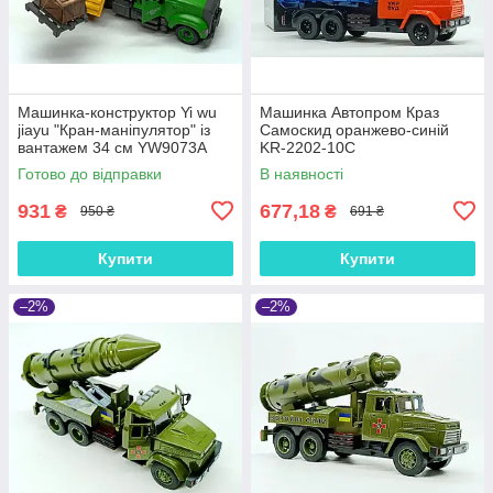
Машинка-конструктор Yi wu
Машинка Автопром Краз
jiayu "Кран-маніпулятор" із
Самоскид оранжево-синій
вантажем 34 см YW9073A
KR-2202-10C
Готово до відправки
В наявності
931
677,18
₴
₴
950 ₴
691 ₴
Купити
Купити
–2%
–2%