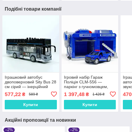
Подібні товари компанії
Іграшковий автобус
Ігровий набір Гараж
Ігра
двоповерховий Sity Bus 28
Поліція CLM-556 —
авто
см сірий — інерційний
паркінг з гучномовцем,
звук
міський транспорт зі
світло і звук, поліцейська
577,22
1 397,48
470
₴
₴
589 ₴
1 426 ₴
світлом і звуком, арт.
машинка
JS122-122A
Купити
Купити
Акційні пропозиції та новинки
–2%
–2%