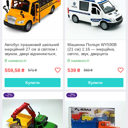
Автобус іграшковий шкільний
Машинка Поліція WY590B
інерційний 27 см зі світлом і
(21 см) 1:16 — інерційна,
звуком, двері відчиняються,
світло, звук, дверцята
гумові колеса, RJ5506
В наявності
В наявності
559,58
539
₴
₴
571 ₴
550 ₴
Купити
Купити
–2%
–2%