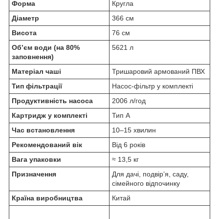
Форма
Кругла
Діаметр
366 см
Висота
76 см
Об’єм води (на 80%
5621 л
заповнення)
Матеріал чаші
Тришаровий армований ПВХ
Тип фільтрації
Насос-фільтр у комплекті
Продуктивність насоса
2006 л/год
Картридж у комплекті
Тип A
Час встановлення
10–15 хвилин
Рекомендований вік
Від 6 років
Вага упаковки
≈ 13,5 кг
Призначення
Для дачі, подвір’я, саду,
сімейного відпочинку
Країна виробництва
Китай