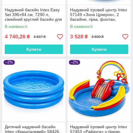
Надувний басейн Intex Easy
Надувний ігровий центр Intex
Set 396×84 см, 7290 л,
57149 «Зона Цукерок», 2
сімейний круглий басейн для
басейни, гірка, фонтан,
дачі та двору
259×191×130 см, 6 м'ячів
В наявності
В наявності
4 740,26
3 528
₴
₴
4 837 ₴
3 600 ₴
Купити
Купити
–2%
–2%
Дитячий надувний басейн
Надувний ігровий центр Intex
Intex «Кришталевий» 58426,
57453 «Райдуга» з гіркою,