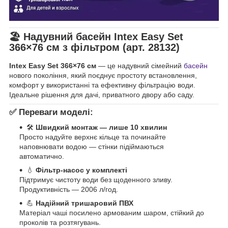
🏖️ Надувний басейн
Intex Easy Set
366×76 см з фільтром
(арт. 28132)
Intex Easy Set 366×76 см
— це надувний сімейний
басейн
нового покоління, який поєднує простоту встановлення,
комфорт у використанні та ефективну фільтрацію води.
Ідеальне рішення для дачі, приватного двору або саду.
✅
Переваги моделі:
🛠
Швидкий монтаж — лише 10 хвилин
Просто надуйте верхнє кільце та починайте
наповнювати водою — стінки підіймаються
автоматично.
💧
Фільтр-насос у комплекті
Підтримує чистоту води без щоденного зливу.
Продуктивність — 2006 л/год.
💪
Надійний тришаровий ПВХ
Матеріал чаші посилено армованим шаром, стійкий до
проколів та розтягувань.