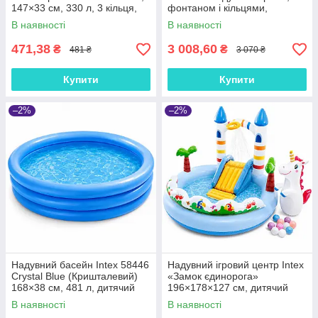
147×33 см, 330 л, 3 кільця,
фонтаном і кільцями,
від 2 років, круглий, синій
дитячий басейн 297×193×135
В наявності
В наявності
см, 2+
471,38
3 008,60
₴
₴
481 ₴
3 070 ₴
Купити
Купити
–2%
–2%
Надувний басейн Intex 58446
Надувний ігровий центр Intex
Crystal Blue (Кришталевий)
«Замок єдинорога»
168×38 см, 481 л, дитячий
196×178×127 см, дитячий
круглий, 3 кільця, від 3 років
басейн з гіркою та фонтаном,
В наявності
В наявності
234 л, до 54 кг, від 2 років