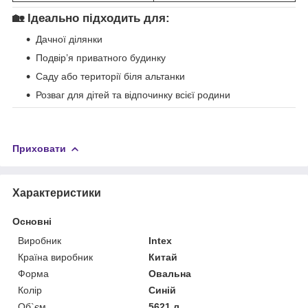
🏡
Ідеально підходить для:
Дачної ділянки
Подвір’я приватного будинку
Саду або території біля альтанки
Розваг для дітей та відпочинку всієї родини
Приховати
Характеристики
Основні
Виробник
Intex
Країна виробник
Китай
Форма
Овальна
Колір
Синій
Об`єм
5621 л