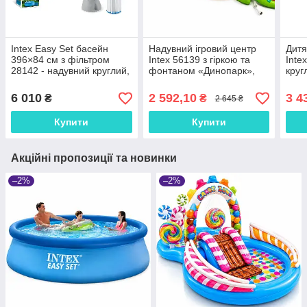
Intex Easy Set басейн
Надувний ігровий центр
Дитя
396×84 см з фільтром
Intex 56139 з гіркою та
Inte
28142 - надувний круглий,
фонтаном «Динопарк»,
круг
об'єм 7290 л, для сім'ї та
дитячий басейн
882 
дачі
201×157×69 см, 160 л, від
сріб
6 010
2 592,10
3 4
₴
₴
2 645 ₴
2 років
Купити
Купити
Акційні пропозиції та новинки
–2%
–2%