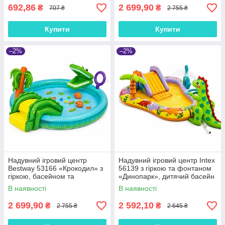
692,86
2 699,90
₴
₴
707 ₴
2 755 ₴
Купити
Купити
–2%
–2%
Надувний ігровий центр
Надувний ігровий центр Intex
Bestway 53166 «Крокодил» з
56139 з гіркою та фонтаном
гіркою, басейном та
«Динопарк», дитячий басейн
іграшками, 224×181×72 см,
201×157×69 см, 160 л, від 2
В наявності
В наявності
дитячий, від 2 років
років
2 699,90
2 592,10
₴
₴
2 755 ₴
2 645 ₴