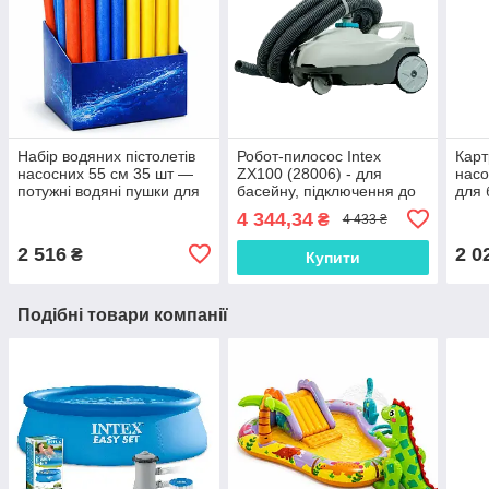
Набір водяних пістолетів
Робот-пилосос Intex
Карт
насосних 55 см 35 шт —
ZX100 (28006) - для
насо
потужні водяні пушки для
басейну, підключення до
для 
дітей, ігор у басейні та на
насоса, від 6056 л/год
4 344,34
₴
4 433 ₴
пляжі SJ455
2 516
2 0
₴
Купити
Подібні товари компанії