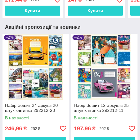
шт — банти для дівчинки
шт, 
до вишиванки
Купити
Купити
Акційні пропозиції та новинки
–2%
–2%
Набір Зошит 24 аркуші 20
Набір Зошит 12 аркушів 25
штук клітинка 292212-23
штук клітинка 292212-11
В наявності
В наявності
246,96
197,96
₴
₴
252 ₴
202 ₴