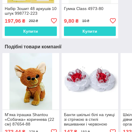
Набір Зошит 48 аркушів 10
Гумка Class 4973-80
штук 998772-223
197,96
9,80
₴
₴
202 ₴
10 ₴
Купити
Купити
Подібні товари компанії
М'яка іграшка Shantou
Банти шкільні білі на гумці
Шкіл
«Собачка» коричнева (22
зі стрічкою в стилі
дівч
см) 87654-88
вишиванки і червоною
орга
трояндою, 10 см, набір 2
бант
272,44
147
132
₴
₴
278 ₴
150 ₴