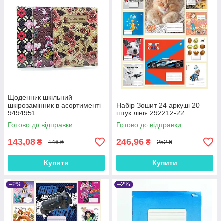
Щоденник шкільний
шкірозамінник в асортименті
Набір Зошит 24 аркуші 20
9494951
штук лінія 292212-22
Готово до відправки
Готово до відправки
143,08
246,96
₴
₴
146 ₴
252 ₴
Купити
Купити
–2%
–2%