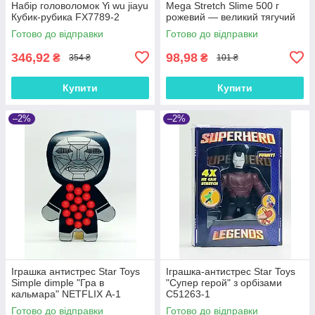
Набір головоломок Yi wu jiayu
Mega Stretch Slime 500 г
Кубик-рубика FX7789-2
рожевий — великий тягучий
slime для зняття стресу, арт.
Готово до відправки
Готово до відправки
SLM-12-02U
346,92
98,98
₴
₴
354 ₴
101 ₴
Купити
Купити
–2%
–2%
Іграшка антистрес Star Toys
Іграшка-антистрес Star Toys
Simple dimple "Гра в
"Супер герой" з орбізами
кальмара" NETFLIX А-1
C51263-1
Готово до відправки
Готово до відправки