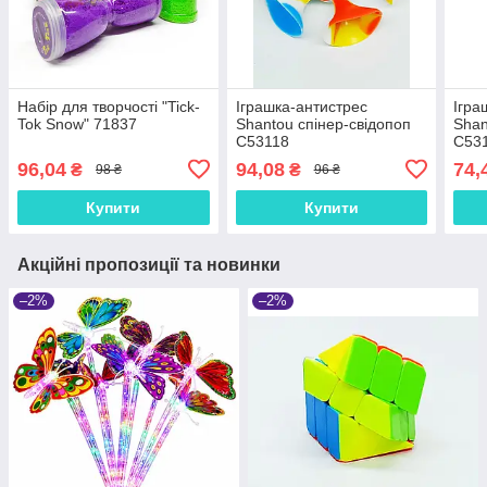
Набір для творчості "Tick-
Іграшка-антистрес
Ігра
Tok Snow" 71837
Shantou спінер-свідопоп
Shan
C53118
C53
96,04
94,08
74,
₴
₴
98 ₴
96 ₴
Купити
Купити
Акційні пропозиції та новинки
–2%
–2%