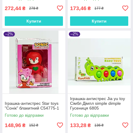
272,44
173,46
₴
₴
278 ₴
177 ₴
Купити
Купити
–2%
–2%
Іграшка-антистрес Jia yu toy
Іграшка-антистрес Star toys
Сімбл Дімпл simple dimple
"Сонік" блакитний С54775-1
Гусениця 6805
Готово до відправки
Готово до відправки
148,96
133,28
₴
₴
152 ₴
136 ₴