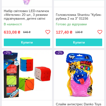
Набір світлових LED-паличок
«Метелик» 20 шт., 3 режими
Головоломка Shantou "Кубик-
підсвічування, дитячі світні
рубика 2 на 3" 01156
палички, батарейки в
В наявності
Готово до відправки
комплекті, 46 см
633,08
127,40
₴
₴
646 ₴
130 ₴
Купити
Купити
–2%
–2%
Слайм антистрес Danko Toys