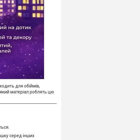
ходить для обіймів,
м’який матеріал роблять цю
ться.
ашку серед інших