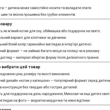
га — дитина може самостійно носити та вкладати спати.
 шви та якісна прошивка без грубих елементів.
товару
ь як м’який котик для сну, обіймашка або подарунок на свято.
льний варіант для хлопчика чи дівчинки.
ний білий колір гармонійно виглядає в інтер’єрі дитячої.
ий формат — не займає багато місця на полиці чи в рюкзаку.
догляд — матеріал зберігає форму після делікатного прання.
о вибрати цей товар
єднання ціни, розміру та якості виконання.
ний дизайн «котик у капюшоні» — популярний формат серед дитячих
 конструкція без твердих або гострих деталей.
ь для подарунка на день народження, Миколая чи інші дитячі свят
глядає на фото — акуратна мордочка та ніжні відтінки.
стики