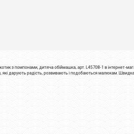
котик з помпонами, дитяча обіймашка, арт. L45708-1 в інтернет-маг
и, які дарують радість, розвивають і подобаються малюкам. Швидка до