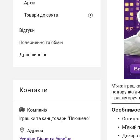
Архів
Товари до свята
Відгуки
Повернення та обмін
Дропшиппінг
М’яка іграшка
подарунка дит
іграшку зручн
Особливост
Іграшки та канцтовари "Плюшево"
Оптималь
М’який п
Декорат
Україна, Вінниця, Україна