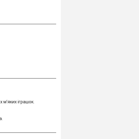
 м’яких іграшок.
а.