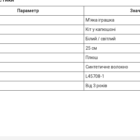
Параметр
Зна
М’яка іграшка
Кіт у капюшоні
Білий / світлий
25 см
Плюш
Синтетичне волокно
L45708-1
Від 3 років