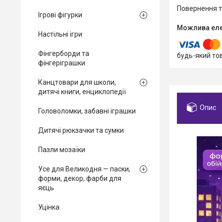
повернення 
Ігрові фігурки
Настільні ігри
Фінгерборди та
будь-який то
фінгеріграшки
Канцтовари для школи,
дитячі книги, енциклопедії
Опис
Головоломки, забавні іграшки
Дитячі рюкзачки та сумки
Пазли мозаїки
Усе для Великодня — паски,
форми, декор, фарби для
яєць
Уцінка