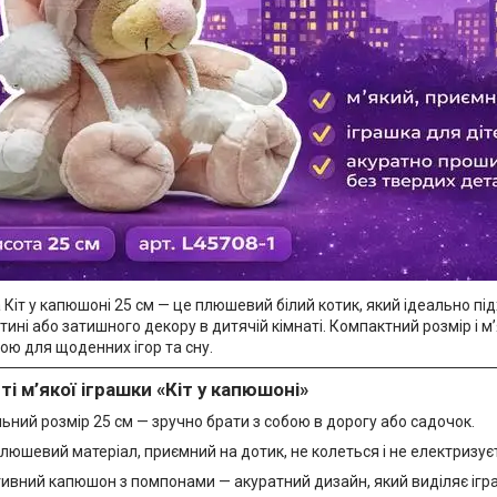
 Кіт у капюшоні 25 см — це плюшевий білий котик, який ідеально під
ині або затишного декору в дитячій кімнаті. Компактний розмір і 
ою для щоденних ігор та сну.
і м’якої іграшки «Кіт у капюшоні»
ний розмір 25 см — зручно брати з собою в дорогу або садочок.
люшевий матеріал, приємний на дотик, не колеться і не електризує
ивний капюшон з помпонами — акуратний дизайн, який виділяє ігр