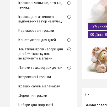
Іграшкові машинки, літачки,
техніка
Іграшки для активного
відпочинку та ігор на вулиці
–2%
Радіокеровані іграшки
0
0
Днів
0
Конструктори для дітей
Тематичні ігрові набори для
дітей — лікар, кухня,
інструменти, магазин
Ляльки та аксесуари до них
Інтерактивні іграшки
Іграшки самим маленьким
Дерев'яні іграшки
Набори для творчості