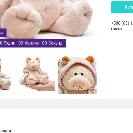
Куп
+380 (63) 
Олена
0
Годин
0
0
Хвилин
0
0
Секунд