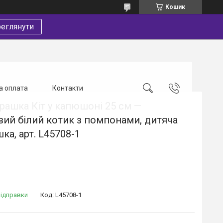
Кошик
еглянути
а оплата
Контакти
грашка Кіт у капюшоні 25 см —
ий білий котик з помпонами, дитяча
ка, арт. L45708-1
відправки
Код:
L45708-1