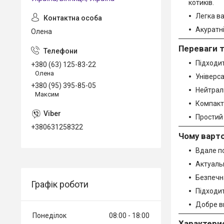
котиків.
Легка ва
Акуратні
Олена
Переваги 
Підходит
+380 (63) 125-83-22
Олена
Універса
+380 (95) 395-85-05
Нейтраль
Максим
Компактн
Простий 
+380631258322
Чому варт
Вдале по
Актуаль
Безпечна
Графік роботи
Підходит
Добре ви
Понеділок
08:00
18:00
Характери