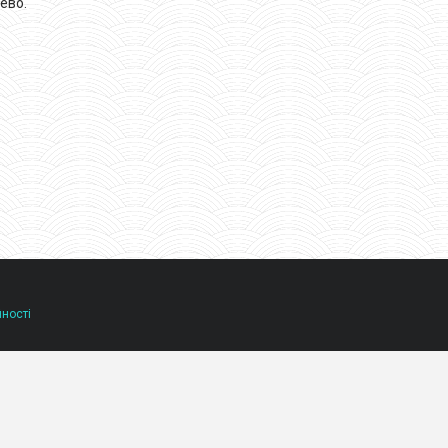
ево.
йності