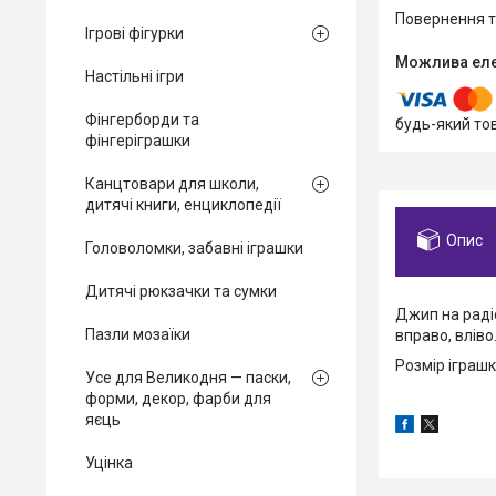
повернення 
Ігрові фігурки
Настільні ігри
Фінгерборди та
будь-який то
фінгеріграшки
Канцтовари для школи,
дитячі книги, енциклопедії
Опис
Головоломки, забавні іграшки
Дитячі рюкзачки та сумки
Джип на радіо
Пазли мозаїки
вправо, вліво
Розмір іграшк
Усе для Великодня — паски,
форми, декор, фарби для
яєць
Уцінка