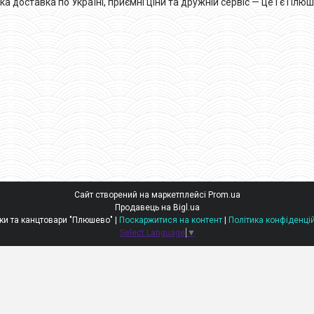
доставка по Україні, приємні ціни та дружній сервіс — це і є Плюш
Сайт створений на маркетплейсі
Prom.ua
Продавець на Bigl.ua
Іграшки та канцтовари "Плюшево" |
Поскаржитися на контент
|
Політика конфіденці
Select Language
▼