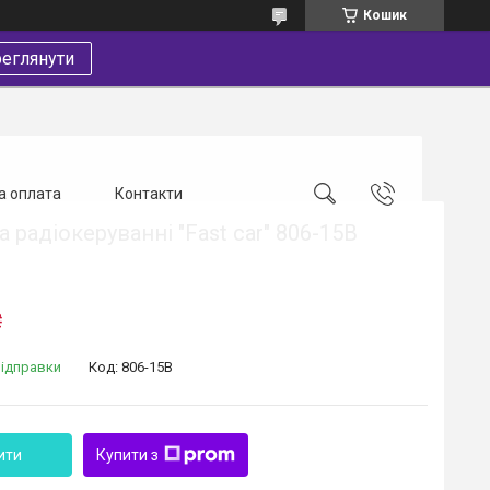
Кошик
еглянути
а оплата
Контакти
 радіокеруванні "Fast car" 806-15B
₴
відправки
Код:
806-15B
ити
Купити з