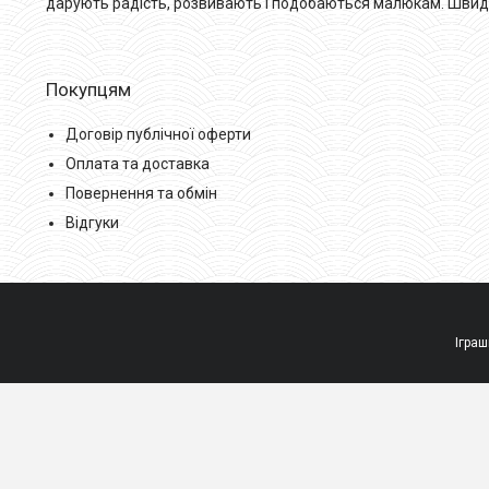
дарують радість, розвивають і подобаються малюкам. Швидка 
Покупцям
Договір публічної оферти
Оплата та доставка
Повернення та обмін
Відгуки