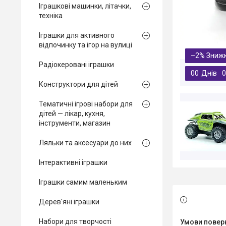
Іграшкові машинки, літачки,
техніка
Іграшки для активного
відпочинку та ігор на вулиці
–2%
Радіокеровані іграшки
0
0
Днів
0
Конструктори для дітей
Тематичні ігрові набори для
дітей — лікар, кухня,
інструменти, магазин
Ляльки та аксесуари до них
Інтерактивні іграшки
Іграшки самим маленьким
Дерев'яні іграшки
Набори для творчості