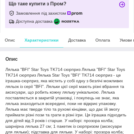
Що таке купити з Пром?
Замовлення під захистом
Доступна доставка
Опис
Характеристики
Доставка
Оплата
Умови 
Опис
Лялька "BFI" Star Toys TK714 сюрприз Лялька "BFI" Star Toys
TK714 сюрприз Лялька Star Toys "BFI" TK714 сюрприз - це
іграшка-сюрприз, яка містить у собі одну з безлічі можливих
ляльок із серії "BFI". Ляльки цієї серії мають різні вбрання та
аксесуари, що робить кожну ляльку унікальною. Лялька
поставляється в закритій упаковці, і покупець не знає, яка
лялька знаходиться всередині, поки не відкриє упаковку.
Лялька має тверде тіло та рухомі кінцівки, що дає їй змогу
приймати різні пози та грати в різні ігри. Ця іграшка підходить
для дітей від 3 років і старше. У наборі: прозора колба;
шарнірна лялька 27 см; 1 пакетик із сюрпризом (аксесуари
для ляльки); підставка для ляльки. У наборі: прозора колба;