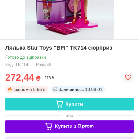
Лялька Star Toys "BFI" TK714 сюрприз
Готово до відправки
Код: TK714
Роздріб
272,44
₴
278 ₴
Економія
5.56 ₴
Залишилось
13:08:00
Купити
або
Купити з