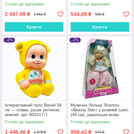
аксесуарами, AD8820-9
ходить і сміється, арт. 801001
Готово до відправки
Готово до відправки
2 597,98
544,88
₴
₴
2 651 ₴
556 ₴
Купити
Купити
–2%
–2%
Інтерактивний пупс Baniel 34
Музична Лялька Shantou
см — співає, рухає ротиком,
«Beauty Star» у рожевій сукні,
жовтий, арт. 801017-1
(45 см), українська мова
Готово до відправки
Готово до відправки
1 446,48
959,42
₴
₴
1 476 ₴
979 ₴