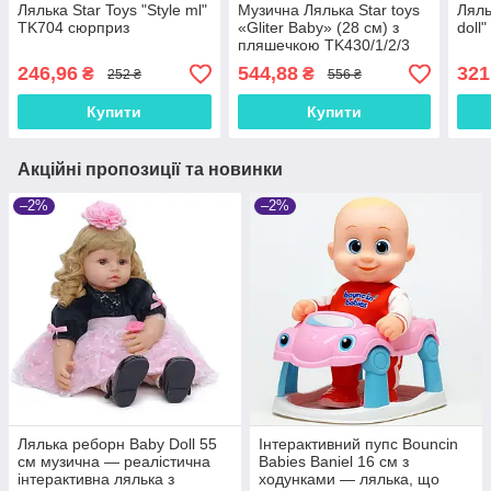
Лялька Star Toys "Style ml"
Музична Лялька Star toys
Ляль
TK704 сюрприз
«Gliter Baby» (28 см) з
doll
пляшечкою TK430/1/2/3
246,96
544,88
321
₴
₴
252 ₴
556 ₴
Купити
Купити
Акційні пропозиції та новинки
–2%
–2%
Лялька реборн Baby Doll 55
Інтерактивний пупс Bouncin
см музична — реалістична
Babies Baniel 16 см з
інтерактивна лялька з
ходунками — лялька, що