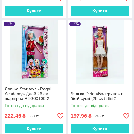
Купити
Купити
–2%
–2%
Лялька Star toys «Regal
Academy» Джой 26 см
Лялька Defa «Балерина» в
шарнірна REG00100-2
білій сукні (28 см) 8552
Готово до відправки
Готово до відправки
222,46
197,96
₴
₴
227 ₴
202 ₴
Купити
Купити