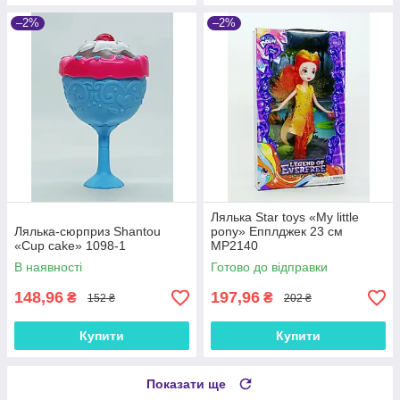
–2%
–2%
Лялька Star toys «My little
Лялька-сюрприз Shantou
pony» Епплджек 23 см
«Cup cake» 1098-1
MP2140
В наявності
Готово до відправки
148,96
197,96
₴
₴
152 ₴
202 ₴
Купити
Купити
Показати ще