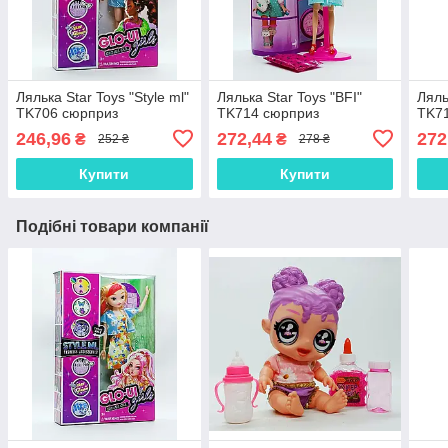
Лялька Star Toys "Style ml"
Лялька Star Toys "BFI"
Ляль
TK706 сюрприз
TK714 сюрприз
TK71
246,96
272,44
272
₴
₴
252 ₴
278 ₴
Купити
Купити
Подібні товари компанії