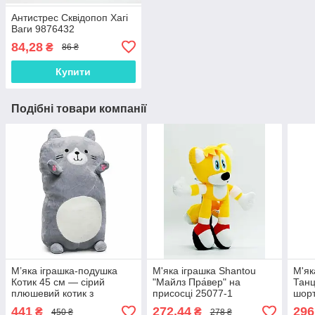
Антистрес Сквідопоп Хагі
Ваги 9876432
84,28
₴
86 ₴
Купити
Подібні товари компанії
М’яка іграшка-подушка
М'яка іграшка Shantou
М'як
Котик 45 см — сірий
"Майлз Пра́вер" на
Танц
плюшевий котик з
присосці 25077-1
шор
блискавкою, K15316-1
K60
441
272,44
296
₴
₴
450 ₴
278 ₴