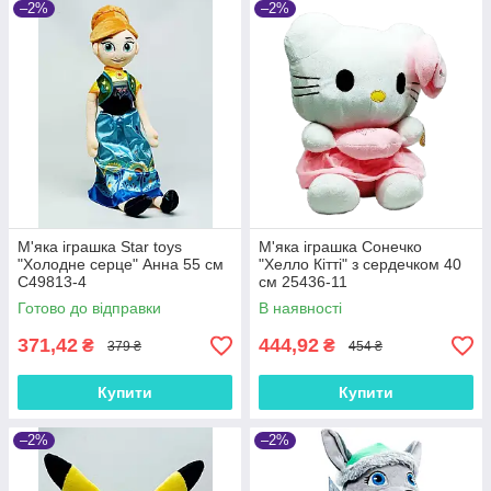
–2%
–2%
М'яка іграшка Star toys
М'яка іграшка Сонечко
"Холодне серце" Анна 55 см
"Хелло Кітті" з сердечком 40
C49813-4
см 25436-11
Готово до відправки
В наявності
371,42
444,92
₴
₴
379 ₴
454 ₴
Купити
Купити
–2%
–2%