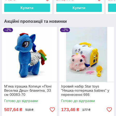
Купити
Купити
Акційні пропозиції та новинки
–2%
–2%
М'яка іграшка Копиця «Поні
Ігровий набір Star toys
Веселка Деш» блакитна, 33
"Няшка-потеряшка babies" у
см 00083-70
перенесенні 666
Готово до відправки
Готово до відправки
507,64
173,46
₴
₴
518 ₴
177 ₴