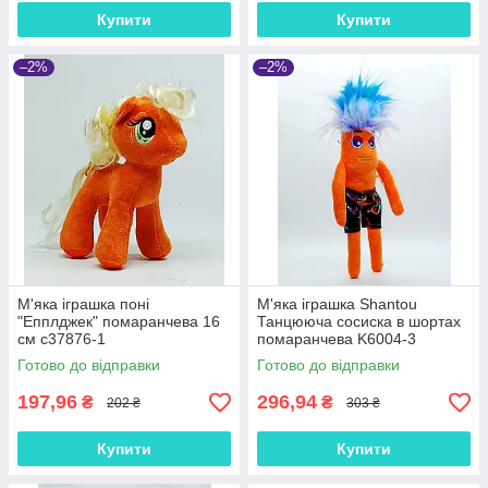
Купити
Купити
–2%
–2%
М'яка іграшка поні
М'яка іграшка Shantou
"Епплджек" помаранчева 16
Танцююча сосиска в шортах
см с37876-1
помаранчева K6004-3
Готово до відправки
Готово до відправки
197,96
296,94
₴
₴
202 ₴
303 ₴
Купити
Купити