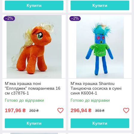
Купити
Купити
–2%
–2%
М'яка іграшка поні
М'яка іграшка Shantou
"Епплджек" помаранчева 16
Танцююча сосиска в сукні
см с37876-1
синя K6004-1
Готово до відправки
Готово до відправки
197,96
296,94
₴
₴
202 ₴
303 ₴
Купити
Купити