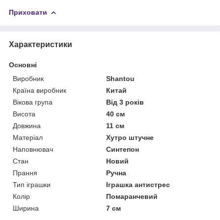
Приховати
Характеристики
Основні
Виробник
Shantou
Країна виробник
Китай
Вікова група
Від 3 років
Висота
40 см
Довжина
11 см
Матеріал
Хутро штучне
Наповнювач
Синтепон
Стан
Новий
Прання
Ручна
Тип іграшки
Іграшка антистрес
Колір
Помаранчевий
Ширина
7 см