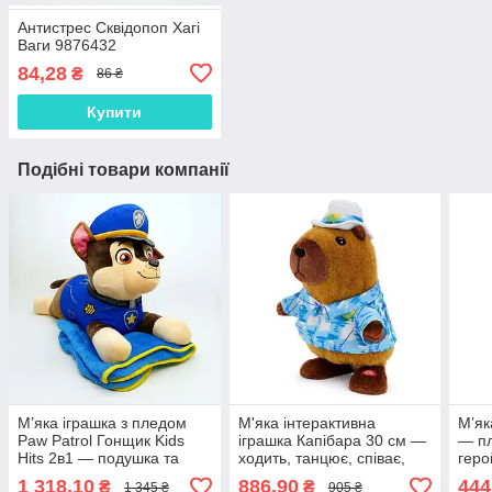
Антистрес Сквідопоп Хагі
Ваги 9876432
84,28
₴
86 ₴
Купити
Подібні товари компанії
М’яка іграшка з пледом
М'яка інтерактивна
М’як
Paw Patrol Гонщик Kids
іграшка Капібара 30 см —
— пл
Hits 2в1 — подушка та
ходить, танцює, співає,
геро
ковдра 115×75 см, арт.
повторює голос, у
0067
1 318,10
886,90
444
₴
₴
1 345 ₴
905 ₴