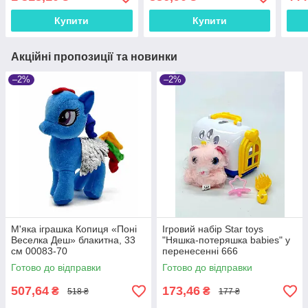
KH71/001L
капелюсі, арт. C1142
Купити
Купити
Акційні пропозиції та новинки
–2%
–2%
М'яка іграшка Копиця «Поні
Ігровий набір Star toys
Веселка Деш» блакитна, 33
"Няшка-потеряшка babies" у
см 00083-70
перенесенні 666
Готово до відправки
Готово до відправки
507,64
173,46
₴
₴
518 ₴
177 ₴