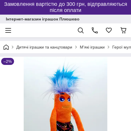
Замовлення вартістю до 300 грн, відправляються
після оплати
Інтернет-магазин іграшок Плюшево
Дитячі іграшки та канцтовари
М'які іграшки
Герої мул
–2%