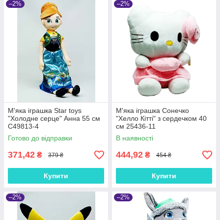
–2%
–2%
М'яка іграшка Star toys
М'яка іграшка Сонечко
"Холодне серце" Анна 55 см
"Хелло Кітті" з сердечком 40
C49813-4
см 25436-11
Готово до відправки
В наявності
371,42
444,92
₴
₴
379 ₴
454 ₴
Купити
Купити
–2%
–2%