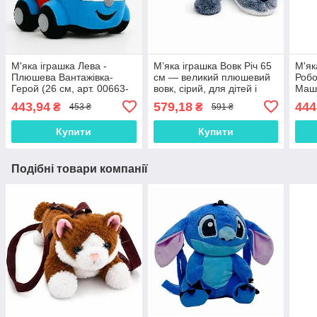
М'яка іграшка Лева -
М’яка іграшка Вовк Річ 65
М'як
Плюшева Вантажівка-
см — великий плюшевий
Робо
Герой (26 см, арт. 00663-
вовк, сірий, для дітей і
Маши
1)
декору, арт. 00316-2
геро
443,94
579,18
444
₴
₴
453 ₴
591 ₴
0066
Купити
Купити
Подібні товари компанії