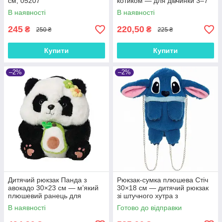
см, 05207
котиком — для дівчинки 3–7
років, на блискавці,
В наявності
В наявності
регульований ремінець
245
220,50
₴
₴
250 ₴
225 ₴
Купити
Купити
–2%
–2%
Дитячий рюкзак Панда з
Рюкзак-сумка плюшева Стіч
авокадо 30×23 см — м’який
30×18 см — дитячий рюкзак
плюшевий ранець для
зі штучного хутра з
дівчинки 2–8 років, арт.
металевими ланцюжками,
В наявності
Готово до відправки
308003
арт. 00201-3