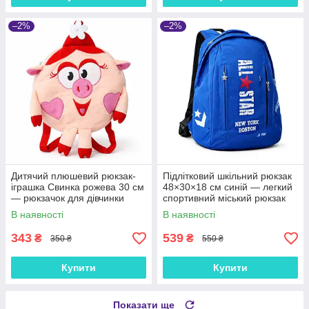
–2%
–2%
Дитячий плюшевий рюкзак-
Підлітковий шкільний рюкзак
іграшка Свинка рожева 30 см
48×30×18 см синій — легкий
— рюкзачок для дівчинки
спортивний міський рюкзак
для школи і тренувань
В наявності
В наявності
343
539
₴
₴
350 ₴
550 ₴
Купити
Купити
Показати ще