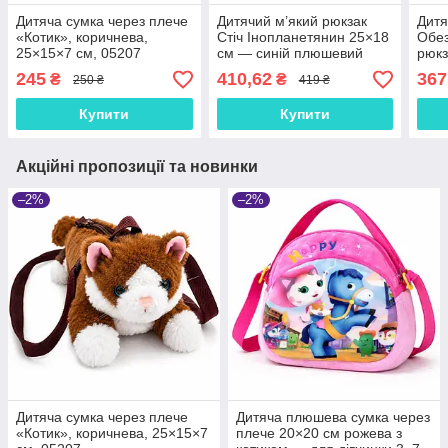
Дитяча сумка через плече
Дитячий м’який рюкзак
Дитя
«Котик», коричнева,
Стіч Інопланетянин 25×18
Обез
25×15×7 см, 05207
см — синій плюшевий
рюкз
рюкзачок для хлопчика і
хлоп
245
410,62
367
₴
₴
250 ₴
419 ₴
дівчинки
кори
Купити
Купити
Акційні пропозиції та новинки
–2%
–2%
Дитяча сумка через плече
Дитяча плюшева сумка через
«Котик», коричнева, 25×15×7
плече 20×20 см рожева з