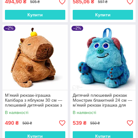
494,90
585,06
₴
₴
505 ₴
597 ₴
Купити
Купити
–2%
–2%
М’який рюкзак-іграшка
Дитячий плюшевий рюкзак
Капібара з яблуком 30 см —
Монстрик блакитний 24 см —
плюшевий дитячий рюкзак з
м’який рюкзак іграшка для
довгими лямками для
хлопчика і дівчинки 3+
В наявності
В наявності
дівчинки та хлопчика
490
539
₴
₴
500 ₴
550 ₴
Купити
Купити