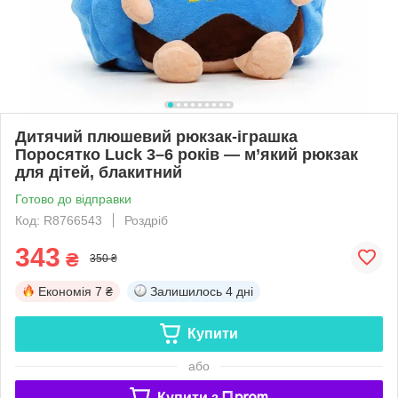
Дитячий плюшевий рюкзак-іграшка
Поросятко Luck 3–6 років — м’який рюкзак
для дітей, блакитний
Готово до відправки
Код: R8766543
Роздріб
343
₴
350 ₴
Економія
7 ₴
Залишилось
4 дні
Купити
або
Купити з