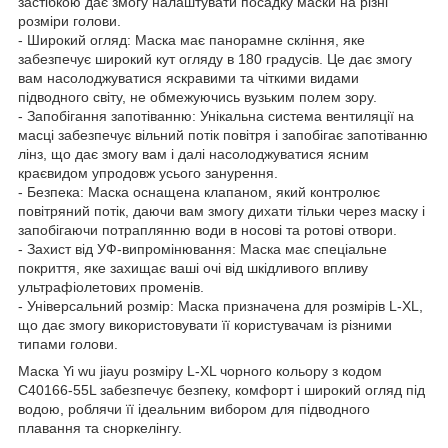
застібкою дає змогу налаштувати посадку маски на різні
розміри голови.
- Широкий огляд: Маска має панорамне скління, яке
забезпечує широкий кут огляду в 180 градусів. Це дає змогу
вам насолоджуватися яскравими та чіткими видами
підводного світу, не обмежуючись вузьким полем зору.
- Запобігання запотіванню: Унікальна система вентиляції на
масці забезпечує вільний потік повітря і запобігає запотіванню
лінз, що дає змогу вам і далі насолоджуватися ясним
краєвидом упродовж усього занурення.
- Безпека: Маска оснащена клапаном, який контролює
повітряний потік, даючи вам змогу дихати тільки через маску і
запобігаючи потраплянню води в носові та ротові отвори.
- Захист від УФ-випромінювання: Маска має спеціальне
покриття, яке захищає ваші очі від шкідливого впливу
ультрафіолетових променів.
- Універсальний розмір: Маска призначена для розмірів L-XL,
що дає змогу використовувати її користувачам із різними
типами голови.
Маска Yi wu jiayu розміру L-XL чорного кольору з кодом
C40166-55L забезпечує безпеку, комфорт і широкий огляд під
водою, роблячи її ідеальним вибором для підводного
плавання та сноркелінгу.