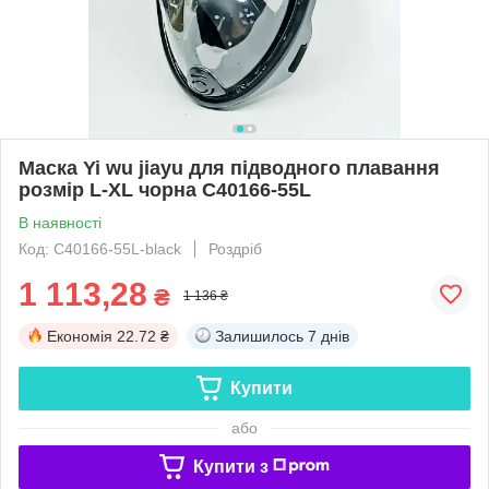
Маска Yi wu jiayu для підводного плавання
розмір L-XL чорна C40166-55L
В наявності
Код: C40166-55L-black
Роздріб
1 113,28
₴
1 136 ₴
Економія
22.72 ₴
Залишилось
7 днів
Купити
або
Купити з