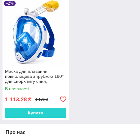
–2%
Маска для плавання
повнолицева з трубкою 180°
для снорклінгу синя,
панорамний огляд,
В наявності
антизапотівання, беруші
1 113,28
₴
1 136 ₴
Купити
Про нас