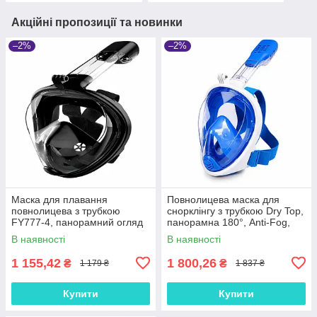
Акційні пропозиції та новинки
–2%
–2%
Маска для плавання
Повнолицева маска для
повнолицева з трубкою
снорклінгу з трубкою Dry Top,
FY777-4, панорамний огляд
панорамна 180°, Anti-Fog,
180°, Anti Fog, для
кріплення GoPro TT19002,
В наявності
В наявності
снорклінгу, від 7 років
синя
1 155,42
1 800,26
₴
₴
1 179 ₴
1 837 ₴
Купити
Купити