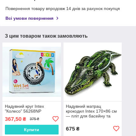
Повернення товару впродовж 14 днів за рахунок покупця
Всі умови повернення
З цим товаром також замовляють
Надувний круг Intex
Надувний матрац
"Колесо" 56268NP
крокодил Intex 170×86 см
— пліт для басейну та
367,50
₴
375 ₴
моря, до 40 кг, дитячий
675
₴
Купити