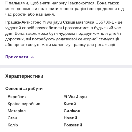
її пальцями, щоб зняти напругу і заспокоїтися. Вона також
може допомогти поліпшити концентрацію і зосередження під
час роботи або навчання.
Іграшка-Антистрес Yi wu jiayu Сквіші мавпочка С55730-1 - це
чудовий спосіб розслабитися і розважитися в будь-який час
дня. Вона також може бути чудовим подарунком для дітей і
дорослих, які потребують додаткової сенсорної стимуляції
або просто хочуть мати маленьку іграшку для релаксації.
Приховати
Характеристики
Основні атрибути
Виробник
Yi Wu Jiayu
Країна виробник
Китай
Матеріал
Силікон
Стан
Новий
Колір
Рожевий