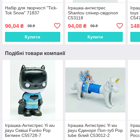
Набір для творчості "Tick-
Іграшка-антистрес
Ігра
Tok Snow" 71837
Shantou спінер-свідопоп
toys
C53118
С54
96,04
94,08
148
₴
₴
98 ₴
96 ₴
Купити
Купити
Подібні товари компанії
Іграшка-Антистрес Yi wu
Іграшка Антистрес Yi wu
Ігра
jiayu Сквіші Funko Pop
jiayu Єдиноріг Поп-туб Pop
jiay
Бетмен С55728-7
tube білий C53012-2
Росс