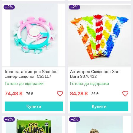
–2%
–2%
Іграшка-антистрес Shantou
Антистрес Сквідопоп Хагі
спінер-свідопоп C53117
Ваги 9876432
Готово до відправки
Готово до відправки
74,48
84,28
₴
₴
76 ₴
86 ₴
Купити
Купити
–2%
–2%