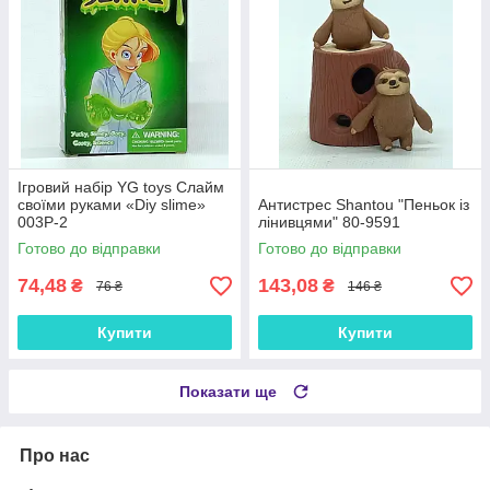
Ігровий набір YG toys Слайм
своїми руками «Diy slime»
Антистрес Shantou "Пеньок із
003P-2
лінивцями" 80-9591
Готово до відправки
Готово до відправки
74,48
143,08
₴
₴
76 ₴
146 ₴
Купити
Купити
Показати ще
Про нас