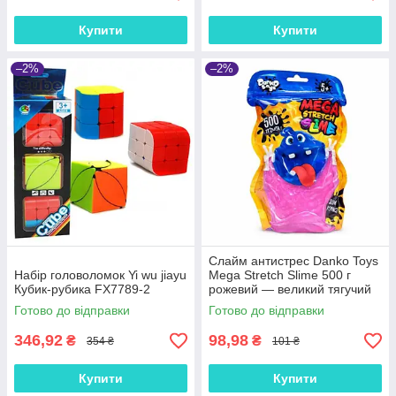
Купити
Купити
–2%
–2%
Слайм антистрес Danko Toys
Набір головоломок Yi wu jiayu
Mega Stretch Slime 500 г
Кубик-рубика FX7789-2
рожевий — великий тягучий
slime для зняття стресу, арт.
Готово до відправки
Готово до відправки
SLM-12-02U
346,92
98,98
₴
₴
354 ₴
101 ₴
Купити
Купити