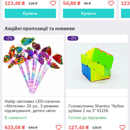
123,48
54,88
123
₴
₴
126 ₴
56 ₴
Купити
Купити
Акційні пропозиції та новинки
–2%
–2%
Набір світлових LED-паличок
«Метелик» 20 шт., 3 режими
Головоломка Shantou "Кубик-
підсвічування, дитячі світні
рубика 2 на 3" 01156
палички, батарейки в
В наявності
Готово до відправки
комплекті, 46 см
633,08
127,40
₴
₴
646 ₴
130 ₴