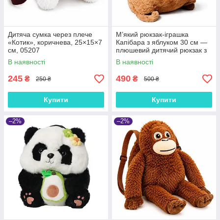
Дитяча сумка через плече
М’який рюкзак-іграшка
«Котик», коричнева, 25×15×7
Капібара з яблуком 30 см —
см, 05207
плюшевий дитячий рюкзак з
довгими лямками для
В наявності
В наявності
дівчинки та хлопчика
245
490
₴
₴
250 ₴
500 ₴
Купити
Купити
–2%
–2%