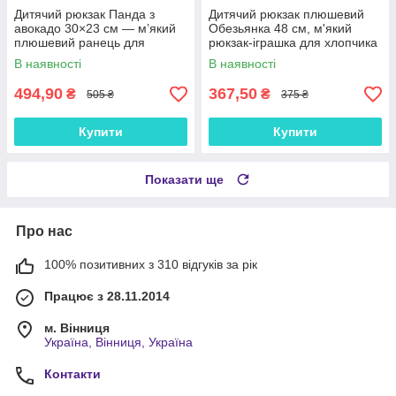
Дитячий рюкзак Панда з
Дитячий рюкзак плюшевий
авокадо 30×23 см — м’який
Обезьянка 48 см, м'який
плюшевий ранець для
рюкзак-іграшка для хлопчика
дівчинки 2–8 років, арт.
та дівчинки 3+, коричневий
В наявності
В наявності
308003
494,90
367,50
₴
₴
505 ₴
375 ₴
Купити
Купити
Показати ще
Про нас
100% позитивних з 310 відгуків за рік
Працює з 28.11.2014
м. Вінниця
Україна, Вінниця, Україна
Контакти