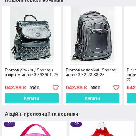
Рюкзак дівчинці Shantou
Рюкзак чоловічий Shantou
Рюкз
шкірзам чорний 393901-25
чорний 3293938-23
шкір
22
642,88
642,88
642
₴
₴
656 ₴
656 ₴
Купити
Купити
Акційні пропозиції та новинки
–2%
–2%