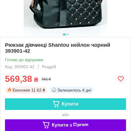
Рюкзак дівчинці Shantou нейлон чорний
393901-42
Готово до відправки
Код: 393901-42
Роздріб
569,38
₴
581 ₴
Економія
11.62 ₴
Залишилось
4 дні
Купити
або
Купити з