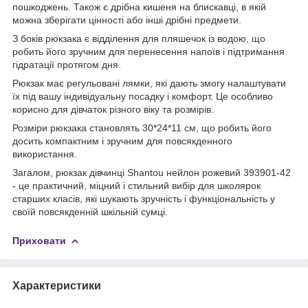
пошкоджень. Також є дрібна кишеня на блискавці, в якій
можна зберігати цінності або інші дрібні предмети.
З боків рюкзака є відділення для пляшечок із водою, що
робить його зручним для перенесення напоїв і підтримання
гідратації протягом дня.
Рюкзак має регульовані лямки, які дають змогу налаштувати
їх під вашу індивідуальну посадку і комфорт. Це особливо
корисно для дівчаток різного віку та розмірів.
Розміри рюкзака становлять 30*24*11 см, що робить його
досить компактним і зручним для повсякденного
використання.
Загалом, рюкзак дівчинці Shantou нейлон рожевий 393901-42
- це практичний, міцний і стильний вибір для школярок
старших класів, які шукають зручність і функціональність у
своїй повсякденній шкільній сумці.
Приховати
Характеристики