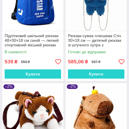
Підлітковий шкільний рюкзак
Рюкзак-сумка плюшева Стіч
48×30×18 см синій — легкий
30×18 см — дитячий рюкзак
спортивний міський рюкзак
зі штучного хутра з
для школи і тренувань
металевими ланцюжками,
В наявності
Готово до відправки
арт. 00201-3
539
585,06
₴
₴
550 ₴
597 ₴
Купити
Купити
–2%
–2%