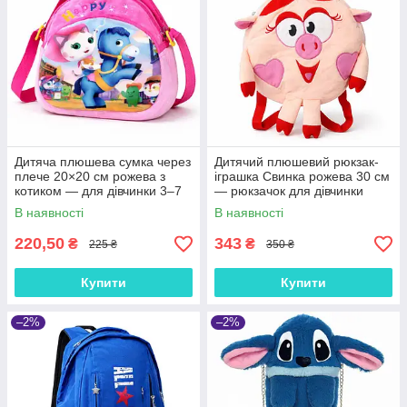
Дитяча плюшева сумка через
Дитячий плюшевий рюкзак-
плече 20×20 см рожева з
іграшка Свинка рожева 30 см
котиком — для дівчинки 3–7
— рюкзачок для дівчинки
років, на блискавці,
В наявності
В наявності
регульований ремінець
220,50
343
₴
₴
225 ₴
350 ₴
Купити
Купити
–2%
–2%