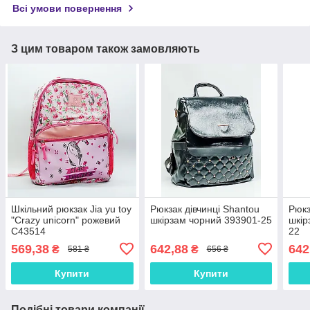
Всі умови повернення
З цим товаром також замовляють
Шкільний рюкзак Jia yu toy
Рюкзак дівчинці Shantou
Рюкз
"Crazy unicorn" рожевий
шкірзам чорний 393901-25
шкір
C43514
22
569,38
642,88
642
₴
₴
581 ₴
656 ₴
Купити
Купити
Подібні товари компанії