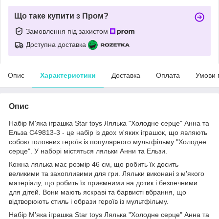
Що таке купити з Пром?
Замовлення під захистом
Доступна доставка
Опис
Характеристики
Доставка
Оплата
Умови 
Опис
Набір М'яка іграшка Star toys Лялька "Холодне серце" Анна та
Ельза C49813-3 - це набір із двох м'яких іграшок, що являють
собою головних героїв із популярного мультфільму "Холодне
серце". У наборі містяться ляльки Анни та Ельзи.
Кожна лялька має розмір 46 см, що робить їх досить
великими та захопливими для гри. Ляльки виконані з м'якого
матеріалу, що робить їх приємними на дотик і безпечними
для дітей. Вони мають яскраві та барвисті вбрання, що
відтворюють стиль і образи героїв із мультфільму.
Набір М'яка іграшка Star toys Лялька "Холодне серце" Анна та