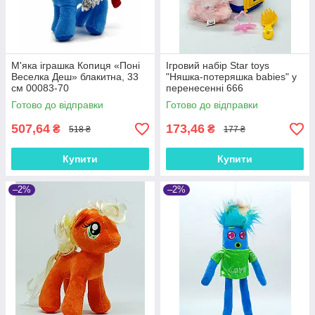
М'яка іграшка Копиця «Поні
Ігровий набір Star toys
Веселка Деш» блакитна, 33
"Няшка-потеряшка babies" у
см 00083-70
перенесенні 666
Готово до відправки
Готово до відправки
507,64
173,46
₴
₴
518 ₴
177 ₴
Купити
Купити
–2%
–2%