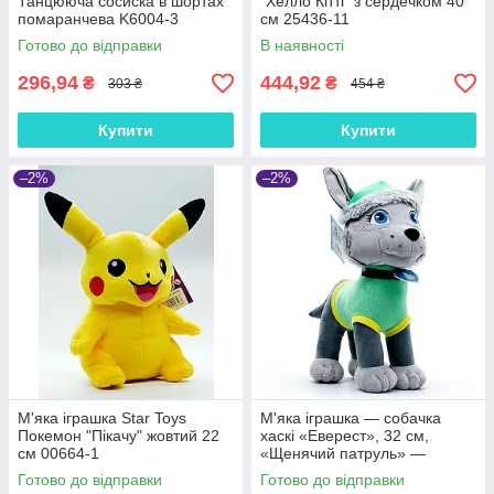
Танцююча сосиска в шортах
"Хелло Кітті" з сердечком 40
помаранчева K6004-3
см 25436-11
Готово до відправки
В наявності
296,94
444,92
₴
₴
303 ₴
454 ₴
Купити
Купити
–2%
–2%
М'яка іграшка Star Toys
М'яка іграшка — собачка
Покемон "Пікачу" жовтий 22
хаскі «Еверест», 32 см,
см 00664-1
«Щенячий патруль» —
плюшева героїня для дітей
Готово до відправки
Готово до відправки
від 3 років, арт. 00112-122