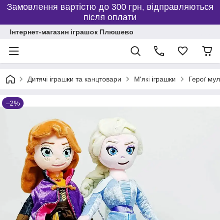
Замовлення вартістю до 300 грн, відправляються
після оплати
Інтернет-магазин іграшок Плюшево
Дитячі іграшки та канцтовари
М'які іграшки
Герої мул
–2%