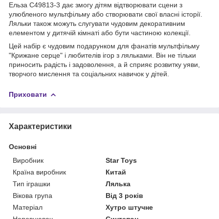
Ельза C49813-3 дає змогу дітям відтворювати сцени з
улюбленого мультфільму або створювати свої власні історії.
Ляльки також можуть слугувати чудовим декоративним
елементом у дитячій кімнаті або бути частиною колекції.
Цей набір є чудовим подарунком для фанатів мультфільму
"Крижане серце" і любителів ігор з ляльками. Він не тільки
приносить радість і задоволення, а й сприяє розвитку уяви,
творчого мислення та соціальних навичок у дітей.
Приховати
Характеристики
Основні
Виробник
Star Toys
Країна виробник
Китай
Тип іграшки
Лялька
Вікова група
Від 3 років
Матеріал
Хутро штучне
Наповнювач
Синтепон