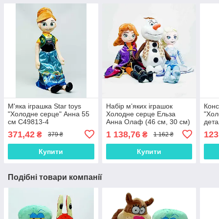
М'яка іграшка Star toys
Набір м’яких іграшок
Конс
"Холодне серце" Анна 55
Холодне серце Ельза
"Хол
см C49813-4
Анна Олаф (46 см, 30 см)
дета
— плюшеві герої Frozen,
371,42
1 138,76
123
₴
₴
379 ₴
1 162 ₴
арт. C49813-23
Купити
Купити
Подібні товари компанії