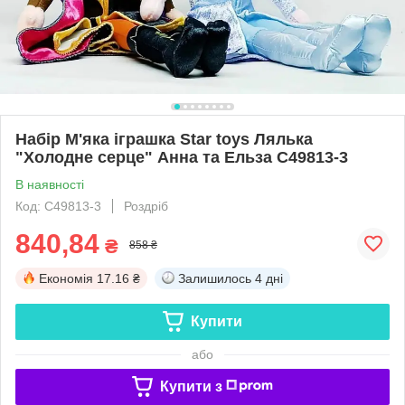
Набір М'яка іграшка Star toys Лялька
"Холодне серце" Анна та Ельза C49813-3
В наявності
Код: C49813-3
Роздріб
840,84
₴
858 ₴
Економія
17.16 ₴
Залишилось
4 дні
Купити
або
Купити з