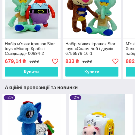
Набір м'яких іграшок Star
Набір м'яких іграшок Star
М'як
toys «Містер Крабс і
toys «Спанч Боб і друзі»
Холо
Сквідвард» 00694-2
6756576-16-1
набі
перс
679,14
833
882
₴
₴
693 ₴
850 ₴
0058
Купити
Купити
Акційні пропозиції та новинки
–2%
–2%