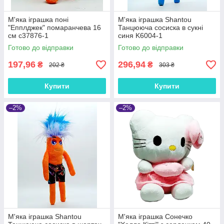
М'яка іграшка поні
М'яка іграшка Shantou
"Епплджек" помаранчева 16
Танцююча сосиска в сукні
см с37876-1
синя K6004-1
Готово до відправки
Готово до відправки
197,96
296,94
₴
₴
202 ₴
303 ₴
Купити
Купити
–2%
–2%
М'яка іграшка Shantou
М'яка іграшка Сонечко