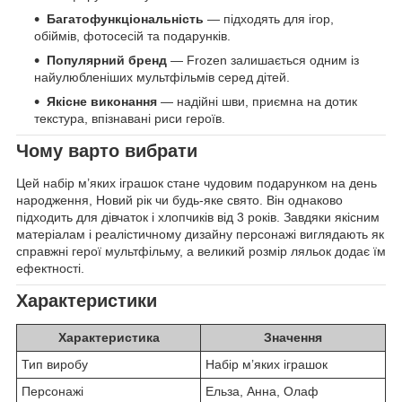
Багатофункціональність
— підходять для ігор,
обіймів, фотосесій та подарунків.
Популярний бренд
— Frozen залишається одним із
найулюбленіших мультфільмів серед дітей.
Якісне виконання
— надійні шви, приємна на дотик
текстура, впізнавані риси героїв.
Чому варто вибрати
Цей набір м’яких іграшок стане чудовим подарунком на день
народження, Новий рік чи будь-яке свято. Він однаково
підходить для дівчаток і хлопчиків від 3 років. Завдяки якісним
матеріалам і реалістичному дизайну персонажі виглядають як
справжні герої мультфільму, а великий розмір ляльок додає їм
ефектності.
Характеристики
Характеристика
Значення
Тип виробу
Набір м’яких іграшок
Персонажі
Ельза, Анна, Олаф