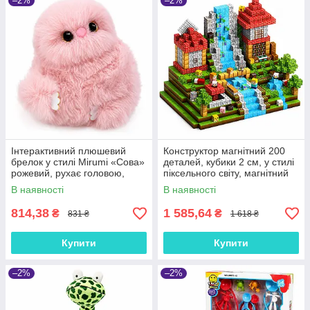
–2%
–2%
Інтерактивний плюшевий
Конструктор магнітний 200
брелок у стилі Mirumi «Сова»
деталей, кубики 2 см, у стилі
рожевий, рухає головою,
піксельного світу, магнітний
співає, повторює слова, на
набір для дітей 3+, CFK26
В наявності
В наявності
липучках, 17 см
814,38
1 585,64
₴
₴
831 ₴
1 618 ₴
Купити
Купити
–2%
–2%