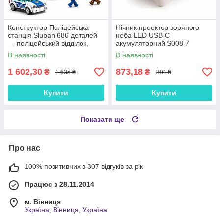
Конструктор Поліцейська
Нічник-проектор зоряного
станція Sluban 686 деталей
неба LED USB-C
— поліцейський відділок,
акумуляторний S008 7
фігурки, поліцейська
кольорів
В наявності
В наявності
машина, мотоцикл,
гелікоптер
1 602,30
873,18
₴
₴
1 635 ₴
891 ₴
Купити
Купити
Показати ще
Про нас
100% позитивних з 307 відгуків за рік
Працює з 28.11.2014
м. Вінниця
Україна, Вінниця, Україна