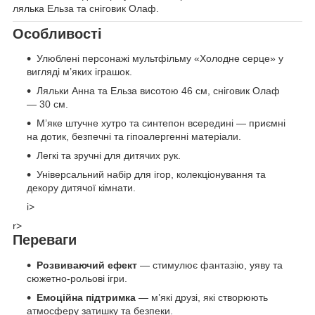
лялька Ельза та сніговик Олаф.
Особливості
Улюблені персонажі мультфільму «Холодне серце» у
вигляді м’яких іграшок.
Ляльки Анна та Ельза висотою 46 см, сніговик Олаф
— 30 см.
М’яке штучне хутро та синтепон всередині — приємні
на дотик, безпечні та гіпоалергенні матеріали.
Легкі та зручні для дитячих рук.
Універсальний набір для ігор, колекціонування та
декору дитячої кімнати.
i>
r>
Переваги
Розвиваючий ефект
— стимулює фантазію, уяву та
сюжетно-рольові ігри.
Емоційна підтримка
— м’які друзі, які створюють
атмосферу затишку та безпеки.