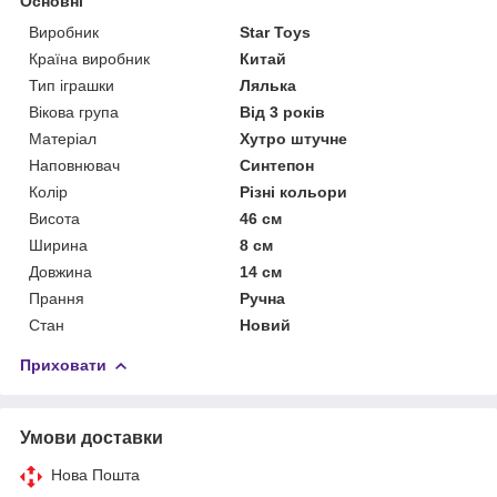
Основні
Виробник
Star Toys
Країна виробник
Китай
Тип іграшки
Лялька
Вікова група
Від 3 років
Матеріал
Хутро штучне
Наповнювач
Синтепон
Колір
Різні кольори
Висота
46 см
Ширина
8 см
Довжина
14 см
Прання
Ручна
Стан
Новий
Приховати
Умови доставки
Нова Пошта