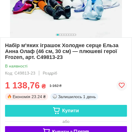
Набір м’яких іграшок Холодне серце Ельза
Анна Олаф (46 см, 30 см) — плюшеві герої
Frozen, арт. C49813-23
В наявності
Код: C49813-23
Роздріб
1 138,76
₴
1 162 ₴
Економія
23.24 ₴
Залишилось
1 день
Купити
або
Купити з