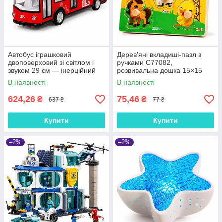
Автобус іграшковий
Дерев'яні вкладиші-пазл з
двоповерховий зі світлом і
ручками C77082,
звуком 29 см — інерційний
розвивальна дошка 15×15
автобус з дверима, що
см, логічна гра для дітей від 3
В наявності
В наявності
відчиняються, арт. 666-29Q
років
624,26
75,46
₴
₴
637 ₴
77 ₴
Купити
Купити
–2%
–2%