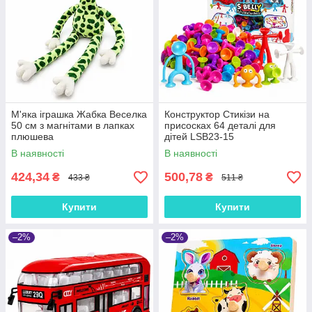
М'яка іграшка Жабка Веселка
Конструктор Стикізи на
50 см з магнітами в лапках
присосках 64 деталі для
плюшева
дітей LSB23-15
В наявності
В наявності
424,34
500,78
₴
₴
433 ₴
511 ₴
Купити
Купити
–2%
–2%