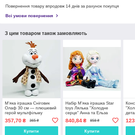
Повернення товару впродовж 14 днів за рахунок покупця
Всі умови повернення
З цим товаром також замовляють
М'яка іграшка Сніговик
Набір М'яка іграшка Star
Конс
Олаф 30 см — плюшевий
toys Лялька "Холодне
"Хол
герой мультфільму
серце" Анна та Ельза
дета
Холодне серце, арт. 00583
C49813-3
357,70
840,84
123
₴
₴
365 ₴
858 ₴
Купити
Купити