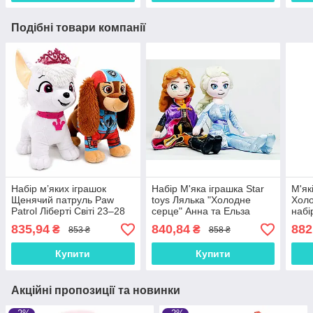
Подібні товари компанії
Набір м’яких іграшок
Набір М'яка іграшка Star
М'як
Щенячий патруль Paw
toys Лялька "Холодне
Холо
Patrol Ліберті Світі 23–28
серце" Анна та Ельза
набі
см — плюшеві цуценята,
C49813-3
перс
835,94
840,84
882
₴
₴
853 ₴
858 ₴
арт. 00113-8082
0058
Купити
Купити
Акційні пропозиції та новинки