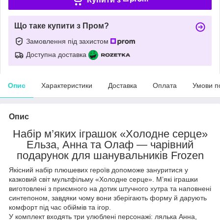
Що таке купити з Пром?
Замовлення під захистом
Доступна доставка
Опис
Характеристики
Доставка
Оплата
Умови п
Опис
Набір м’яких іграшок «Холодне серце»
Ельза, Анна та Олаф — чарівний
подарунок для шанувальників Frozen
Якісний набір плюшевих героїв допоможе зануритися у
казковий світ мультфільму «Холодне серце». М’які іграшки
виготовлені з приємного на дотик штучного хутра та наповнені
синтепоном, завдяки чому вони зберігають форму й дарують
комфорт під час обіймів та ігор.
У комплект входять три улюблені персонажі: лялька Анна,