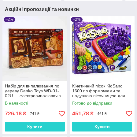
Акційні пропозиції та новинки
–2%
–2%
Набір для випалювання по
Кінетичний пісок KidSand
дереву Danko Toys WD-01-
1600 г з формочками та
02U — електровипалювач з
надувною пісочницею для
насадками
дітей Danko Toys KS-02-01
В наявності
Готово до відправки
726,18
451,78
₴
₴
741 ₴
461 ₴
Купити
Купити