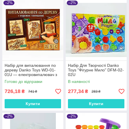
–2%
–2%
Набір для випалювання по
Набір Для Творчості Danko
дереву Danko Toys WD-01-
Toys "Фігурне Мило" DFM-02-
01U — електровипалювач з
02U
насадками і заготовками
Готово до відправки
В наявності
726,18
277,34
₴
₴
741 ₴
283 ₴
Купити
Купити
–2%
–2%