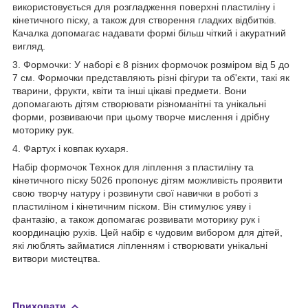
використовується для розгладження поверхні пластиліну і
кінетичного піску, а також для створення гладких відбитків.
Качалка допомагає надавати формі більш чіткий і акуратний
вигляд.
3. Формочки: У наборі є 8 різних формочок розміром від 5 до
7 см. Формочки представляють різні фігури та об'єкти, такі як
тварини, фрукти, квіти та інші цікаві предмети. Вони
допомагають дітям створювати різноманітні та унікальні
форми, розвиваючи при цьому творче мислення і дрібну
моторику рук.
4. Фартух і ковпак кухаря.
Набір формочок Технок для ліплення з пластиліну та
кінетичного піску 5026 пропонує дітям можливість проявити
свою творчу натуру і розвинути свої навички в роботі з
пластиліном і кінетичним піском. Він стимулює уяву і
фантазію, а також допомагає розвивати моторику рук і
координацію рухів. Цей набір є чудовим вибором для дітей,
які люблять займатися ліпленням і створювати унікальні
витвори мистецтва.
Приховати