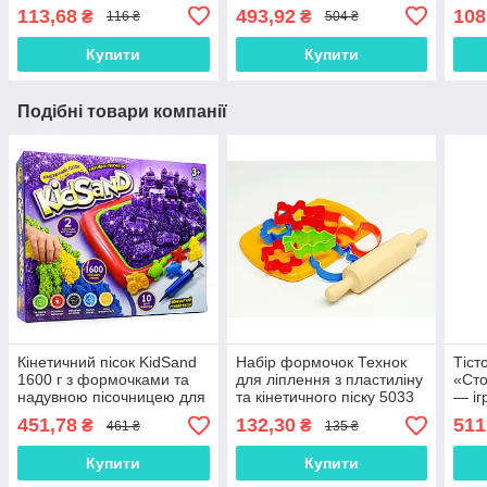
15 брикетів тіста
113,68
493,92
108
₴
₴
116 ₴
504 ₴
Купити
Купити
Подібні товари компанії
Кінетичний пісок KidSand
Набір формочок Технок
Тіст
1600 г з формочками та
для ліплення з пластиліну
«Сто
надувною пісочницею для
та кінетичного піску 5033
— іг
дітей Danko Toys KS-02-01
бор
451,78
132,30
511
₴
₴
461 ₴
135 ₴
бата
стом
Купити
Купити
інст