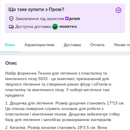
Що таке купити з Пром?
Замовлення під захистом
Доступна доставка
Опис
Характеристики
Доставка
Оплата
Умови п
Опис
Набір формочок Технок для ліплення з пластиліну та
кінетичного піску 5033 - це комплект, призначений для
творчого ліплення та створення різних фігур і об'єктів із
пластиліну та кінетичного піску. У наборі містяться такі
предмети:
1. Дощечка для ліплення: Розмір дощечки становить 17*13 см.
Ця плоска поверхня служить основою для роботи з
пластиліном і кінетичним піском. Дощечка забезпечує стійку
базу для ліплення і запобігає розмазуванню матеріалів.
2. Качалка: Розмір качалки становить 18*3.5 см. Вона