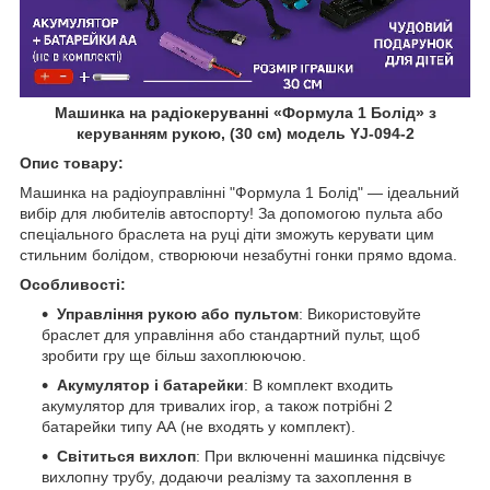
Машинка на радіокеруванні «Формула 1 Болід» з
керуванням рукою, (30 см) модель YJ-094-2
Опис товару:
Машинка на радіоуправлінні "Формула 1 Болід" — ідеальний
вибір для любителів автоспорту! За допомогою пульта або
спеціального браслета на руці діти зможуть керувати цим
стильним болідом, створюючи незабутні гонки прямо вдома.
Особливості:
Управління рукою або пультом
: Використовуйте
браслет для управління або стандартний пульт, щоб
зробити гру ще більш захоплюючою.
Акумулятор і батарейки
: В комплект входить
акумулятор для тривалих ігор, а також потрібні 2
батарейки типу АА (не входять у комплект).
Світиться вихлоп
: При включенні машинка підсвічує
вихлопну трубу, додаючи реалізму та захоплення в