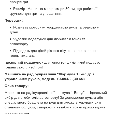
процес гри.
Розмір
: Машинка має розміри 30 см, що робить її
зручною для гри та управління.
Переваги:
Розвиває моторику, координацію рухів та реакцію у
дітей.
Чудовий подарунок для любителів гонок та
автоспорту.
Підходить для дітей різного віку, сприяє створенню
гонок і змагань.
Ідеальний подарунок
для юних гонщиків, який подарує
години захопливої гри!
Машинка на радіоуправлінні "Формула 1 Болід" з
управлінням рукою, модель YJ-094-2 (30 см)
Опис товару:
Машинка на радіоуправлінні "Формула 1 Болід" — ідеальний
вибір для любителів автоспорту! За допомогою пульта або
спеціального браслета на руці діти зможуть керувати цим
стильним болідом, створюючи незабутні гонки прямо вдома.