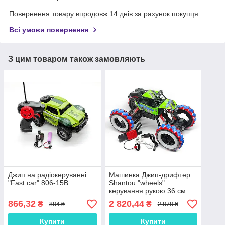
Повернення товару впродовж 14 днів за рахунок покупця
Всі умови повернення
З цим товаром також замовляють
Джип на радіокеруванні
Машинка Джип-дрифтер
"Fast car" 806-15B
Shantou "wheels"
керування рукою 36 см
339-1b
866,32
2 820,44
₴
₴
884 ₴
2 878 ₴
Купити
Купити