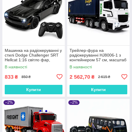
Машинка на радіокеруванні у
Трейлер-фура на
стилі Dodge Challenger SRT
радіокеруванні HJ8006-1 з
Hellcat 1:16 світло фар,
контейнером 57 см, масштаб
акумулятор, USB, гумові
1:12, світло, звук, акумулятор
В наявності
В наявності
колеса, чорна
3.7V, 2.4G
833
2 562,70
₴
₴
850 ₴
2 615 ₴
Купити
Купити
–2%
–2%