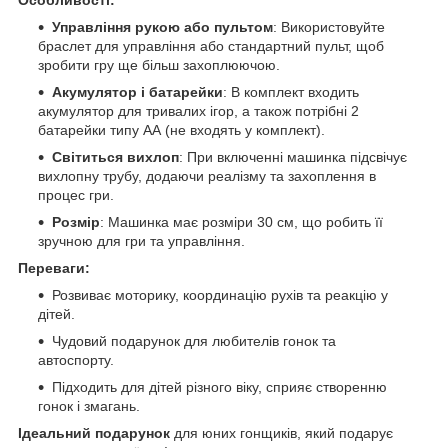
Особливості:
Управління рукою або пультом
: Використовуйте
браслет для управління або стандартний пульт, щоб
зробити гру ще більш захоплюючою.
Акумулятор і батарейки
: В комплект входить
акумулятор для тривалих ігор, а також потрібні 2
батарейки типу АА (не входять у комплект).
Світиться вихлоп
: При включенні машинка підсвічує
вихлопну трубу, додаючи реалізму та захоплення в
процес гри.
Розмір
: Машинка має розміри 30 см, що робить її
зручною для гри та управління.
Переваги:
Розвиває моторику, координацію рухів та реакцію у
дітей.
Чудовий подарунок для любителів гонок та
автоспорту.
Підходить для дітей різного віку, сприяє створенню
гонок і змагань.
Ідеальний подарунок
для юних гонщиків, який подарує