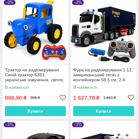
–2%
–2%
Трактор на радіокеруванні
Фура на радіокеруванні 1:12,
Синій трактор 6383,
американський тягач з
українське озвучення, світло,
контейнером 58,5 см, 2.4
танцює, акумулятор, пульт ДК
GHz, світло, звук, акумулятор
В наявності
В наявності
QH9006-1
886,90
1 627,78
₴
₴
905 ₴
1 661 ₴
Купити
Купити
–2%
–2%