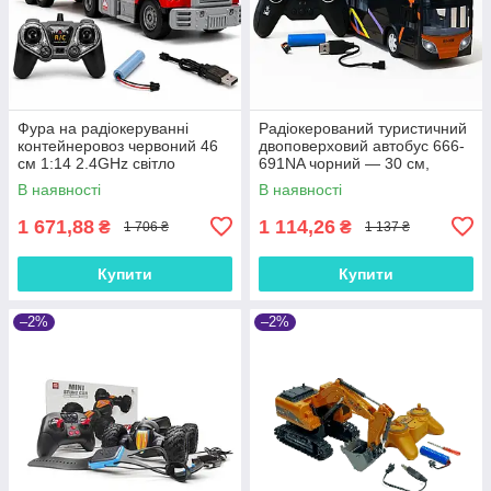
Фура на радіокеруванні
Радіокерований туристичний
контейнеровоз червоний 46
двоповерховий автобус 666-
см 1:14 2.4GHz світло
691NA чорний — 30 см,
акумулятор 99-60C
світло фар, гумові колеса,
В наявності
В наявності
акумулятор, USB-зарядка
1 671,88
1 114,26
₴
₴
1 706 ₴
1 137 ₴
Купити
Купити
–2%
–2%