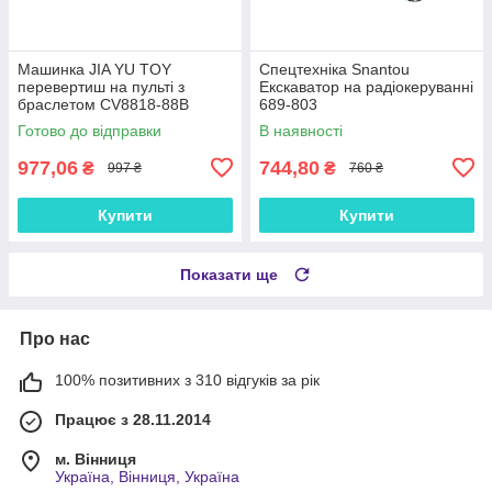
Машинка JIA YU TOY
Спецтехніка Snantou
перевертиш на пульті з
Екскаватор на радіокеруванні
браслетом CV8818-88B
689-803
Готово до відправки
В наявності
977,06
744,80
₴
₴
997 ₴
760 ₴
Купити
Купити
Показати ще
Про нас
100% позитивних з 310 відгуків за рік
Працює з 28.11.2014
м. Вінниця
Україна, Вінниця, Україна