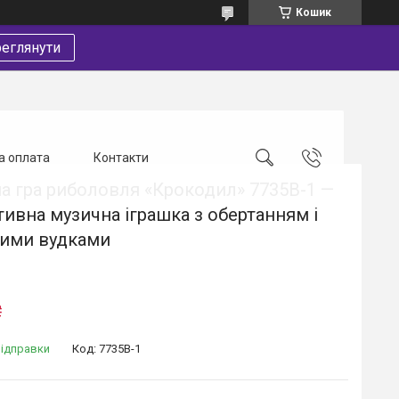
Кошик
еглянути
а оплата
Контакти
а гра риболовля «Крокодил» 7735B-1 —
тивна музична іграшка з обертанням і
ними вудками
₴
відправки
Код:
7735B-1