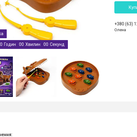
Куп
+380 (63) 
Олена
0
Годин
0
0
Хвилин
0
0
Секунд