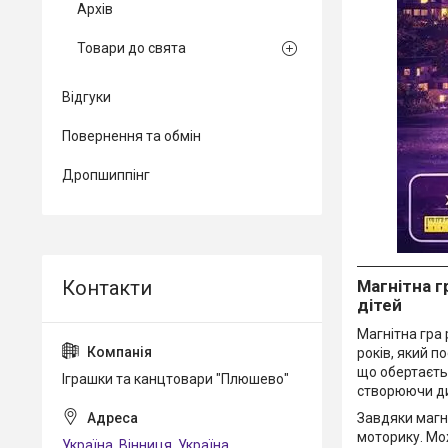
Архів
Товари до свята
Відгуки
Повернення та обмін
Дропшиппінг
Магнітна г
дітей
Магнітна гра 
років, який п
що обертаєтьс
Іграшки та канцтовари "Плюшево"
створюючи ди
Завдяки магні
моторику. Мо
Україна, Вінниця, Україна