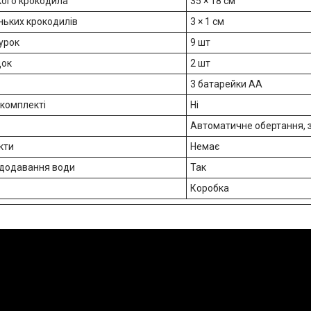
кого крокодила
35 × 18 см
ньких крокодилів
3 × 1 см
гурок
9 шт
док
2 шт
3 батарейки AA
 комплекті
Ні
Автоматичне обертання, 
кти
Немає
додавання води
Так
Коробка