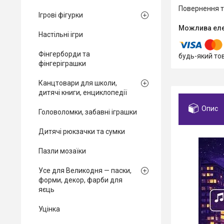
повернення 
Ігрові фігурки
Настільні ігри
Фінгерборди та
будь-який то
фінгеріграшки
Канцтовари для школи,
дитячі книги, енциклопедії
Опис
Головоломки, забавні іграшки
Дитячі рюкзачки та сумки
Пазли мозаїки
Усе для Великодня — паски,
форми, декор, фарби для
яєць
Уцінка