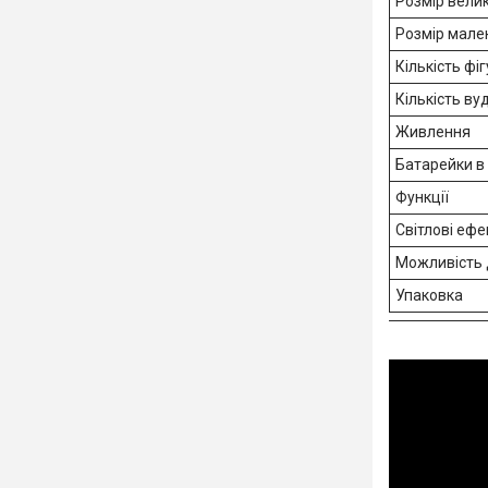
Розмір вели
Розмір мале
Кількість фі
Кількість ву
Живлення
Батарейки в
Функції
Світлові ефе
Можливість 
Упаковка