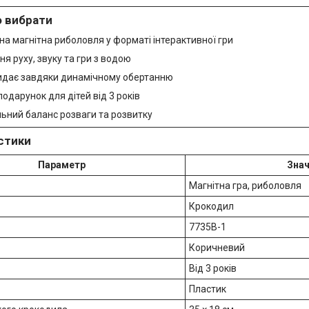
о вибрати
а магнітна риболовля у форматі інтерактивної гри
я руху, звуку та гри з водою
идає завдяки динамічному обертанню
одарунок для дітей від 3 років
ьний баланс розваги та розвитку
стики
Параметр
Зна
Магнітна гра, риболовля
Крокодил
7735B-1
Коричневий
Від 3 років
Пластик