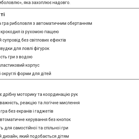
боловлю», яка захоплює надовго.
ті
а гра риболовля з автоматичним обертанням
 крокодил із рухомою пащею
 супровід без світлових ефектів
 вудки для ловлі фігурок
сть гри з водою
пластиковий корпус
 округлі форми для дітей
є дрібну моторику та координацію рук
важність, реакцію та логічне мислення
гра без екранів і гаджетів
автоматичне керування без кнопок
ь для самостійної та спільної гри
й дизайн, який подобається дітям