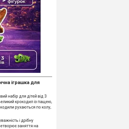
ична іграшка для
ий набір для дітей від 3
 Великий крокодил із пащею,
окодили рухаються по колу,
важність і дрібну
ретворює заняття на