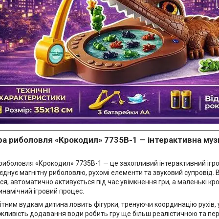
ра риболовля «Крокодил» 7735B-1 — інтерактивна муз
риболовля «Крокодил» 7735B-1 — це захопливий інтерактивний ігров
оєднує магнітну риболовлю, рухомі елементи та звуковий супровід.
я, автоматично активується під час увімкнення гри, а маленькі кр
намічний ігровий процес.
тним вудкам дитина ловить фігурки, тренуючи координацію рухів, у
жливість додавання води робить гру ще більш реалістичною та пе