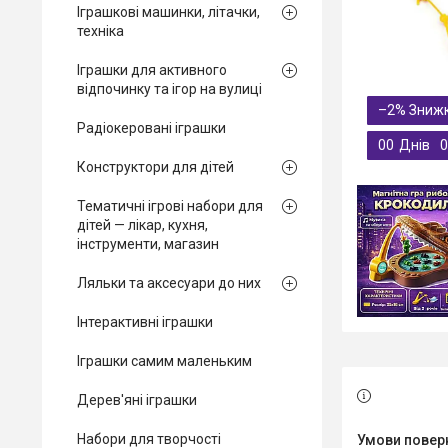
Іграшкові машинки, літачки,
техніка
Іграшки для активного
відпочинку та ігор на вулиці
–2%
Радіокеровані іграшки
0
0
Днів
0
Конструктори для дітей
Тематичні ігрові набори для
дітей — лікар, кухня,
інструменти, магазин
Ляльки та аксесуари до них
Інтерактивні іграшки
Іграшки самим маленьким
Дерев'яні іграшки
Набори для творчості