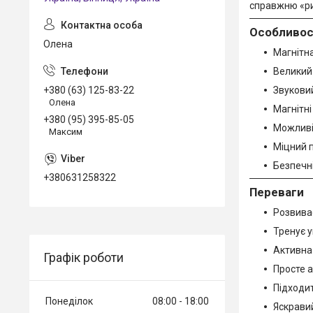
справжню «ри
Особливос
Олена
Магнітн
Великий
Звуковий
+380 (63) 125-83-22
Олена
Магнітні
+380 (95) 395-85-05
Можливі
Максим
Міцний 
Безпечні
+380631258322
Переваги
Розвива
Тренує у
Активна 
Графік роботи
Просте 
Підходит
Понеділок
08:00
18:00
Яскрави