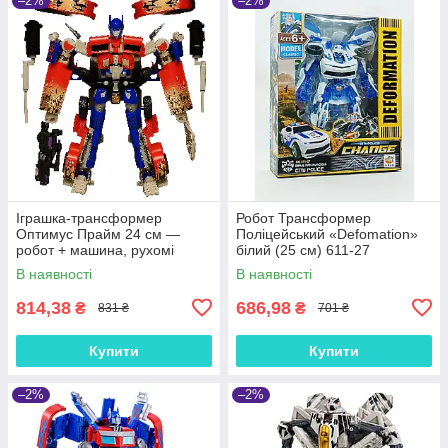
–2%
–2%
Іграшка-трансформер
Робот Трансформер
Оптимус Прайм 24 см —
Поліцейський «Defomation»
робот + машина, рухомі
білий (25 см) 611-27
частини, 611-15B
В наявності
В наявності
814,38
686,98
₴
₴
831 ₴
701 ₴
Купити
Купити
–2%
–2%