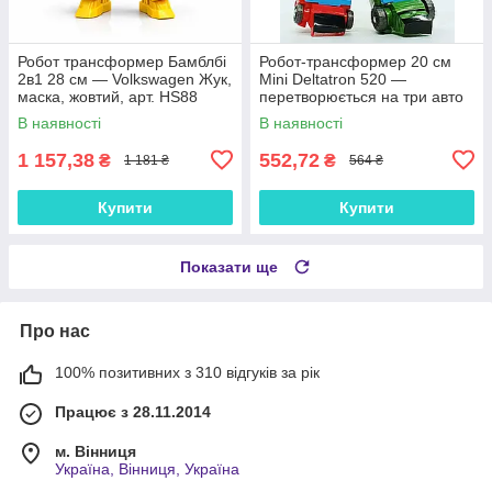
Робот трансформер Бамблбі
Робот-трансформер 20 см
2в1 28 см — Volkswagen Жук,
Mini Deltatron 520 —
маска, жовтий, арт. HS88
перетворюється на три авто
В наявності
В наявності
1 157,38
552,72
₴
₴
1 181 ₴
564 ₴
Купити
Купити
Показати ще
Про нас
100% позитивних з 310 відгуків за рік
Працює з 28.11.2014
м. Вінниця
Україна, Вінниця, Україна