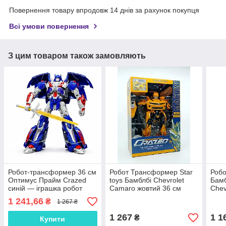
Повернення товару впродовж 14 днів за рахунок покупця
Всі умови повернення
З цим товаром також замовляють
Робот-трансформер 36 см
Робот Трансформер Star
Роб
Оптимус Прайм Crazed
toys Бамблбі Chevrolet
Бамб
синій — іграшка робот
Camaro жовтий 36 см
Chev
машинка трансформер
W8826A
ігра
1 241,66
₴
1 267 ₴
для дітей, арт. W8826C
маши
W88
1 267
1 1
₴
Купити