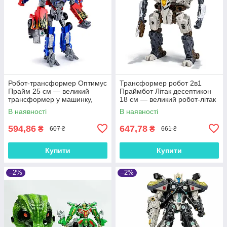
Робот-трансформер Оптимус
Трансформер робот 2в1
Прайм 25 см — великий
Праймбот Літак десептикон
трансформер у машинку,
18 см — великий робот-літак
іграшка для хлопчика, синій,
для дітей, арт. 8112
В наявності
В наявності
від 3 років
594,86
647,78
₴
₴
607 ₴
661 ₴
Купити
Купити
–2%
–2%