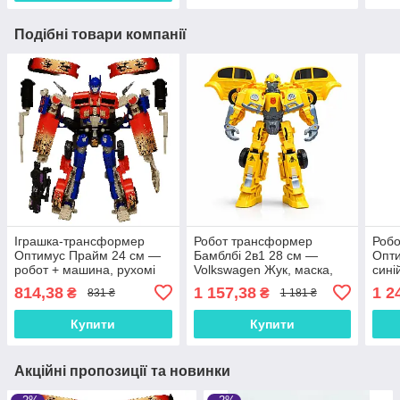
Подібні товари компанії
Іграшка-трансформер
Робот трансформер
Робо
Оптимус Прайм 24 см —
Бамблбі 2в1 28 см —
Опт
робот + машина, рухомі
Volkswagen Жук, маска,
сині
частини, 611-15B
жовтий, арт. HS88
маш
814,38
1 157,38
1 2
₴
₴
831 ₴
1 181 ₴
для 
Купити
Купити
Акційні пропозиції та новинки