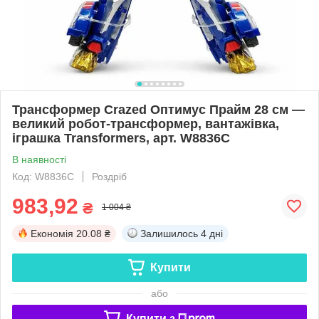
Трансформер Crazed Оптимус Прайм 28 см —
великий робот-трансформер, вантажівка,
іграшка Transformers, арт. W8836C
В наявності
Код: W8836C
Роздріб
983,92
₴
1 004 ₴
Економія
20.08 ₴
Залишилось
4 дні
Купити
або
Купити з