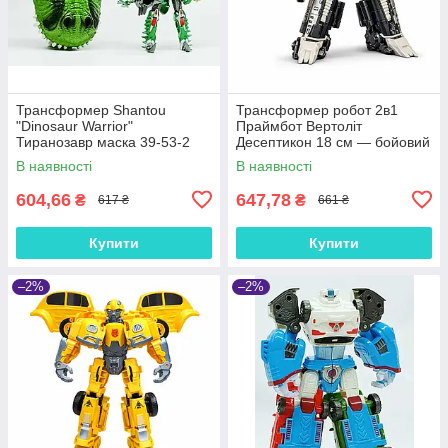
Трансформер Shantou
Трансформер робот 2в1
"Dinosaur Warrior"
Праймбот Вертоліт
Тиранозавр маска 39-53-2
Десептикон 18 см — бойовий
гелікоптер, іграшка для дітей,
В наявності
В наявності
арт. 8111
604,66
647,78
₴
₴
617 ₴
661 ₴
Купити
Купити
–2%
–2%