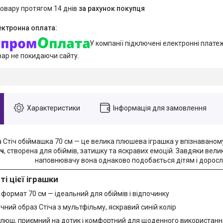
товару протягом 14 днів
за рахунок покупця
У компанії підключені електронні плате
вар не покидаючи сайту.
Характеристики
Інформація для замовлення
а Стіч обіймашка 70 см — це велика плюшева іграшка у впізнаваном
іч
, створена для обіймів, затишку та яскравих емоцій. Завдяки вели
наповнювачу вона однаково подобається дітям і доросл
і цієї іграшки
формат 70 см — ідеальний для обіймів і відпочинку
чний образ Стіча з мультфільму, яскравий синій колір
плюш, приємний на дотик і комфортний для щоденного використанн