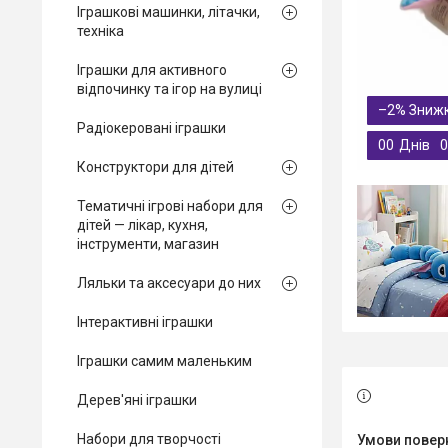
Іграшкові машинки, літачки,
техніка
Іграшки для активного
відпочинку та ігор на вулиці
–2%
Радіокеровані іграшки
0
0
Днів
0
Конструктори для дітей
Тематичні ігрові набори для
дітей — лікар, кухня,
інструменти, магазин
Ляльки та аксесуари до них
Інтерактивні іграшки
Іграшки самим маленьким
Дерев'яні іграшки
Набори для творчості