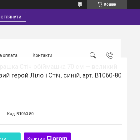
Кошик
еглянути
а оплата
Контакти
грашка Стіч обіймашка 70 см — великий
й герой Ліло і Стіч, синій, арт. B1060-80
Код:
B1060-80
ити
Купити з