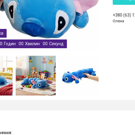
+380 (63) 
Олена
0
Годин
0
0
Хвилин
0
0
Секунд