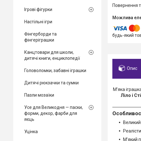
повернення 
Ігрові фігурки
Настільні ігри
Фінгерборди та
будь-який то
фінгеріграшки
Канцтовари для школи,
дитячі книги, енциклопедії
Опис
Головоломки, забавні іграшки
Дитячі рюкзачки та сумки
М’яка іграшк
Пазли мозаїки
Ліло і Ст
Усе для Великодня — паски,
Особливост
форми, декор, фарби для
яєць
Великий 
Реалісти
Уцінка
М’який 