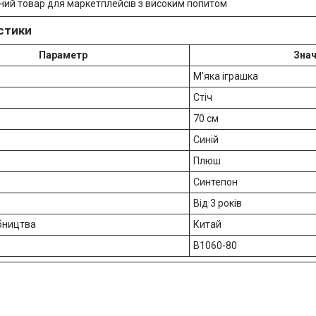
ний товар для маркетплейсів з високим попитом
стики
Параметр
Зна
М’яка іграшка
Стіч
70 см
Синій
Плюш
Синтепон
Від 3 років
бництва
Китай
B1060-80