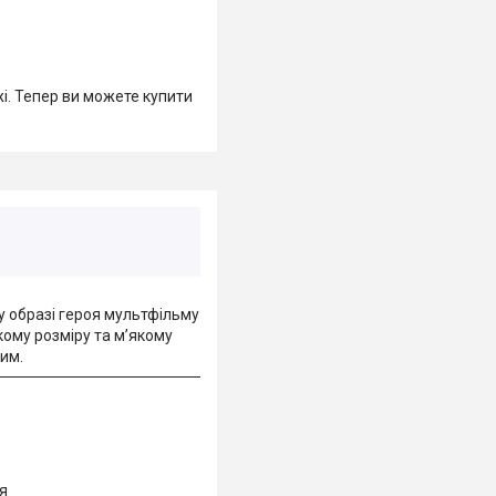
жі. Тепер ви можете купити
у образі героя мультфільму
кому розміру та м’якому
им.
я