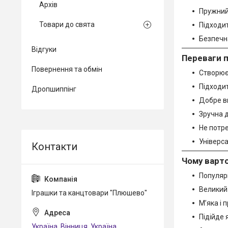
Архів
Пружний
Товари до свята
Підходит
Безпечна
Відгуки
Переваги 
Повернення та обмін
Створює
Підходит
Дропшиппінг
Добре ви
Зручна д
Не потр
Універс
Чому варто
Популярн
Великий 
Іграшки та канцтовари "Плюшево"
М’яка і 
Підійде 
Україна, Вінниця, Україна