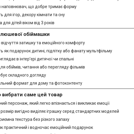
 наповнювач, що добре тримає форму
ь для ігор, декору кімнати та сну
 для дітей віком від 3 років
плюшевої обіймашки
 відчуття затишку та емоційного комфорту
ь як подарунок дитині, підлітку або фанату мультфільму
глядає в інтер’єрі дитячої чи спальні
ля обіймів, читання або перегляду фільмів
ебує складного догляду
альний формат для дому та фотоконтенту
 вибрати саме цей товар
ий персонаж, який легко впізнається і викликає емоції
розмір вигідно виділяє іграшку серед стандартних моделей
приємна текстура без різкого запаху
як практичний і водночас емоційний подарунок