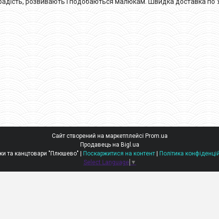
 радість, розвивають і подобаються малюкам. Швидка доставка по Укр
Сайт створений на маркетплейсі
Prom.ua
Продавець на Bigl.ua
Іграшки та канцтовари "Плюшево" |
Поскаржитися на контент
|
Політика конфіденці
Select Language
▼