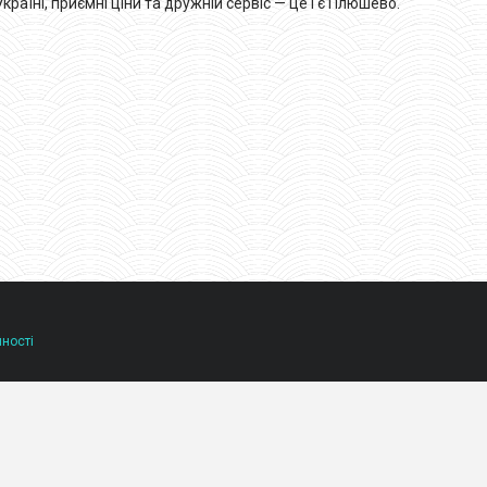
аїні, приємні ціни та дружній сервіс — це і є Плюшево.
йності