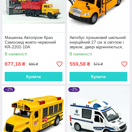
Машинка Автопром Краз
Автобус іграшковий шкільний
Самоскид жовто-червоний
інерційний 27 см зі світлом і
KR-2202-10A
звуком, двері відчиняються,
гумові колеса, RJ5506
В наявності
В наявності
677,18
559,58
₴
₴
691 ₴
571 ₴
Купити
Купити
–2%
–2%