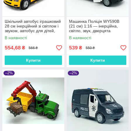
Шкільний автобус іграшковий
Машинка Поліція WY590B
28 см інерційний зі світлом і
(21 см) 1:16 — інерційна,
звуком, автобус для дітей,
світло, звук, дверцята
відчиняються двері, гумові
В наявності
В наявності
шини, 666-31Q
554,68
539
₴
₴
566 ₴
550 ₴
Купити
Купити
–2%
–2%