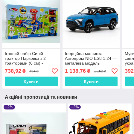
Ігровий набір Синій
Інерційна машинка
Музи
трактор Парковка з 2
Автопром NIO ES8 1:24 —
світ
тракторами (6 см) -
металева модель
укра
іграшка для дітей 9609
кросовера 19 см зі світлом
пере
738,92
1 138,76
392
₴
₴
754 ₴
1 162 ₴
і звуком, синя, арт.
ігра
AP7732-2
Купити
Купити
Акційні пропозиції та новинки
–2%
–2%