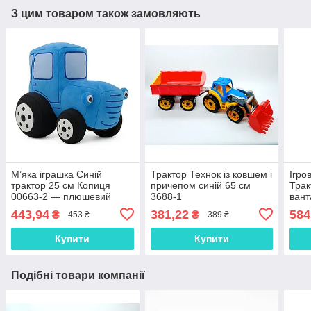
З цим товаром також замовляють
М’яка іграшка Синій
Трактор Технок із ковшем і
Ігро
трактор 25 см Копиця
причепом синій 65 см
Трак
00663-2 — плюшевий
3688-1
вант
трактор-подушка для дітей
елев
443,94
381,22
584
₴
₴
453 ₴
389 ₴
Купити
Купити
Подібні товари компанії