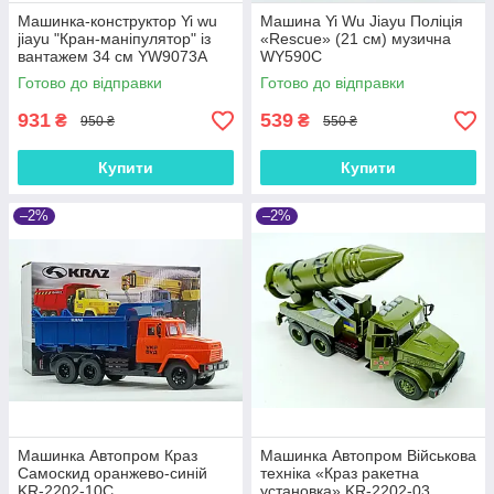
Машинка-конструктор Yi wu
Машина Yi Wu Jiayu Поліція
jiayu "Кран-маніпулятор" із
«Rescue» (21 см) музична
вантажем 34 см YW9073A
WY590C
Готово до відправки
Готово до відправки
931
539
₴
₴
950 ₴
550 ₴
Купити
Купити
–2%
–2%
Машинка Автопром Краз
Машинка Автопром Військова
Самоскид оранжево-синій
техніка «Краз ракетна
KR-2202-10C
установка» KR-2202-03