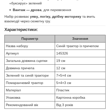
«буксирує» зелений
Вантаж — дрова
, для перевезення
Набір розвиває
уяву, логіку, дрібну моторику
та вчить
взаємодії через сюжетну гру.
Характеристики:
Параметр
Значення
Назва набору
Синій трактор із причепом
Артикул
145326
Загальна довжина сцепки
19 см
Довжина причепа
12 см
Зелений та синій трактори
7×5×4 см
Помаранчевий трактор
5×4×3 см
Матеріал
Пластик
Упаковка
Картонна коробка
Рекомендований вік
Від 3 років