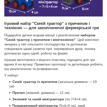
Ігровий набір "Синій трактор" з причепом і
технікою — для захоплюючої фермерської гри
Подаруйте дитині яскраві емоції з реалістичним
набором
"Синій трактор з причепом і мінітехнікою"
. Цей комплект
занурює у світ сільського господарства та допомагає
створювати цікаві сюжетні ігри: перевезення дров, техніка
допомагає одна одній, робота на фермі.
Іграшки виготовлені з міцного пластику, підходять для гри
вдома й на вулиці. Правильні пропорції та деталізація роблять
гру реалістичною та розвиваючою.
У наборі:
Синій трактор із причепом
(загальна довжина — 19
см)
Причеп
(знімний, довжина — 12 см)
Зелений та синій мінітрактори
(по 7×5×4 см)
Помаранчевий мінітрактор
(5×4×3 см), який