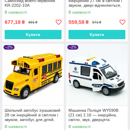
Самоскид жовто-червоний
інерційний 27 см зі світлом і
KR-2202-10A
звуком, двері відчиняються,
гумові колеса, RJ5506
В наявності
В наявності
677,18
559,58
₴
₴
691 ₴
571 ₴
Купити
Купити
–2%
–2%
Шкільний автобус іграшковий
Машинка Поліція WY590B
28 см інерційний зі світлом і
(21 см) 1:16 — інерційна,
звуком, автобус для дітей,
світло, звук, дверцята
відчиняються двері, гумові
В наявності
В наявності
шини, 666-31Q