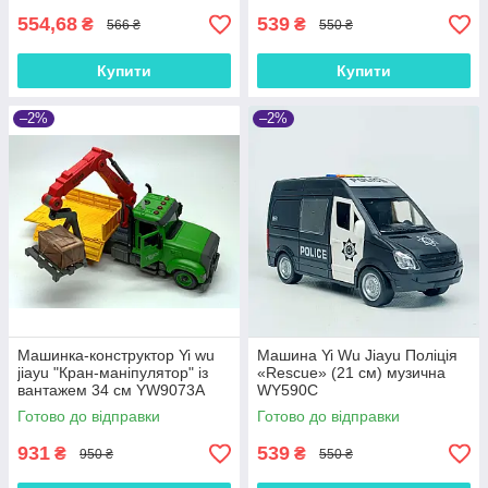
554,68
539
₴
₴
566 ₴
550 ₴
Купити
Купити
–2%
–2%
Машинка-конструктор Yi wu
Машина Yi Wu Jiayu Поліція
jiayu "Кран-маніпулятор" із
«Rescue» (21 см) музична
вантажем 34 см YW9073A
WY590C
Готово до відправки
Готово до відправки
931
539
₴
₴
950 ₴
550 ₴