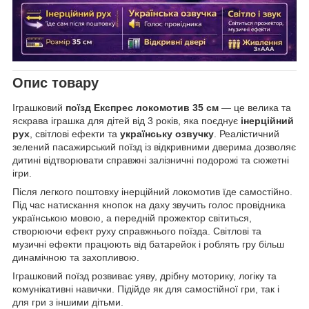
Опис товару
Іграшковий
поїзд Експрес локомотив 35 см
— це велика та
яскрава іграшка для дітей від 3 років, яка поєднує
інерційний
рух
, світлові ефекти та
українську озвучку
. Реалістичний
зелений пасажирський поїзд із відкривними дверима дозволяє
дитині відтворювати справжні залізничні подорожі та сюжетні
ігри.
Після легкого поштовху інерційний локомотив їде самостійно.
Під час натискання кнопок на даху звучить голос провідника
українською мовою, а передній прожектор світиться,
створюючи ефект руху справжнього поїзда. Світлові та
музичні ефекти працюють від батарейок і роблять гру більш
динамічною та захопливою.
Іграшковий поїзд розвиває уяву, дрібну моторику, логіку та
комунікативні навички. Підійде як для самостійної гри, так і
для гри з іншими дітьми.