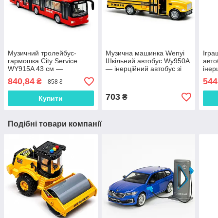
Музичний тролейбус-
Музична машинка Wenyi
Ігра
гармошка City Service
Шкільний автобус Wy950A
авто
WY915A 43 см —
— інерційний автобус зі
інер
інерційний, світло та звук,
світлом, звуком та
світ
840,84
544
₴
858 ₴
відкривні двері, червоний
дверима, 27 см
двер
703
₴
Купити
Подібні товари компанії