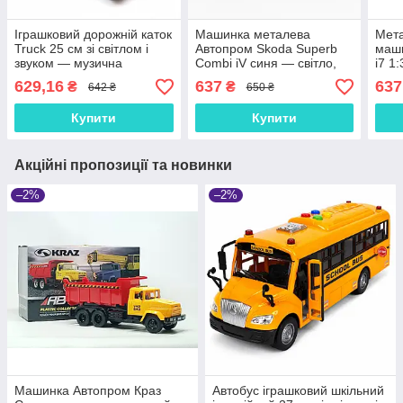
Іграшковий дорожній каток
Машинка металева
Мета
Truck 25 см зі світлом і
Автопром Skoda Superb
маш
звуком — музична
Combi iV синя — світло,
i7 1
спецтехніка з інерційним
звук, 13 см, 1:35
світ
629,16
637
637
₴
₴
642 ₴
650 ₴
механізмом, арт. 584-5
стан
Купити
Купити
Акційні пропозиції та новинки
–2%
–2%
Машинка Автопром Краз
Автобус іграшковий шкільний