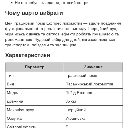
Не потребує складання, готовий до гри
Чому варто вибрати
Цей іграшковий поїзд Експрес локомотив — вдале поєднання
функціональності та реалістичного вигляду. Інерційний рух,
українська озвучка та світлові ефекти роблять гру цікавою та
різноманітною. Чудовий вибір для дітей, які захоплюються
транспортом, поїздами та залізницею.
Характеристики
Параметр
Значення
Тип
Іграшковий поїзд
Вид
Пасажирський локомотив
Модель
Поїзд Експрес
Довжина
35 см
Механізм руху
Інерційний
Озвучка
Українська
Світлові ефекти
Є