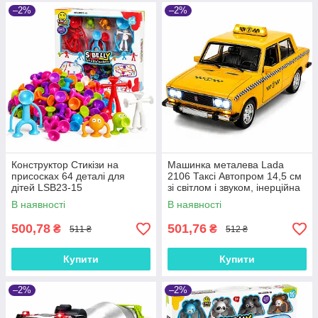
–2%
–2%
Конструктор Стикізи на
Машинка металева Lada
присосках 64 деталі для
2106 Таксі Автопром 14,5 см
дітей LSB23-15
зі світлом і звуком, інерційна
модель, двері відчиняються
В наявності
В наявності
500,78
501,76
₴
₴
511 ₴
512 ₴
Купити
Купити
–2%
–2%