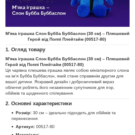
М'яка іграшка Слон Бубба Буббаслон (30 см) – Плюшевий
Герой від Поппі Плейтайм (00517-80)
1. Огляд товару
М'яка іграшка Слон Бубба Буббаслон (30 см) – Плюшевий
Герой від Поппі Плейтайм (00517-80)
Ця чарівна плюшева іграшка являє собою мініатюрного слона
на ім'я Бубба Буббаслон, який стане справжнім другом для
вашої дитини. Яскравий дизайн і доброзичливий вираз
обличчя роблять його незамінним супутником для ігор,
обіймів та щоденного спілкування.
2. Основні характеристики
Розмір:
30 см – ідеально підходить для обіймів та
перенесення.
Артикул:
00517-80
Матеріали: