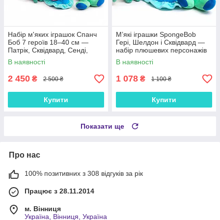
Набір м'яких іграшок Спанч
М’які іграшки SpongeBob
Боб 7 героїв 18–40 см —
Гері, Шелдон і Сквідвард —
Патрік, Сквідвард, Сенді,
набір плюшевих персонажів
Гері, Планктон, Крабс
В наявності
В наявності
2 450
1 078
₴
₴
2 500 ₴
1 100 ₴
Купити
Купити
Показати ще
Про нас
100% позитивних з 308 відгуків за рік
Працює з 28.11.2014
м. Вінниця
Україна, Вінниця, Україна