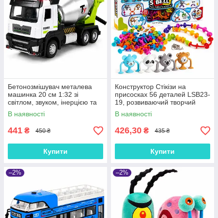
Бетонозмішувач металева
Конструктор Стікізи на
машинка 20 см 1:32 зі
присосках 56 деталей LSB23-
світлом, звуком, інерцією та
19, розвиваючий творчий
гумовими шинами
набір для дітей від 3 років
В наявності
В наявності
441
426,30
₴
₴
450 ₴
435 ₴
Купити
Купити
–2%
–2%