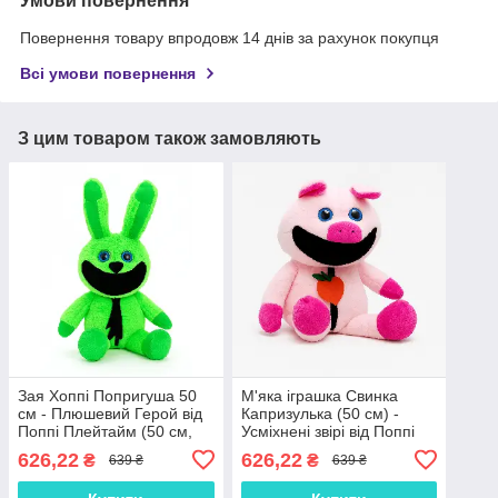
Умови повернення
Повернення товару впродовж 14 днів за рахунок покупця
Всі умови повернення
З цим товаром також замовляють
Зая Хоппі Попригуша 50
М'яка іграшка Свинка
см - Плюшевий Герой від
Капризулька (50 см) -
Поппі Плейтайм (50 см,
Усміхнені звірі від Поппі
арт. 234454-6)
плейтайм 234454-5
626,22
626,22
₴
₴
639 ₴
639 ₴