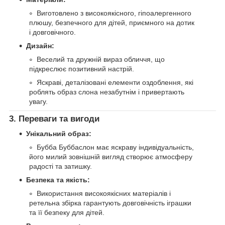
Виготовлено з високоякісного, гіпоалергенного
плюшу, безпечного для дітей, приємного на дотик
і довговічного.
Дизайн:
Веселий та дружній вираз обличчя, що
підкреслює позитивний настрій.
Яскраві, деталізовані елементи оздоблення, які
роблять образ слона незабутнім і привертають
увагу.
3. Переваги та вигоди
Унікальний образ:
Бубба Буббаслон має яскраву індивідуальність,
його милий зовнішній вигляд створює атмосферу
радості та затишку.
Безпека та якість:
Використання високоякісних матеріалів і
ретельна збірка гарантують довговічність іграшки
та її безпеку для дітей.