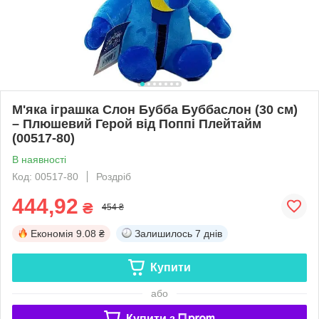
М'яка іграшка Слон Бубба Буббаслон (30 см)
– Плюшевий Герой від Поппі Плейтайм
(00517-80)
В наявності
Код: 00517-80
Роздріб
444,92
₴
454 ₴
Економія
9.08 ₴
Залишилось
7 днів
Купити
або
Купити з