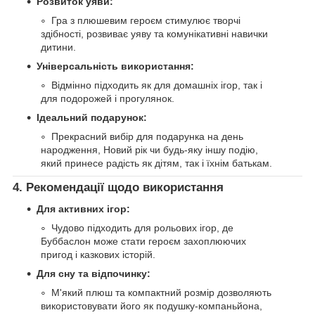
Розвиток уяви:
Гра з плюшевим героєм стимулює творчі
здібності, розвиває уяву та комунікативні навички
дитини.
Універсальність використання:
Відмінно підходить як для домашніх ігор, так і
для подорожей і прогулянок.
Ідеальний подарунок:
Прекрасний вибір для подарунка на день
народження, Новий рік чи будь-яку іншу подію,
який принесе радість як дітям, так і їхнім батькам.
4. Рекомендації щодо використання
Для активних ігор:
Чудово підходить для рольових ігор, де
Буббаслон може стати героєм захоплюючих
пригод і казкових історій.
Для сну та відпочинку:
М'який плюш та компактний розмір дозволяють
використовувати його як подушку-компаньйона,