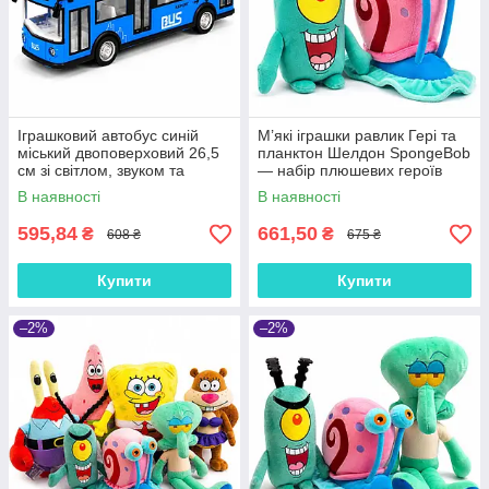
Іграшковий автобус синій
М’які іграшки равлик Гері та
міський двоповерховий 26,5
планктон Шелдон SpongeBob
см зі світлом, звуком та
— набір плюшевих героїв
інерцією, з дверцятами, що
В наявності
В наявності
відчиняються, арт. 666-30Q
595,84
661,50
₴
₴
608 ₴
675 ₴
Купити
Купити
–2%
–2%