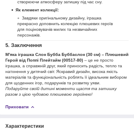
створюючи атмосферу затишку під час сну.
Як елемент колекції:
Завдяки оригінальному дизайну, іграшка
прекрасно доповнить колекцію плюшевих героїв
для поціновувачів милих та незвичайних
персонажів.
5. Заключення
М'яка іграшка Слон Бубба Буббаслон (30 см) – Плюшевий
Герой від Поппі Плейтайм (00517-80)
– це не просто
іграшка, а справжній друг, який приносить радість, тепло та
натхнення у дитячий світ. Яскравий дизайн, висока якість
матеріалів та функціональність роблять її ідеальним вибором
для щоденних ігор, подарунків та розвитку уяви.
Подаруйте своїй дитині моменти щастя та затишку
разом з цією чудовою плюшевою героїнею!
Приховати
Характеристики