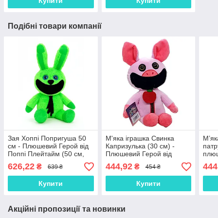
Купити
Купити
Подібні товари компанії
Зая Хоппі Попригуша 50
М'яка іграшка Свинка
М’як
см - Плюшевий Герой від
Капризулька (30 см) -
патр
Поппі Плейтайм (50 см,
Плюшевий Герой від
плюш
арт. 234454-6)
Поппі Плейтайм 00517-98
улюб
626,22
444,92
444
₴
₴
639 ₴
454 ₴
Patr
Купити
Купити
Акційні пропозиції та новинки