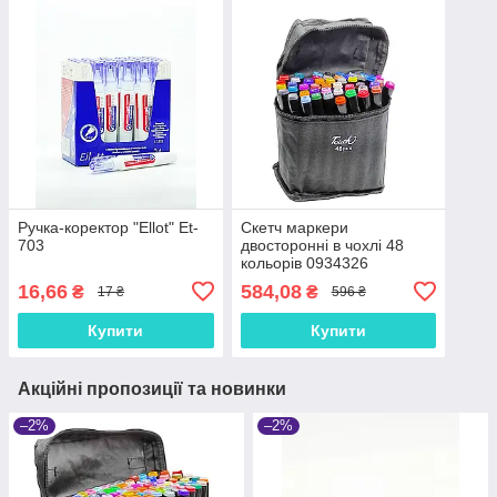
Ручка-коректор "Ellot" Et-
Скетч маркери
703
двосторонні в чохлі 48
кольорів 0934326
16,66
584,08
₴
₴
17 ₴
596 ₴
Купити
Купити
Акційні пропозиції та новинки
–2%
–2%