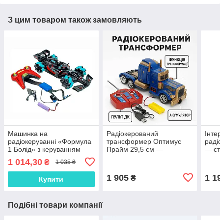
З цим товаром також замовляють
Машинка на
Радіокерований
Інте
радіокеруванні «Формула
трансформер Оптимус
раді
1 Болід» з керуванням
Прайм 29,5 см —
— ст
рукою, (30 см) модель YJ-
трейлер-робот із пультом,
озву
1 014,30
₴
1 035 ₴
094-2
світло та звук, арт. 28128
1 905
1 1
₴
Купити
Подібні товари компанії