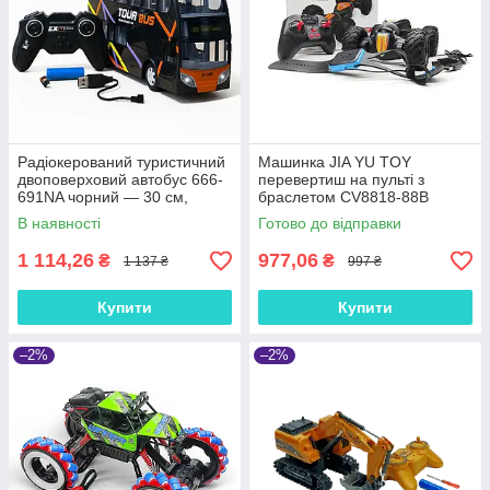
Радіокерований туристичний
Машинка JIA YU TOY
двоповерховий автобус 666-
перевертиш на пульті з
691NA чорний — 30 см,
браслетом CV8818-88B
світло фар, гумові колеса,
В наявності
Готово до відправки
акумулятор, USB-зарядка
1 114,26
977,06
₴
₴
1 137 ₴
997 ₴
Купити
Купити
–2%
–2%