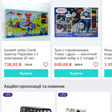
Ігровий набір Синій
Трек з паровозиками
Маши
трактор Парковка з 2
Томас і друзі — магнітний
моде
тракторами (6 см) -
ігровий набір із 2 поїздів 7
стан
іграшка для дітей 9609
см, арт. 111-317F
см) 
738,92
848,68
1 0
₴
₴
754 ₴
866 ₴
Купити
Купити
Акційні пропозиції та новинки
–2%
–2%