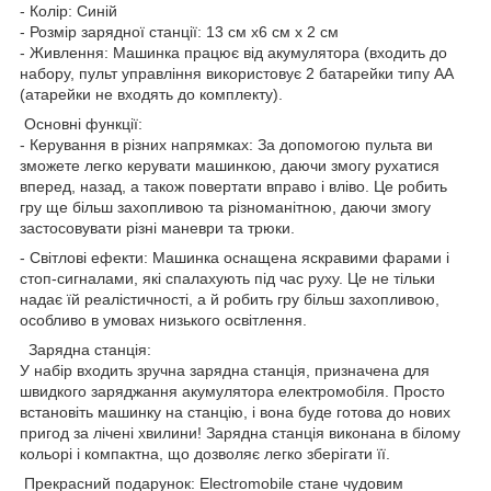
- Колір: Синій
- Розмір зарядної станції: 13 см x6 см x 2 см
- Живлення: Машинка працює від акумулятора (входить до
набору, пульт управління використовує 2 батарейки типу АА
(атарейки не входять до комплекту).
Основні функції:
- Керування в різних напрямках: За допомогою пульта ви
зможете легко керувати машинкою, даючи змогу рухатися
вперед, назад, а також повертати вправо і вліво. Це робить
гру ще більш захопливою та різноманітною, даючи змогу
застосовувати різні маневри та трюки.
- Світлові ефекти: Машинка оснащена яскравими фарами і
стоп-сигналами, які спалахують під час руху. Це не тільки
надає їй реалістичності, а й робить гру більш захопливою,
особливо в умовах низького освітлення.
Зарядна станція:
У набір входить зручна зарядна станція, призначена для
швидкого заряджання акумулятора електромобіля. Просто
встановіть машинку на станцію, і вона буде готова до нових
пригод за лічені хвилини! Зарядна станція виконана в білому
кольорі і компактна, що дозволяє легко зберігати її.
Прекрасний подарунок: Еlectromobile стане чудовим