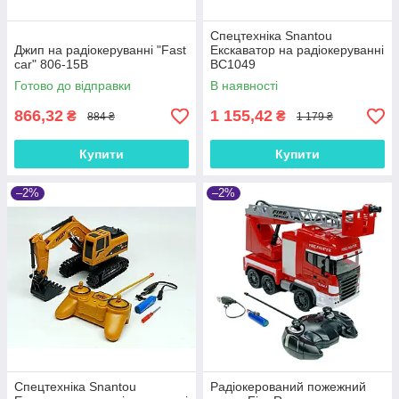
Спецтехніка Snantou
Джип на радіокеруванні "Fast
Екскаватор на радіокеруванні
car" 806-15B
BC1049
Готово до відправки
В наявності
866,32
1 155,42
₴
₴
884 ₴
1 179 ₴
Купити
Купити
–2%
–2%
Спецтехніка Snantou
Радіокерований пожежний