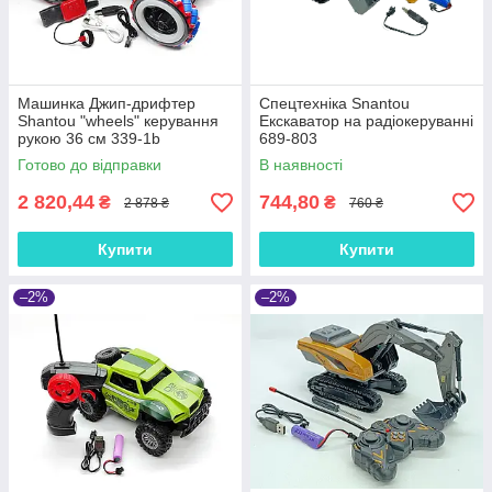
Машинка Джип-дрифтер
Спецтехніка Snantou
Shantou "wheels" керування
Екскаватор на радіокеруванні
рукою 36 см 339-1b
689-803
Готово до відправки
В наявності
2 820,44
744,80
₴
₴
2 878 ₴
760 ₴
Купити
Купити
–2%
–2%