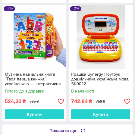
–2%
–2%
Музична навчальна книга
Іграшка Synergy Ноутбук
“Твоя перша книжка”
дошкільника українська мова
українською — інтерактивна
SK0022
іграшка, арт. 52047
Готово до відправки
В наявності
524,30
742,84
₴
₴
535 ₴
758 ₴
Купити
Купити
Показати ще