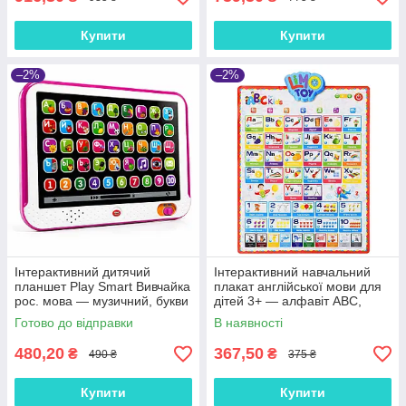
Купити
Купити
–2%
–2%
Інтерактивний дитячий
Інтерактивний навчальний
планшет Play Smart Вивчайка
плакат англійської мови для
рос. мова — музичний, букви
дітей 3+ — алфавіт ABC,
цифри звуки, 3+, рожевий
цифри, ігри, пісні, звуки
Готово до відправки
В наявності
(UA/EN)
480,20
367,50
₴
₴
490 ₴
375 ₴
Купити
Купити