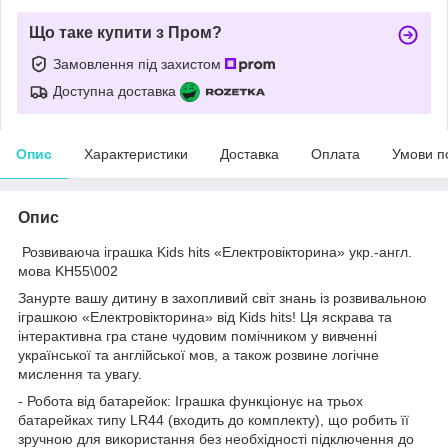
Що таке купити з Пром?
Замовлення під захистом
Доступна доставка
Опис
Характеристики
Доставка
Оплата
Умови п
Опис
Розвиваюча іграшка Kids hits «Електровікторина» укр.-англ.
мова KH55\002
Занурте вашу дитину в захопливий світ знань із розвивальною
іграшкою «Електровікторина» від Kids hits! Ця яскрава та
інтерактивна гра стане чудовим помічником у вивченні
української та англійської мов, а також розвине логічне
мислення та увагу.
- Робота від батарейок: Іграшка функціонує на трьох
батарейках типу LR44 (входить до комплекту), що робить її
зручною для використання без необхідності підключення до