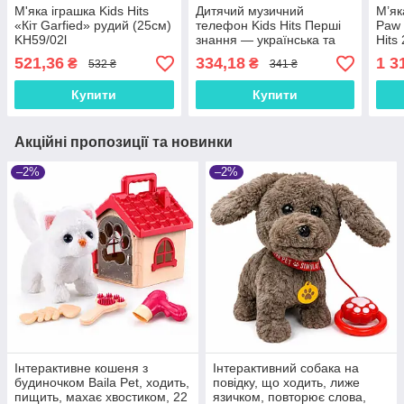
М'яка іграшка Kids Hits
Дитячий музичний
М’як
«Кіт Garfied» рудий (25см)
телефон Kids Hits Перші
Paw 
KH59/02l
знання — українська та
Hits
англійська мова, світло,
ковд
521,36
334,18
1 3
₴
₴
532 ₴
341 ₴
звуки
KH7
Купити
Купити
Акційні пропозиції та новинки
–2%
–2%
Інтерактивне кошеня з
Інтерактивний собака на
будиночком Baila Pet, ходить,
повідку, що ходить, лиже
пищить, махає хвостиком, 22
язичком, повторює слова,