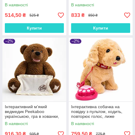
см, аксесуари
гавкає, 29 см
В наявності
В наявності
514,50
833
₴
₴
525 ₴
850 ₴
Купити
Купити
–2%
–2%
Інтерактивний м'який
Інтерактивна собачка на
ведмедик Peekaboo
повідку з пультом, ходить,
українською, гра в хованки,
повторює голос, лиже
15 фраз, казка, рухомий, 25
язичком, гавкає та співає, 23
В наявності
В наявності
см
см, бежева, 3+
916,30
759,50
₴
₴
935 ₴
775 ₴