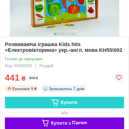
Розвиваюча іграшка Kids hits
«Електровікторина» укр.-англ. мова KH55\002
Готово до відправки
Код: KH55\002
Роздріб
441
₴
450 ₴
Економія
9 ₴
Залишилось
7 днів
Купити
або
Купити з