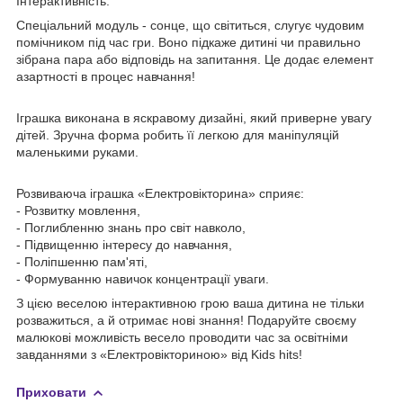
Інтерактивність:
Спеціальний модуль - сонце, що світиться, слугує чудовим
помічником під час гри. Воно підкаже дитині чи правильно
зібрана пара або відповідь на запитання. Це додає елемент
азартності в процес навчання!
Іграшка виконана в яскравому дизайні, який приверне увагу
дітей. Зручна форма робить її легкою для маніпуляцій
маленькими руками.
Розвиваюча іграшка «Електровікторина» сприяє:
- Розвитку мовлення,
- Поглибленню знань про світ навколо,
- Підвищенню інтересу до навчання,
- Поліпшенню пам'яті,
- Формуванню навичок концентрації уваги.
З цією веселою інтерактивною грою ваша дитина не тільки
розважиться, а й отримає нові знання! Подаруйте своєму
малюкові можливість весело проводити час за освітніми
завданнями з «Електровікториною» від Kids hits!
Приховати