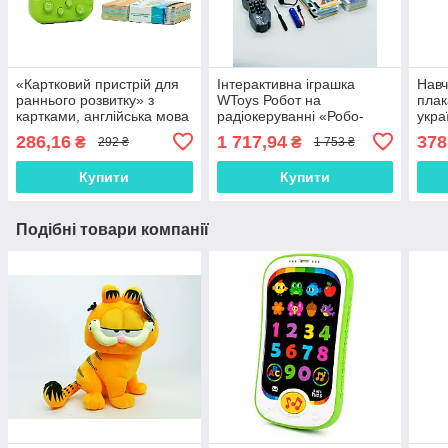
«Картковий пристрій для
Інтерактивна іграшка
Навч
раннього розвитку» з
WToys Робот на
плак
картками, англійська мова
радіокеруванні «Робо-
укра
PL-724-01
друг» з картками 89610
літе
286,16
1 717,94
378
₴
₴
292 ₴
1 753 ₴
та і
Купити
Купити
Подібні товари компанії