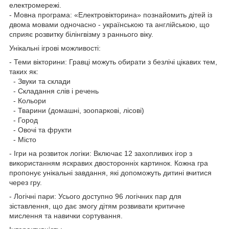
електромережі.
- Мовна програма: «Електровікторина» познайомить дітей із
двома мовами одночасно - українською та англійською, що
сприяє розвитку білінгвізму з раннього віку.
Унікальні ігрові можливості:
- Теми вікторини: Гравці можуть обирати з безлічі цікавих тем,
таких як:
- Звуки та склади
- Складання слів і речень
- Кольори
- Тварини (домашні, зоопаркові, лісові)
- Город
- Овочі та фрукти
- Місто
- Ігри на розвиток логіки: Включає 12 захопливих ігор з
використанням яскравих двосторонніх картинок. Кожна гра
пропонує унікальні завдання, які допоможуть дитині вчитися
через гру.
- Логічні пари: Усього доступно 96 логічних пар для
зіставлення, що дає змогу дітям розвивати критичне
мислення та навички сортування.