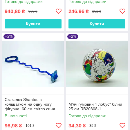
Готово до відправки
Готово до відправки
940,80
246,96
₴
₴
960 ₴
252 ₴
Купити
Купити
–2%
–2%
Скакалка Shantou з
коліщатком на одну ногу,
М'яч гумовий "Глобус" білий
фігурна, 60 см світло синя
25 см RB20308-1
SR19003-2
В наявності
Готово до відправки
98,98
34,30
₴
₴
101 ₴
35 ₴