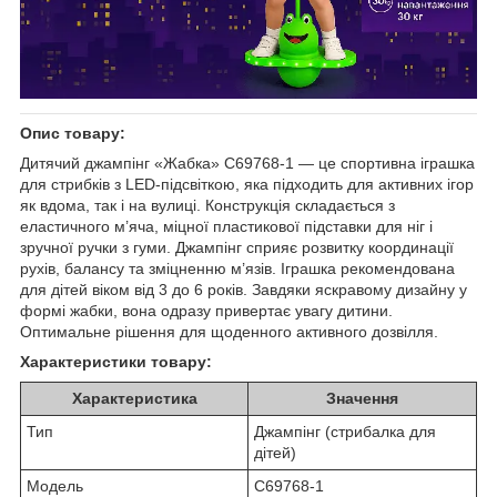
Опис товару:
Дитячий джампінг «Жабка» C69768-1 — це спортивна іграшка
для стрибків з LED-підсвіткою, яка підходить для активних ігор
як вдома, так і на вулиці. Конструкція складається з
еластичного м’яча, міцної пластикової підставки для ніг і
зручної ручки з гуми. Джампінг сприяє розвитку координації
рухів, балансу та зміцненню м’язів. Іграшка рекомендована
для дітей віком від 3 до 6 років. Завдяки яскравому дизайну у
формі жабки, вона одразу привертає увагу дитини.
Оптимальне рішення для щоденного активного дозвілля.
Характеристики товару:
Характеристика
Значення
Тип
Джампінг (стрибалка для
дітей)
Модель
C69768-1