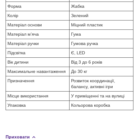
Форма
Жабка
Колір
Зелений
Матеріал основи
Міцний пластик
Матеріал м’яча
Гума
Матеріал ручки
Гумова ручка
Підсвітка
Є, LED
Вік дитини
Від 3 до 6 років
Максимальне навантаження
До 30 кг
Призначення
Розвиток координації,
балансу, активні ігри
Місце використання
У приміщенні та на вулиці
Упаковка
Кольорова коробка
Приховати