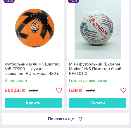
–2%
–2%
Футбольний м’яч ФК Шахтар
М'яч футбольний "Extreme
№5 FP090 — ручне
Motion" №5 Пакистан білий
зшивання, PU камера, 420 г,
FP2101-3
Пакистан
В наявності
Готово до відправки
560,56
539
₴
₴
572 ₴
550 ₴
Купити
Купити
Показати ще