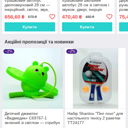
Іграшковий автобус
Іграшковий шкільний
Дере
двоповерховий 28 см —
автобус 28 см зі світлом і
ручк
інерційний, світло, звук,
звуком, двері, інерція
розв
динозаври, оранжевий
см, 
656,60
470,40
75,
₴
₴
670 ₴
480 ₴
від 3
Купити
Купити
Акційні пропозиції та новинки
–2%
–2%
Дитячий джампінг
Набір Shantou "Пінг понг" для
«Ведмедик» C69767-1
настільного тенісу 2 ракетки
зелений зі світлом — стрибун
TT24177
для активних ігор, до 30 кг