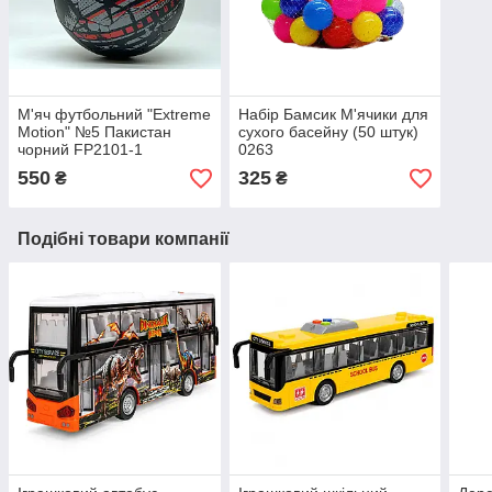
М'яч футбольний "Extreme
Набір Бамсик М'ячики для
Motion" №5 Пакистан
сухого басейну (50 штук)
чорний FP2101-1
0263
550
325
₴
₴
Подібні товари компанії