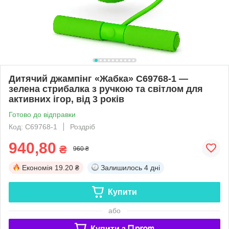
Дитячий джампінг «Жабка» C69768-1 —
зелена стрибалка з ручкою та світлом для
активних ігор, від 3 років
Готово до відправки
Код: C69768-1
Роздріб
940,80
₴
960 ₴
Економія
19.20 ₴
Залишилось
4 дні
Купити
або
Купити з