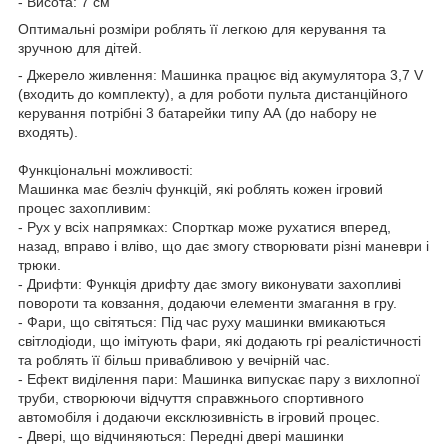
- Висота: 7 см
Оптимальні розміри роблять її легкою для керування та
зручною для дітей.
- Джерело живлення: Машинка працює від акумулятора 3,7 V
(входить до комплекту), а для роботи пульта дистанційного
керування потрібні 3 батарейки типу АА (до набору не
входять).
Функціональні можливості:
Машинка має безліч функцій, які роблять кожен ігровий
процес захопливим:
- Рух у всіх напрямках: Спорткар може рухатися вперед,
назад, вправо і вліво, що дає змогу створювати різні маневри і
трюки.
- Дрифти: Функція дрифту дає змогу виконувати захопливі
повороти та ковзання, додаючи елементи змагання в гру.
- Фари, що світяться: Під час руху машинки вмикаються
світлодіоди, що імітують фари, які додають грі реалістичності
та роблять її більш привабливою у вечірній час.
- Ефект виділення пари: Машинка випускає пару з вихлопної
труби, створюючи відчуття справжнього спортивного
автомобіля і додаючи ексклюзивність в ігровий процес.
- Двері, що відчиняються: Передні двері машинки