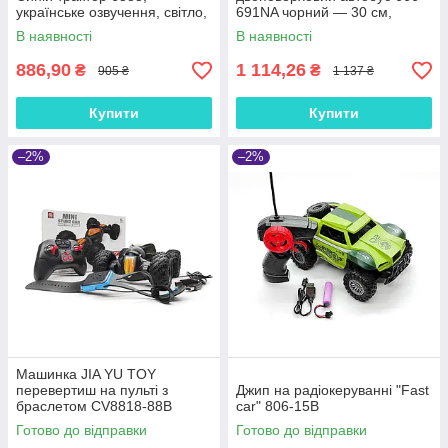
українське озвучення, світло,
691NA чорний — 30 см,
танцює, акумулятор, пульт ДК
світло фар, гумові колеса,
В наявності
В наявності
акумулятор, USB-зарядка
886,90
1 114,26
₴
₴
905 ₴
1 137 ₴
Купити
Купити
–2%
–2%
Машинка JIA YU TOY
перевертиш на пульті з
Джип на радіокеруванні "Fast
браслетом CV8818-88B
car" 806-15B
Готово до відправки
Готово до відправки