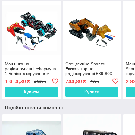
Машинка на
Спецтехніка Snantou
Маш
радіокеруванні «Формула
Екскаватор на
Shan
1 Болід» з керуванням
радіокеруванні 689-803
керу
рукою, (30 см) модель YJ-
339-
1 014,30
744,80
2 8
₴
₴
1 035 ₴
760 ₴
094-2
Купити
Купити
Подібні товари компанії