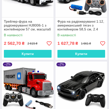
Трейлер-фура на
Фура на радіокеруванні 1:12,
радіокеруванні HJ8006-1 з
американський тягач з
контейнером 57 см, масштаб
контейнером 58,5 см, 2.4
1:12, світло, звук, акумулятор
GHz, світло, звук, акумулятор
В наявності
В наявності
3.7V, 2.4G
QH9006-1
2 562,70
1 627,78
₴
₴
2 615 ₴
1 661 ₴
Купити
Купити
–2%
–2%