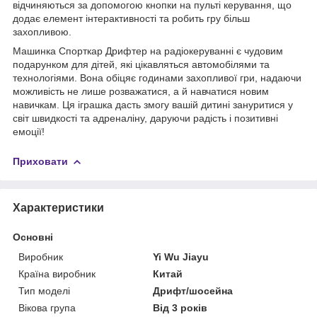
відчиняються за допомогою кнопки на пульті керування, що
додає елемент інтерактивності та робить гру більш
захопливою.
Машинка Спорткар Дрифтер на радіокеруванні є чудовим
подарунком для дітей, які цікавляться автомобілями та
технологіями. Вона обіцяє годинами захопливої гри, надаючи
можливість не лише розважатися, а й навчатися новим
навичкам. Ця іграшка дасть змогу вашій дитині зануритися у
світ швидкості та адреналіну, даруючи радість і позитивні
емоції!
Приховати
Характеристики
Основні
Виробник
Yi Wu Jiayu
Країна виробник
Китай
Тип моделі
Дрифт/шосейна
Вікова група
Від 3 років