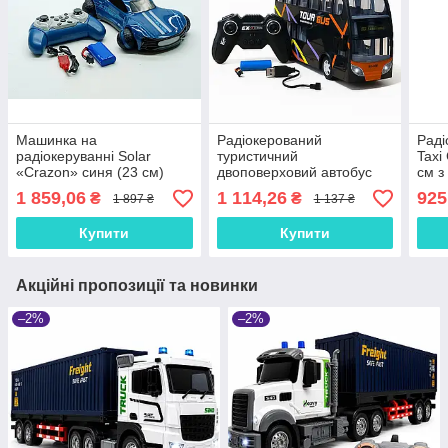
Машинка на
Радіокерований
Раді
радіокеруванні Solar
туристичний
Taxi
«Crazon» синя (23 см)
двоповерховий автобус
см з
333-YL24161-2
666-691NA чорний — 30
акум
1 859,06
1 114,26
925
₴
₴
1 897 ₴
1 137 ₴
см, світло фар, гумові
T90
колеса, акумулятор, USB-
Купити
Купити
зарядка
Акційні пропозиції та новинки
–2%
–2%