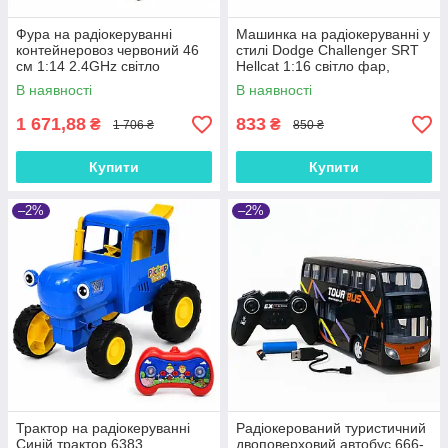
Фура на радіокеруванні
Машинка на радіокеруванні у
контейнеровоз червоний 46
стилі Dodge Challenger SRT
см 1:14 2.4GHz світло
Hellcat 1:16 світло фар,
акумулятор 99-60C
акумулятор, USB, гумові
В наявності
В наявності
колеса, чорна
1 671,88
833
₴
₴
1 706 ₴
850 ₴
Купити
Купити
–2%
–2%
Трактор на радіокеруванні
Радіокерований туристичний
Синій трактор 6383,
двоповерховий автобус 666-