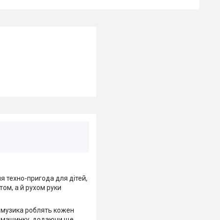
я техно-пригода для дітей,
том, а й рухом руки
і музика роблять кожен
є машинку, додаючи ще