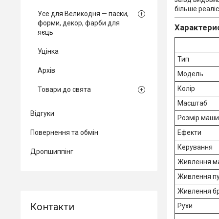
більше реаліс
Усе для Великодня — паски,
форми, декор, фарби для
Характери
яєць
Уцінка
Тип
Архів
Модель
Колір
Товари до свята
Масштаб
Відгуки
Розмір маши
Повернення та обмін
Ефекти
Керування
Дропшиппінг
Живлення м
Живлення п
Живлення б
Рухи