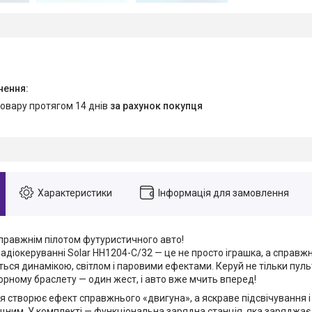
товару протягом 14 днів
за рахунок покупця
Характеристики
Інформація для замовлення
справжнім пілотом футуристичного авто!
діокеруванні Solar HH1204-C/32 — це не просто іграшка, а справжн
ься динамікою, світлом і паровими ефектами. Керуй не тільки пуль
орному браслету — один жест, і авто вже мчить вперед!
я створює ефект справжнього «двигуна», а яскраве підсвічування 
щним. У комплекті — функціональна зарядна станція, яка заряджа