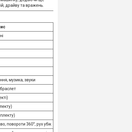
цій, драйву та вражень.
пис
ні
ння, музика, звуки
 браслет
кті)
лекту)
мплекту)
о, повороти 360°, рух убік