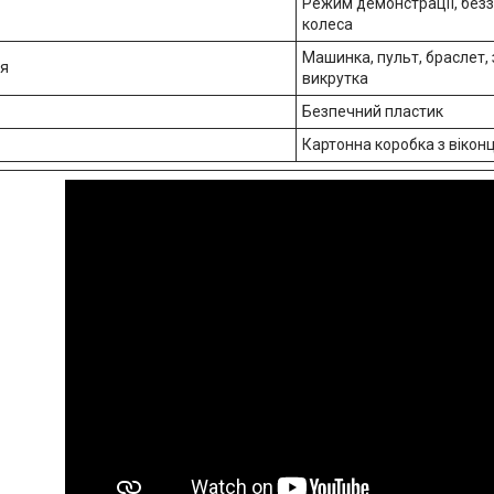
Режим демонстрації, безз
колеса
Машинка, пульт, браслет, 
ія
викрутка
Безпечний пластик
Картонна коробка з вікон