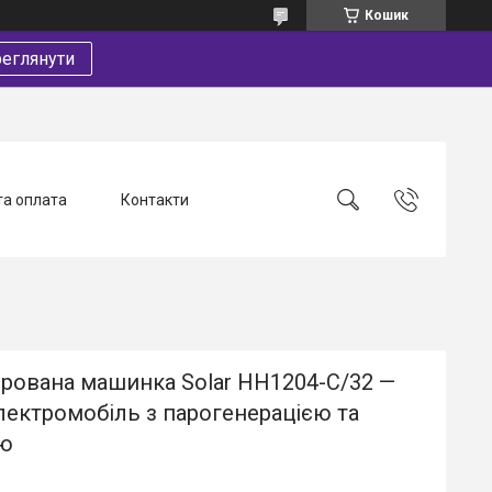
Кошик
еглянути
та оплата
Контакти
ерована машинка Solar HH1204-C/32 —
лектромобіль з парогенерацією та
ю