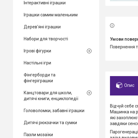
Інтерактивні іграшки
Іграшки самим маленьким
Дерев'яні іграшки
Набори для творчості
повернення 
Ігрові фігурки
Настільні ігри
Фінгерборди та
фінгеріграшки
Опис
Канцтовари для школи,
дитячі книги, енциклопедії
Відчуй себе 
Головоломки, забавні іграшки
Машинка на ра
які захоплюют
Дитячі рюкзачки та сумки
завдяки сенс
Парогенераці
Пазли мозаїки
заїзд видови