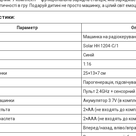
тичності в гру. Подаруй дитині не просто машинку, а цілий світ емо
стики:
Параметр
О
Машинка на радіокеруван
Solar HH 1204-C/1
Синій
1:16
нки
25×13×7 см
Парогенерація, підсвічува
Пульт 2.4GHz + сенсорний
ашинки
Акумулятор 3.7V (в компле
ульта
2×AA (не входять до комп
раслета
2×AAA (не входять до ко
Вперед/назад, вліво/вправ