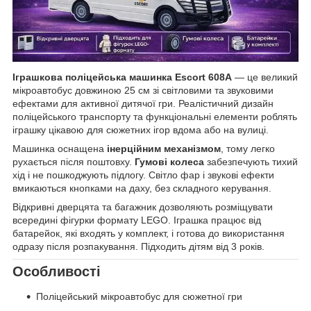
Іграшкова поліцейська машинка Escort 608A
— це великий
мікроавтобус довжиною 25 см зі світловими та звуковими
ефектами для активної дитячої гри. Реалістичний дизайн
поліцейського транспорту та функціональні елементи роблять
іграшку цікавою для сюжетних ігор вдома або на вулиці.
Машинка оснащена
інерційним механізмом
, тому легко
рухається після поштовху.
Гумові колеса
забезпечують тихий
хід і не пошкоджують підлогу. Світло фар і звукові ефекти
вмикаються кнопками на даху, без складного керування.
Відкривні дверцята та багажник дозволяють розміщувати
всередині фігурки формату LEGO. Іграшка працює від
батарейок, які входять у комплект, і готова до використання
одразу після розпакування. Підходить дітям від 3 років.
Особливості
Поліцейський мікроавтобус для сюжетної гри