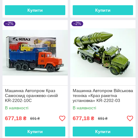
Купити
Купити
–2%
–2%
Машинка Автопром Краз
Машинка Автопром Військова
Самоскид оранжево-синій
техніка «Краз ракетна
KR-2202-10C
установка» KR-2202-03
В наявності
В наявності
677,18
677,18
₴
₴
691 ₴
691 ₴
Купити
Купити