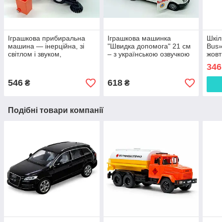
Іграшкова прибиральна
Іграшкова машинка
Шкіл
машина — інерційна, зі
"Швидка допомога" 21 см
Bus»
світлом і звуком,
– з українською озвучкою
жовт
помаранчева, 20 см
(Артикул 89091)
346
546
618
₴
₴
Подібні товари компанії