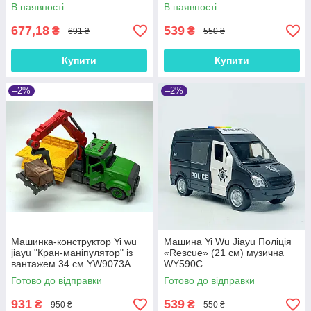
В наявності
В наявності
677,18
539
₴
₴
691 ₴
550 ₴
Купити
Купити
–2%
–2%
Машинка-конструктор Yi wu
Машина Yi Wu Jiayu Поліція
jiayu "Кран-маніпулятор" із
«Rescue» (21 см) музична
вантажем 34 см YW9073A
WY590C
Готово до відправки
Готово до відправки
931
539
₴
₴
950 ₴
550 ₴