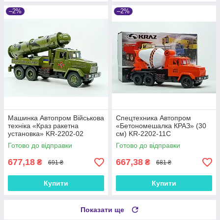
–2%
–2%
Машинка Автопром Військова
Спецтехника Автопром
техніка «Краз ракетна
«Бетономешалка КРАЗ» (30
установка» KR-2202-02
см) KR-2202-11C
Готово до відправки
Готово до відправки
677,18
667,38
₴
₴
691 ₴
681 ₴
Купити
Купити
Показати ще