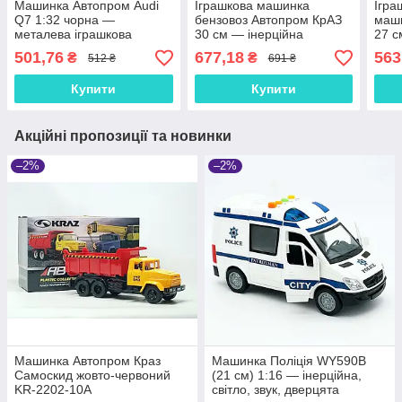
Машинка Автопром Audi
Іграшкова машинка
Ігра
Q7 1:32 чорна —
бензовоз Автопром КрАЗ
маши
металева іграшкова
30 см — інерційна
27 с
модель зі світлом, звуком
вантажівка зі світлом і
спец
501,76
677,18
563
₴
₴
512 ₴
691 ₴
та відкривними дверима,
звуком, відкриваються
звук
арт. 68310
двері, для дітей 3+
Купити
Купити
Акційні пропозиції та новинки
–2%
–2%
Машинка Автопром Краз
Машинка Поліція WY590B
Самоскид жовто-червоний
(21 см) 1:16 — інерційна,
KR-2202-10A
світло, звук, дверцята