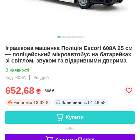
Іграшкова машинка Поліція Escort 608A 25 см
— поліцейський мікроавтобус на батарейках
зі світлом, звуком та відкривними дверима
В наявності
Код: 608A
Роздріб
652,68
₴
666 ₴
Економія
13.32 ₴
Залишилось
01:46:57
Купити
або
Купити з