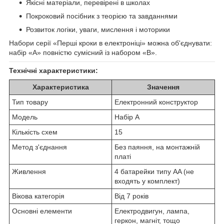
Якісні матеріали, перевірені в школах
Покроковий посібник з теорією та завданнями
Розвиток логіки, уваги, мислення і моторики
Набори серії «Перші кроки в електроніці» можна об'єднувати:
набір «А» повністю сумісний із набором «В».
Технічні характеристики:
Характеристика
Значення
Тип товару
Електронний конструктор
Модель
Набір А
Кількість схем
15
Метод з'єднання
Без паяння, на монтажній
платі
Живлення
4 батарейки типу AA (не
входять у комплект)
Вікова категорія
Від 7 років
Основні елементи
Електродвигун, лампа,
геркон, магніт, тощо