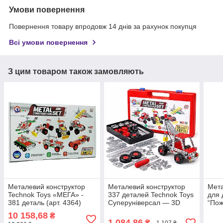
Умови повернення
Повернення товару впродовж 14 днів за рахунок покупця
Всі умови повернення
З цим товаром також замовляють
Металевий конструктор
Металевий конструктор
Мета
Technok Toys «МЕГА» -
337 деталей Technok Toys
для 
381 деталь (арт. 4364)
Суперуніверсал — 3D
“Пож
набір з інструментами, від
дета
10 158,68
₴
5 років, арт. 0939
1 084,86
₴
1 107 ₴