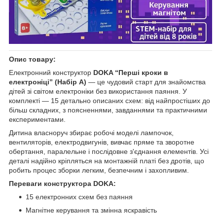
Опис товару:
Електронний конструктор
DOKA “Перші кроки в
електроніці” (Набір А)
— це чудовий старт для знайомства
дітей зі світом електроніки без використання паяння. У
комплекті — 15 детально описаних схем: від найпростіших до
більш складних, з поясненнями, завданнями та практичними
експериментами.
Дитина власноруч збирає робочі моделі лампочок,
вентиляторів, електродвигунів, вивчає пряме та зворотне
обертання, паралельне і послідовне з'єднання елементів. Усі
деталі надійно кріпляться на монтажній платі без дротів, що
робить процес зборки легким, безпечним і захопливим.
Переваги конструктора DOKA:
15 електронних схем без паяння
Магнітне керування та змінна яскравість