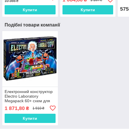
10 366 ₴
575
Купити
Купити
Подібні товари компанії
Електронний конструктор
Electro Laboratory
Megapack 60+ схем для
дітей 6+, набір юного
1 871,80
₴
1 910 ₴
електроніка
Купити