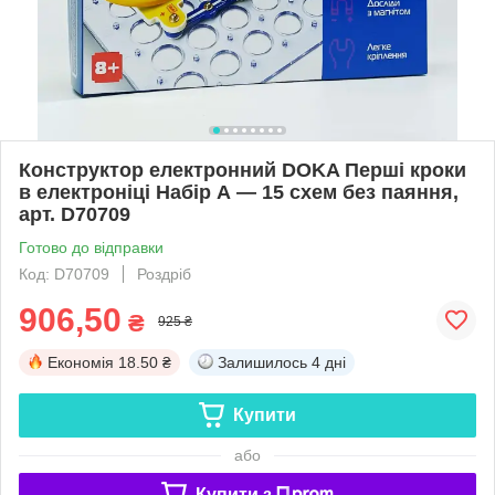
Конструктор електронний DOKA Перші кроки
в електроніці Набір А — 15 схем без паяння,
арт. D70709
Готово до відправки
Код: D70709
Роздріб
906,50
₴
925 ₴
Економія
18.50 ₴
Залишилось
4 дні
Купити
або
Купити з