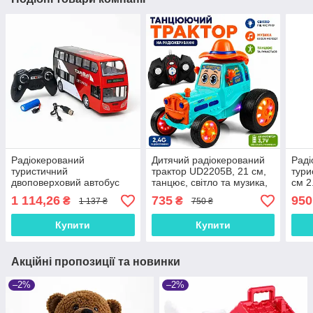
Радіокерований
Дитячий радіокерований
Раді
туристичний
трактор UD2205B, 21 см,
тури
двоповерховий автобус
танцює, світло та музика,
см 2
Tour Bus Red 30 см —
акумулятор
3.7V
1 114,26
735
950
₴
₴
1 137 ₴
750 ₴
червоний автобус з
Bus 
пультом 2.4 ГГц, арт. 666-
чер
Купити
Купити
691-1NA
Акційні пропозиції та новинки
–2%
–2%