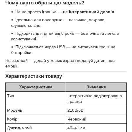
Чому варто обрати цю модель?
Це не просто іграшка — це
інтерактивний досвід
.
Ідеально для подарунка — незвично, яскраво,
функціонально.
Підходить для дітей від 6 років — безпечна та легка в
користуванні.
Підключається через USB — не витрачаєш гроші на
батарейки.
Не зволікай — додай у кошик зараз і подаруй дитині нові
емоції!
Характеристики товару
Характеристика
Значення
Тип
Інтерактивна радіокерована
іграшка
Модель
218B/6B
Колір
Червоний
Довжина змії
40–41 см