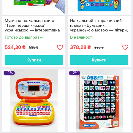
Музична навчальна книга
Навчальний інтерактивний
“Твоя перша книжка”
плакат «Букварик»
українською — інтерактивна
українською мовою — літери,
іграшка, арт. 52047
цифри, звуки, вірші та ігри
Готово до відправки
В наявності
для дітей 3+
524,30
378,28
₴
₴
535 ₴
386 ₴
Купити
Купити
–2%
–2%