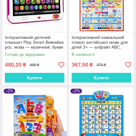
Інтерактивний дитячий
Інтерактивний навчальний
планшет Play Smart Вивчайка
плакат англійської мови для
рос. мова — музичний, букви
дітей 3+ — алфавіт ABC,
цифри звуки, 3+, рожевий
цифри, ігри, пісні, звуки
Готово до відправки
В наявності
(UA/EN)
480,20
367,50
₴
₴
490 ₴
375 ₴
Купити
Купити
–2%
–2%