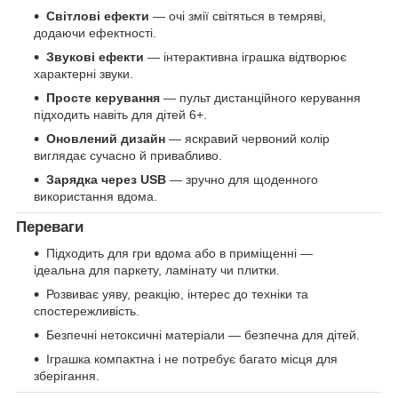
Світлові ефекти
— очі змії світяться в темряві,
додаючи ефектності.
Звукові ефекти
— інтерактивна іграшка відтворює
характерні звуки.
Просте керування
— пульт дистанційного керування
підходить навіть для дітей 6+.
Оновлений дизайн
— яскравий червоний колір
виглядає сучасно й привабливо.
Зарядка через USB
— зручно для щоденного
використання вдома.
Переваги
Підходить для гри вдома або в приміщенні —
ідеальна для паркету, ламінату чи плитки.
Розвиває уяву, реакцію, інтерес до техніки та
спостережливість.
Безпечні нетоксичні матеріали — безпечна для дітей.
Іграшка компактна і не потребує багато місця для
зберігання.