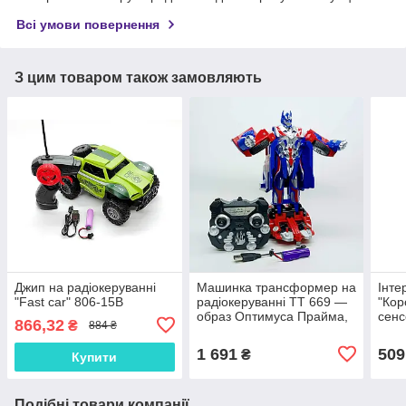
Всі умови повернення
З цим товаром також замовляють
Джип на радіокеруванні
Машинка трансформер на
Інте
"Fast car" 806-15B
радіокеруванні TT 669 —
"Кор
образ Оптимуса Прайма,
сенс
866,32
₴
884 ₴
підсвічування, звуки,
підс
гумові колеса, акумулятор
1 691
509
₴
Купити
3.7 V
Подібні товари компанії