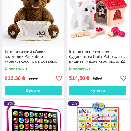
Інтерактивний м'який
Інтерактивне кошеня з
ведмедик Peekaboo
будиночком Baila Pet, ходить,
українською, гра в хованки,
пищить, махає хвостиком, 22
15 фраз, казка, рухомий, 25
см, аксесуари
В наявності
В наявності
см
916,30
514,50
₴
₴
935 ₴
525 ₴
Купити
Купити
–2%
–2%