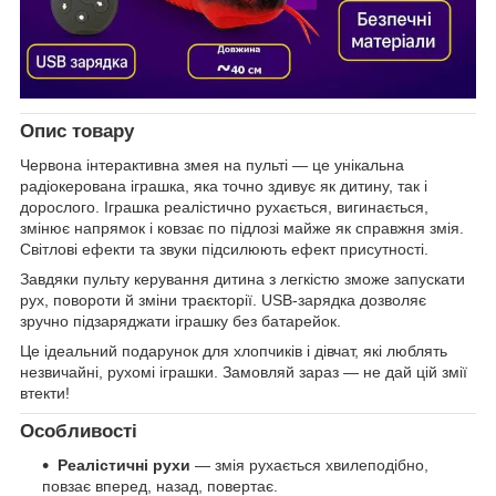
Опис товару
Червона інтерактивна змея на пульті — це унікальна
радіокерована іграшка, яка точно здивує як дитину, так і
дорослого. Іграшка реалістично рухається, вигинається,
змінює напрямок і ковзає по підлозі майже як справжня змія.
Світлові ефекти та звуки підсилюють ефект присутності.
Завдяки пульту керування дитина з легкістю зможе запускати
рух, повороти й зміни траєкторії. USB-зарядка дозволяє
зручно підзаряджати іграшку без батарейок.
Це ідеальний подарунок для хлопчиків і дівчат, які люблять
незвичайні, рухомі іграшки. Замовляй зараз — не дай цій змії
втекти!
Особливості
Реалістичні рухи
— змія рухається хвилеподібно,
повзає вперед, назад, повертає.