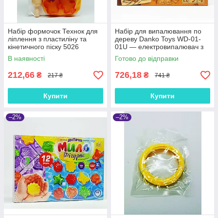
Набір формочок Технок для
Набір для випалювання по
ліплення з пластиліну та
дереву Danko Toys WD-01-
кінетичного піску 5026
01U — електровипалювач з
насадками і заготовками
В наявності
Готово до відправки
212,66
726,18
₴
₴
217 ₴
741 ₴
Купити
Купити
–2%
–2%