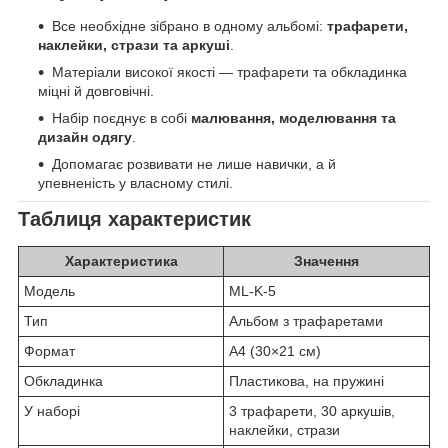
Все необхідне зібрано в одному альбомі:
трафарети,
наклейки, стрази та аркуші
.
Матеріали високої якості — трафарети та обкладинка
міцні й довговічні.
Набір поєднує в собі
малювання, моделювання та
дизайн одягу
.
Допомагає розвивати не лише навички, а й
упевненість у власному стилі.
Таблиця характеристик
Характеристика
Значення
Модель
ML-K-5
Тип
Альбом з трафаретами
Формат
A4 (30×21 см)
Обкладинка
Пластикова, на пружині
У наборі
3 трафарети, 30 аркушів,
наклейки, стрази