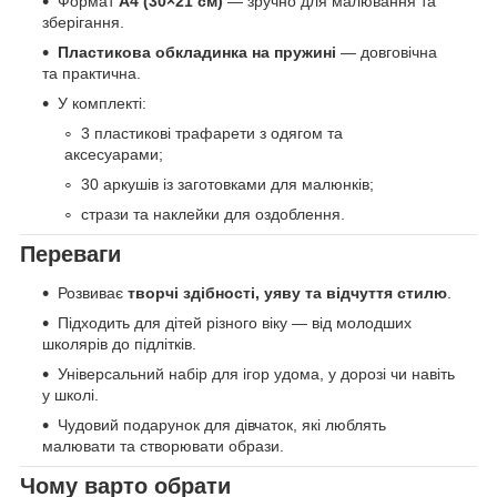
Формат
A4 (30×21 см)
— зручно для малювання та
зберігання.
Пластикова обкладинка на пружині
— довговічна
та практична.
У комплекті:
3 пластикові трафарети з одягом та
аксесуарами;
30 аркушів із заготовками для малюнків;
стрази та наклейки для оздоблення.
Переваги
Розвиває
творчі здібності, уяву та відчуття стилю
.
Підходить для дітей різного віку — від молодших
школярів до підлітків.
Універсальний набір для ігор удома, у дорозі чи навіть
у школі.
Чудовий подарунок для дівчаток, які люблять
малювати та створювати образи.
Чому варто обрати