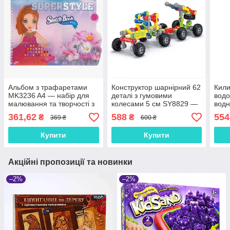
Альбом з трафаретами
Конструктор шарнірний 62
Кил
MK3236 A4 — набір для
деталі з гумовими
водо
малювання та творчості з
колесами 5 см SY8829 —
водн
наклейками
рухомий інженерний набір
траф
361,62
588
554
₴
₴
369 ₴
600 ₴
для дітей 3+, пластик
вали
1820
Купити
Купити
Акційні пропозиції та новинки
–2%
–2%