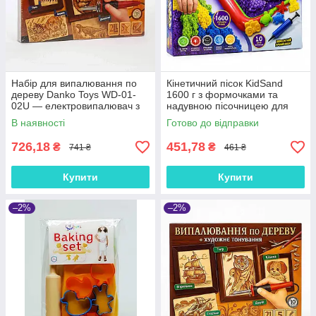
Набір для випалювання по
Кінетичний пісок KidSand
дереву Danko Toys WD-01-
1600 г з формочками та
02U — електровипалювач з
надувною пісочницею для
насадками
дітей Danko Toys KS-02-01
В наявності
Готово до відправки
726,18
451,78
₴
₴
741 ₴
461 ₴
Купити
Купити
–2%
–2%