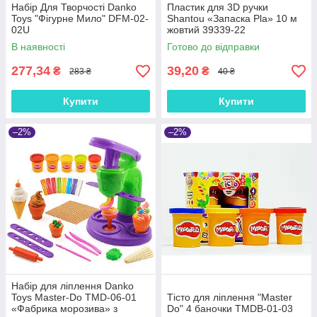
Набір Для Творчості Danko
Пластик для 3D ручки
Toys "Фігурне Мило" DFM-02-
Shantou «Запаска Pla» 10 м
02U
жовтий 39339-22
В наявності
Готово до відправки
277,34
39,20
₴
₴
283 ₴
40 ₴
Купити
Купити
–2%
–2%
Набір для ліплення Danko
Toys Master-Do TMD-06-01
Тісто для ліплення "Master
«Фабрика морозива» з
Do" 4 баночки TMDB-01-03