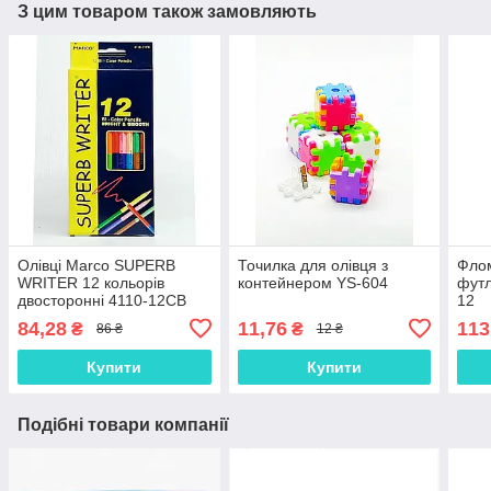
З цим товаром також замовляють
Олівці Marco SUPERB
Точилка для олівця з
Флом
WRITER 12 кольорів
контейнером YS-604
футл
двосторонні 4110-12CB
12
84,28
11,76
113
₴
₴
86 ₴
12 ₴
Купити
Купити
Подібні товари компанії