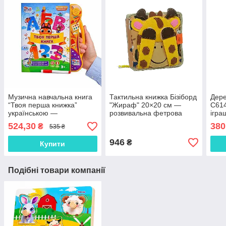
Музична навчальна книга
Тактильна книжка Бізіборд
Дере
“Твоя перша книжка”
"Жираф" 20×20 см —
C614
українською —
розвивальна фетрова
ігра
інтерактивна іграшка, арт.
іграшка з елементами для
навч
524,30
380
₴
535 ₴
52047
моторики, арт.
циф
C64654/432-24
946
₴
Купити
Подібні товари компанії