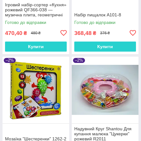
Ігровий набір-сортер «Кухня»
рожевий QF366-038 —
музична плита, геометричні
Набір пищалок А101-8
фігури, розвивальна іграшка
Готово до відправки
Готово до відправки
для дітей від 18 місяців
470,40
368,48
₴
₴
480 ₴
376 ₴
Купити
Купити
–2%
–2%
Надувний Круг Shantou Для
купання малюка "Цукерки"
Мозаїка "Шестеренки" 1262-2
рожевий R2011