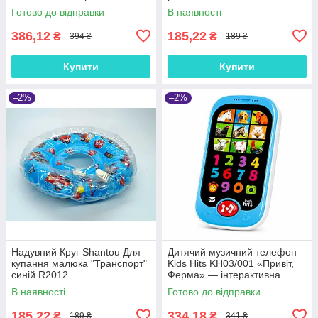
Готово до відправки
В наявності
386,12
185,22
₴
₴
394 ₴
189 ₴
Купити
Купити
–2%
–2%
Надувний Круг Shantou Для
Дитячий музичний телефон
купання малюка "Транспорт"
Kids Hits KH03/001 «Привіт,
синій R2012
Ферма» — інтерактивна
розвиваюча іграшка
В наявності
Готово до відправки
185,22
334,18
₴
₴
189 ₴
341 ₴