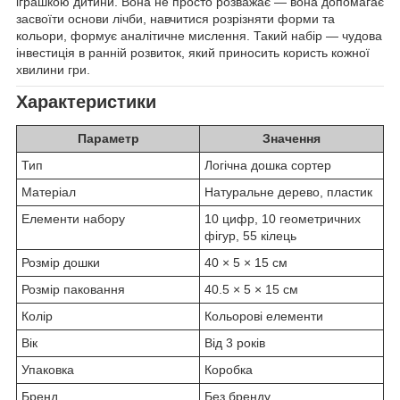
іграшкою дитини. Вона не просто розважає — вона допомагає
засвоїти основи лічби, навчитися розрізняти форми та
кольори, формує аналітичне мислення. Такий набір — чудова
інвестиція в ранній розвиток, який приносить користь кожної
хвилини гри.
Характеристики
Параметр
Значення
Тип
Логічна дошка сортер
Матеріал
Натуральне дерево, пластик
Елементи набору
10 цифр, 10 геометричних
фігур, 55 кілець
Розмір дошки
40 × 5 × 15 см
Розмір паковання
40.5 × 5 × 15 см
Колір
Кольорові елементи
Вік
Від 3 років
Упаковка
Коробка
Бренд
Без бренду