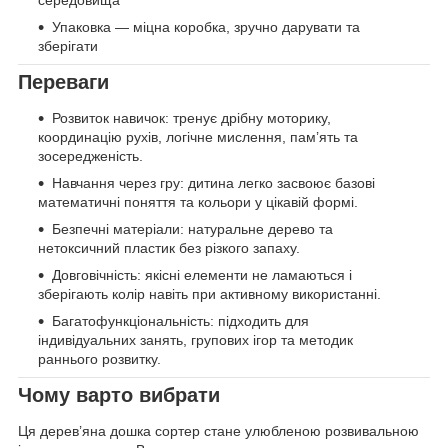
середовища
Упаковка — міцна коробка, зручно дарувати та
зберігати
Переваги
Розвиток навичок: тренує дрібну моторику,
координацію рухів, логічне мислення, пам’ять та
зосередженість.
Навчання через гру: дитина легко засвоює базові
математичні поняття та кольори у цікавій формі.
Безпечні матеріали: натуральне дерево та
нетоксичний пластик без різкого запаху.
Довговічність: якісні елементи не ламаються і
зберігають колір навіть при активному використанні.
Багатофункціональність: підходить для
індивідуальних занять, групових ігор та методик
раннього розвитку.
Чому варто вибрати
Ця дерев’яна дошка сортер стане улюбленою розвивальною