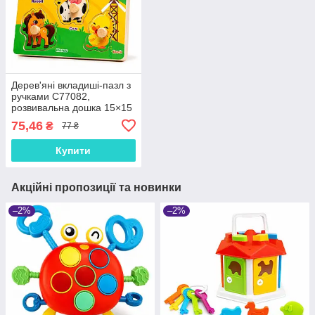
Дерев'яні вкладиші-пазл з
ручками C77082,
розвивальна дошка 15×15
см, логічна гра для дітей
75,46
₴
77 ₴
від 3 років
Купити
Акційні пропозиції та новинки
–2%
–2%