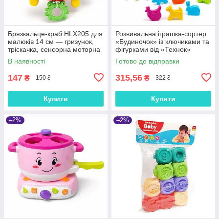
Брязкальце-краб HLX205 для
Розвивальна іграшка-сортер
малюків 14 см — гризунок,
«Будиночок» із ключиками та
тріскачка, сенсорна моторна
фігурками від «Технок»
логічна іграшка
«Розумний малюк» — 6
В наявності
Готово до відправки
дверцят, тварини, 18 см
147
315,56
₴
₴
150 ₴
322 ₴
Купити
Купити
–2%
–2%