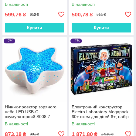
басейну та моря, до 40 кг
В наявності
В наявності
599,76
500,78
₴
₴
612 ₴
511 ₴
Купити
Купити
–2%
–2%
Нічник-проектор зоряного
Електронний конструктор
неба LED USB-C
Electro Laboratory Megapack
акумуляторний S008 7
60+ схем для дітей 6+, набір
кольорів
юного електроніка
В наявності
В наявності
873,18
1 871,80
₴
₴
891 ₴
1 910 ₴