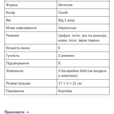
Форма
Метелик
Колір
Синій
Вік
Від 1 року
Мова озвучування
Українська
Режими
Цифри, ноти, гра на реакцію,
казки, пісні, звуки тварин
Кількість казок
6
Гучність
2 режими
Підсвічування
Є
Живлення
3 батарейки AAA (не входять
у комплект)
Розмір іграшки
17 × 3 × 11 см
Паковання
Коробка
Приховати