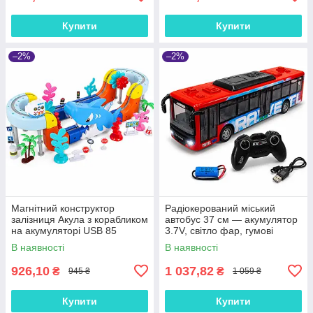
Купити
Купити
–2%
–2%
Магнітний конструктор
Радіокерований міський
залізниця Акула з корабликом
автобус 37 см — акумулятор
на акумуляторі USB 85
3.7V, світло фар, гумові
деталей
шини, арт. 666-695ZA
В наявності
В наявності
926,10
1 037,82
₴
₴
945 ₴
1 059 ₴
Купити
Купити