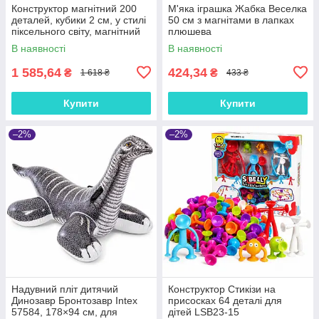
Конструктор магнітний 200
М'яка іграшка Жабка Веселка
деталей, кубики 2 см, у стилі
50 см з магнітами в лапках
піксельного світу, магнітний
плюшева
набір для дітей 3+, CFK26
В наявності
В наявності
1 585,64
424,34
₴
₴
1 618 ₴
433 ₴
Купити
Купити
–2%
–2%
Надувний пліт дитячий
Конструктор Стикізи на
Динозавр Бронтозавр Intex
присосках 64 деталі для
57584, 178×94 см, для
дітей LSB23-15