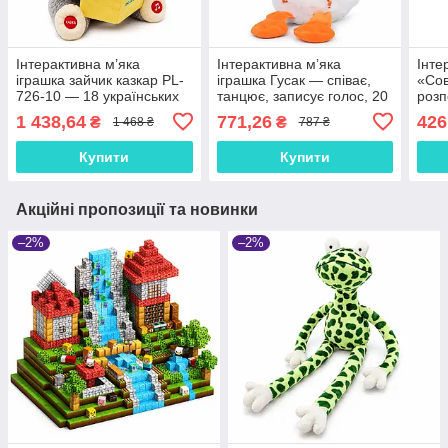
Інтерактивна м’яка
Інтерактивна м’яка
Інте
іграшка зайчик казкар PL-
іграшка Гусак — співає,
«Сов
726-10 — 18 українських
танцює, записує голос, 20
розп
казок, рухає губами та
пісень і 12 казок
пісн
1 438,64
771,26
426
₴
₴
1 468 ₴
787 ₴
головою
українською, 23 см
синя
Купити
Купити
Акційні пропозиції та новинки
–2%
–2%