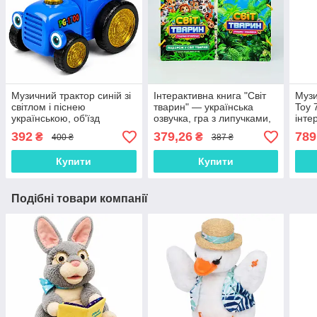
Музичний трактор синій зі
Інтерактивна книга "Світ
Музи
світлом і піснею
тварин" — українська
Toy
українською, об'їзд
озвучка, гра з липучками,
інте
перешкод, інтерактивна
дошка для малювання,
жук,
392
379,26
789
₴
₴
400 ₴
387 ₴
іграшка 16 см TA1701
70456
коль
см
Купити
Купити
Подібні товари компанії