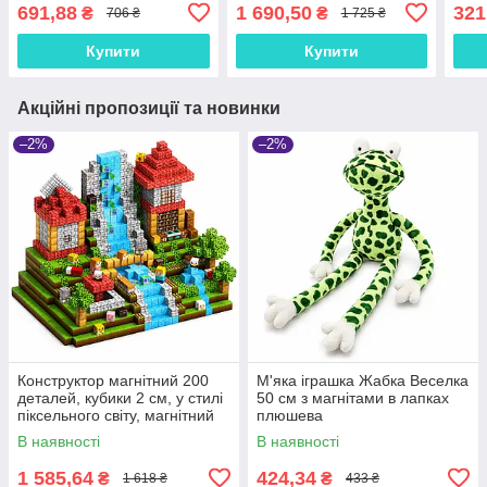
юрського періоду з
691,88
1 690,50
321
₴
₴
706 ₴
1 725 ₴
транспортом, фігурками
та динозаврами
Купити
Купити
Акційні пропозиції та новинки
–2%
–2%
Конструктор магнітний 200
М'яка іграшка Жабка Веселка
деталей, кубики 2 см, у стилі
50 см з магнітами в лапках
піксельного світу, магнітний
плюшева
набір для дітей 3+, CFK26
В наявності
В наявності
1 585,64
424,34
₴
₴
1 618 ₴
433 ₴