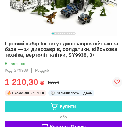
Ігровий набір Інститут динозаврів військова
база — 14 динозаврів, солдатики, військова
техніка, вертоліт, клітки, SY9938, 3+
В наявності
Код: SY9938
Роздріб
1 210,30
₴
1 235 ₴
Економія
24.70 ₴
Залишилось
1 день
Купити
або
Купити з