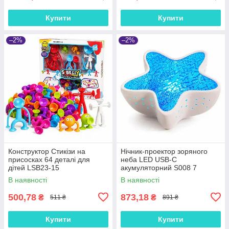
Купити
Купити
–2%
–2%
Конструктор Стикізи на
Нічник-проектор зоряного
присосках 64 деталі для
неба LED USB-C
дітей LSB23-15
акумуляторний S008 7
кольорів
В наявності
В наявності
500,78
873,18
₴
₴
511 ₴
891 ₴
Купити
Купити