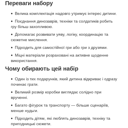
Переваги набору
Велика комплектація надовго утримує інтерес дитини.
Поєднання динозаврів, техніки та солдатиків робить
гру більш захопливою.
Допомагає розвивати уяву, логіку, координацію та
сюжетне мислення.
Підходить для самостійної гри або гри з друзями.
Міцні матеріали розраховані на активне щоденне
використання.
Чому обирають цей набір
Один із тих подарунків, який дитина відкриває і одразу
починає грати.
Великий розмір коробки виглядає солідно при
врученні.
Багато фігурок та транспорту — більше сценаріїв,
менше нудьги.
Підходить дітям, які люблять динозаврів, техніку та
пригодницькі сюжети.