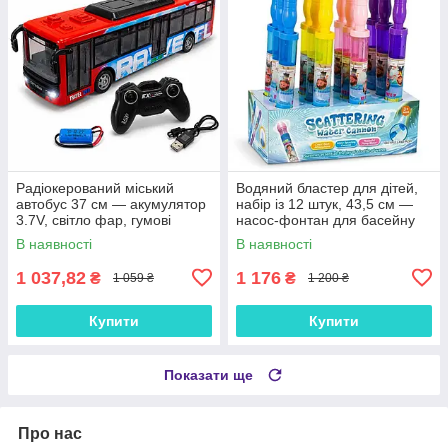
Радіокерований міський
Водяний бластер для дітей,
автобус 37 см — акумулятор
набір із 12 штук, 43,5 см —
3.7V, світло фар, гумові
насос-фонтан для басейну
шини, арт. 666-695ZA
та пляжу, хіт TikTok
В наявності
В наявності
1 037,82
1 176
₴
₴
1 059 ₴
1 200 ₴
Купити
Купити
Показати ще
Про нас