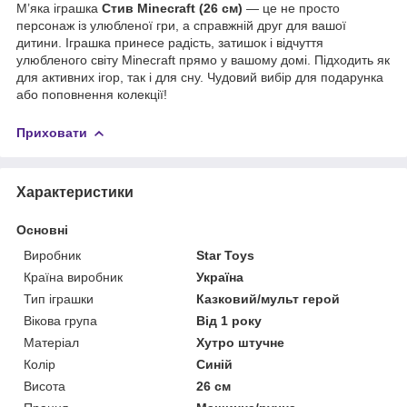
М’яка іграшка
Стив Minecraft (26 см)
— це не просто
персонаж із улюбленої гри, а справжній друг для вашої
дитини. Іграшка принесе радість, затишок і відчуття
улюбленого світу Minecraft прямо у вашому домі. Підходить як
для активних ігор, так і для сну. Чудовий вибір для подарунка
або поповнення колекції!
Приховати
Характеристики
Основні
Виробник
Star Toys
Країна виробник
Україна
Тип іграшки
Казковий/мульт герой
Вікова група
Від 1 року
Матеріал
Хутро штучне
Колір
Синій
Висота
26 см