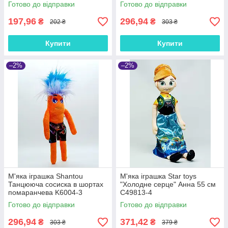
Готово до відправки
Готово до відправки
197,96
296,94
₴
₴
202 ₴
303 ₴
Купити
Купити
–2%
–2%
М'яка іграшка Shantou
М'яка іграшка Star toys
Танцююча сосиска в шортах
"Холодне серце" Анна 55 см
помаранчева K6004-3
C49813-4
Готово до відправки
Готово до відправки
296,94
371,42
₴
₴
303 ₴
379 ₴