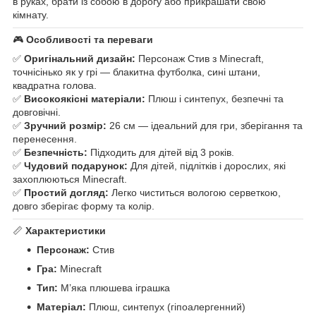
в руках, брати із собою в дорогу або прикрашати свою
кімнату.
🎮
Особливості та переваги
✅
Оригінальний дизайн:
Персонаж Стив з Minecraft,
точнісінько як у грі — блакитна футболка, сині штани,
квадратна голова.
✅
Високоякісні матеріали:
Плюш і синтепух, безпечні та
довговічні.
✅
Зручний розмір:
26 см — ідеальний для гри, зберігання та
перенесення.
✅
Безпечність:
Підходить для дітей від 3 років.
✅
Чудовий подарунок:
Для дітей, підлітків і дорослих, які
захоплюються Minecraft.
✅
Простий догляд:
Легко чиститься вологою серветкою,
довго зберігає форму та колір.
📏
Характеристики
Персонаж:
Стив
Гра:
Minecraft
Тип:
М’яка плюшева іграшка
Матеріал:
Плюш, синтепух (гіпоалергенний)