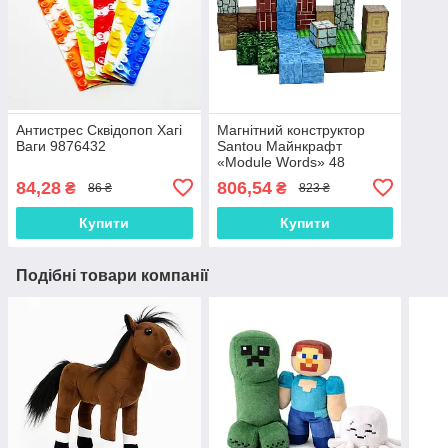
Антистрес Сквідопоп Хагі
Магнітний конструктор
Ваги 9876432
Santou Майнкрафт
«Module Words» 48
деталей A06-03-35-02
84,28
806,54
₴
₴
86 ₴
823 ₴
Купити
Купити
Подібні товари компанії