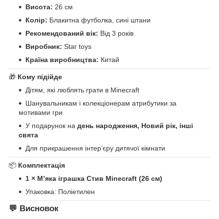
Висота:
26 см
Колір:
Блакитна футболка, сині штани
Рекомендований вік:
Від 3 років
Виробник:
Star toys
Країна виробництва:
Китай
🎁
Кому підійде
Дітям, які люблять грати в Minecraft
Шанувальникам і колекціонерам атрибутики за
мотивами гри
У подарунок на
день народження, Новий рік, інші
свята
Для прикрашення інтер’єру дитячої кімнати
📦
Комплектація
1 × М’яка іграшка Стив Minecraft (26 см)
Упаковка: Поліетилен
💬
Висновок