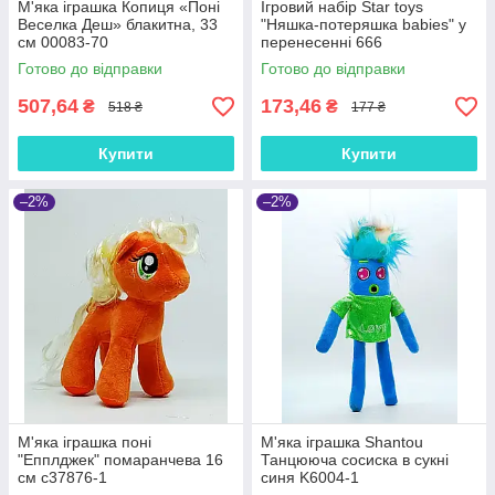
М'яка іграшка Копиця «Поні
Ігровий набір Star toys
Веселка Деш» блакитна, 33
"Няшка-потеряшка babies" у
см 00083-70
перенесенні 666
Готово до відправки
Готово до відправки
507,64
173,46
₴
₴
518 ₴
177 ₴
Купити
Купити
–2%
–2%
М'яка іграшка поні
М'яка іграшка Shantou
"Епплджек" помаранчева 16
Танцююча сосиска в сукні
см с37876-1
синя K6004-1