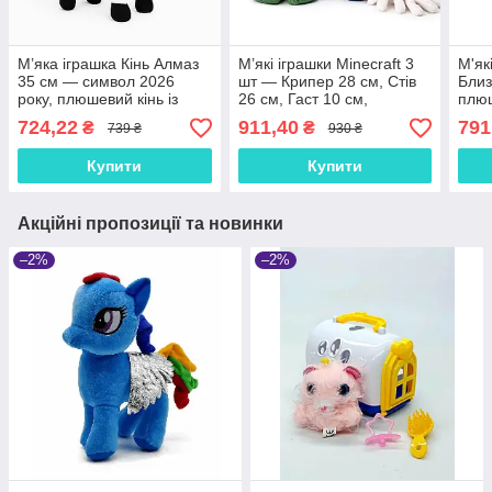
М’яка іграшка Кінь Алмаз
М’які іграшки Minecraft 3
М'як
35 см — символ 2026
шт — Крипер 28 см, Стів
Близ
року, плюшевий кінь із
26 см, Гаст 10 см,
плюш
чорним гривою та
плюшевий набір
муль
724,22
911,40
791
₴
₴
739 ₴
930 ₴
хвостом, арт. 00081-9
персонажів гри
Майнкрафт для дітей
Купити
Купити
Акційні пропозиції та новинки
–2%
–2%