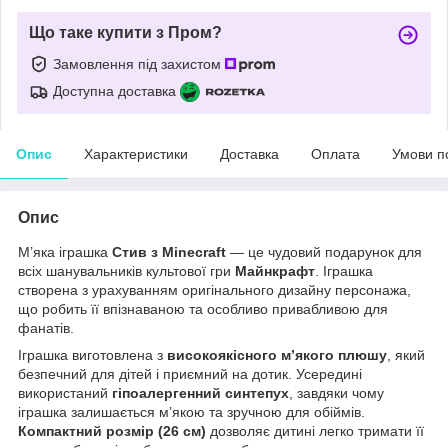
Що таке купити з Пром?
Замовлення під захистом
Доступна доставка
Опис
Характеристики
Доставка
Оплата
Умови п
Опис
М’яка іграшка
Стив з Minecraft
— це чудовий подарунок для
всіх шанувальників культової гри
Майнкрафт
. Іграшка
створена з урахуванням оригінального дизайну персонажа,
що робить її впізнаваною та особливо привабливою для
фанатів.
Іграшка виготовлена з
високоякісного м’якого плюшу
, який
безпечний для дітей і приємний на дотик. Усередині
використаний
гіпоалергенний синтепух
, завдяки чому
іграшка залишається м’якою та зручною для обіймів.
Компактний розмір (26 см)
дозволяє дитині легко тримати її