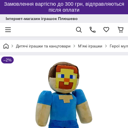
Замовлення вартістю до 300 грн, відправляються
після оплати
Інтернет-магазин іграшок Плюшево
Дитячі іграшки та канцтовари
М'які іграшки
Герої мул
–2%