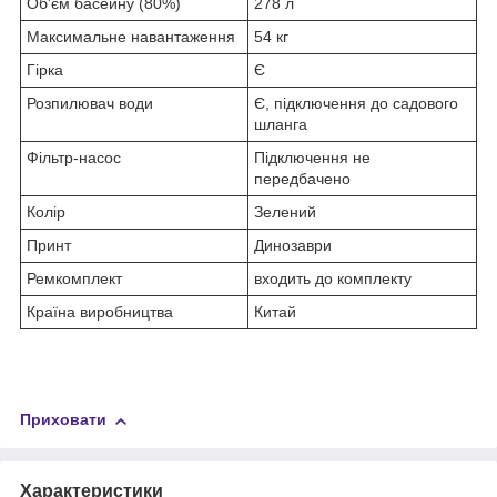
Об'єм басейну (80%)
278 л
Максимальне навантаження
54 кг
Гірка
Є
Розпилювач води
Є, підключення до садового
шланга
Фільтр-насос
Підключення не
передбачено
Колір
Зелений
Принт
Динозаври
Ремкомплект
входить до комплекту
Країна виробництва
Китай
Приховати
Характеристики