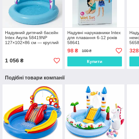
Надувний дитячий басейн
Надувні нарукавники Intex
Наду
Intex Акула 58419NP
для плавання 6-12 років
немо
127×102×86 см — круглий
58641
5658
з навісом і надувним дном
плав
98
328
₴
100 ₴
трус
1 056
₴
Купити
Подібні товари компанії