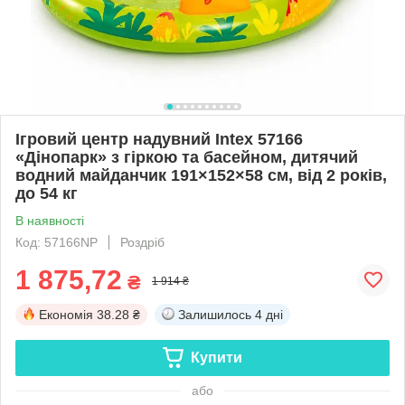
Ігровий центр надувний Intex 57166
«Дінопарк» з гіркою та басейном, дитячий
водний майданчик 191×152×58 см, від 2 років,
до 54 кг
В наявності
Код: 57166NP
Роздріб
1 875,72
₴
1 914 ₴
Економія
38.28 ₴
Залишилось
4 дні
Купити
або