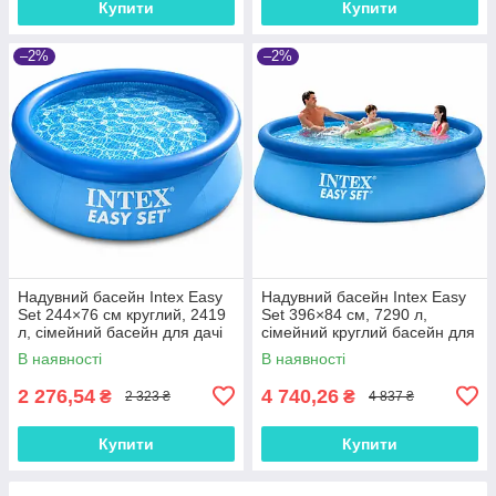
Купити
Купити
–2%
–2%
Надувний басейн Intex Easy
Надувний басейн Intex Easy
Set 244×76 см круглий, 2419
Set 396×84 см, 7290 л,
л, сімейний басейн для дачі
сімейний круглий басейн для
та двору
дачі та двору
В наявності
В наявності
2 276,54
4 740,26
₴
₴
2 323 ₴
4 837 ₴
Купити
Купити