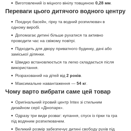
Виготовлений із міцного вінілу товщиною
0,28 мм
.
Переваги цього дитячого водного центру
Поєднує басейн, гірку та водний розпилювач в
одному виробі.
Допомагає дитині більше рухатися та активно
проводити час на свіжому повітрі.
Підходить для двору приватного будинку, дачі або
заміської ділянки.
Швидко встановлюється та легко складається після
використання.
Розрахований на дітей від
2 років
.
Максимальне навантаження —
54 кг
.
Чому варто вибрати саме цей товар
Оригінальний ігровий центр Intex зі стильним
дизайном серії «Дінопарк».
Одразу три види розваг: купання, спуск із гірки та гра
під водяним розпилювачем.
Великий розмір забезпечує дитині свободу рухів під