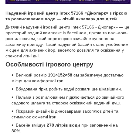
Надувний ігровий центр Intex 57166 «Дінопарк» з гіркою
та розпилювачем води — літній аквапарк для дітей
Дитячий надувний ігровий центр Intex 57166 «Дінопарк» — це
просторий водний комплекс із басейном, гіркою та пальмою-
розпилювачем, який перетворює звичайне купання на
захопливу пригоду. Такий надувний басейн стане улюбленим
місцем для активних ігор, веселого дозвілля та освіження у
спекотні літні дні.
Особливості ігрового центру
Великий розмір
191×152×58 см
забезпечує достатньо
місця для комфортної гри.
Вбудована гірка робить водні розваги ще цікавішими.
Пальма з розпилювачем підключається до звичайного
садового шланга та створює освіжаючий водяний душ.
Яскравий дизайн із динозаврами захоплює дітей та
стимулює сюжетні ігри.
Басейн вміщує
278 літрів води
при заповненні на
80%.