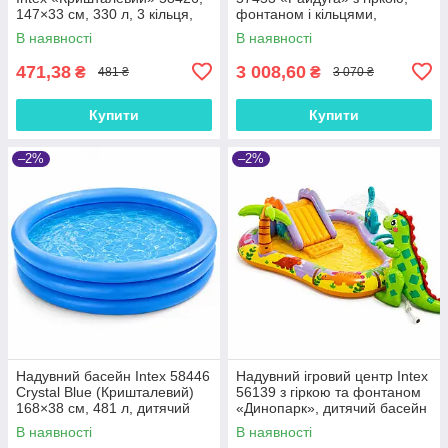
147×33 см, 330 л, 3 кільця,
фонтаном і кільцями,
від 2 років, круглий, синій
дитячий басейн 297×193×135
В наявності
В наявності
см, 2+
471,38
3 008,60
₴
₴
481 ₴
3 070 ₴
Купити
Купити
–2%
–2%
Надувний басейн Intex 58446
Надувний ігровий центр Intex
Crystal Blue (Кришталевий)
56139 з гіркою та фонтаном
168×38 см, 481 л, дитячий
«Динопарк», дитячий басейн
круглий, 3 кільця, від 3 років
201×157×69 см, 160 л, від 2
В наявності
В наявності
років