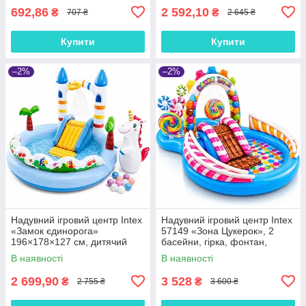
692,86
2 592,10
₴
₴
707 ₴
2 645 ₴
Купити
Купити
–2%
–2%
Надувний ігровий центр Intex
Надувний ігровий центр Intex
«Замок єдинорога»
57149 «Зона Цукерок», 2
196×178×127 см, дитячий
басейни, гірка, фонтан,
басейн з гіркою та фонтаном,
259×191×130 см, 6 м'ячів
В наявності
В наявності
234 л, до 54 кг, від 2 років
2 699,90
3 528
₴
₴
2 755 ₴
3 600 ₴