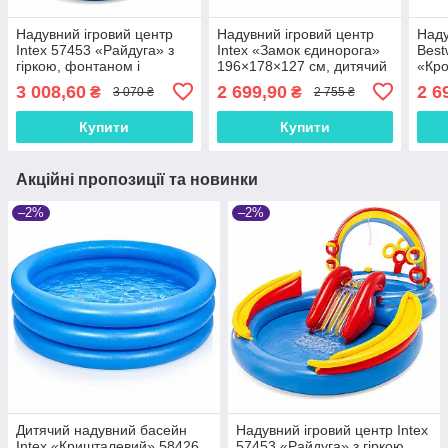
Надувний ігровий центр
Надувний ігровий центр
Наду
Intex 57453 «Райдуга» з
Intex «Замок єдинорога»
Best
гіркою, фонтаном і
196×178×127 см, дитячий
«Кро
кільцями, дитячий басейн
басейн з гіркою та
басе
3 008,60
2 699,90
2 6
₴
₴
3 070 ₴
2 755 ₴
297×193×135 см, 2+
фонтаном, 234 л, до 54 кг,
224×
від 2 років
від 2
Купити
Купити
Акційні пропозиції та новинки
–2%
–2%
Дитячий надувний басейн
Надувний ігровий центр Intex
Intex «Кришталевий» 58426,
57453 «Райдуга» з гіркою,