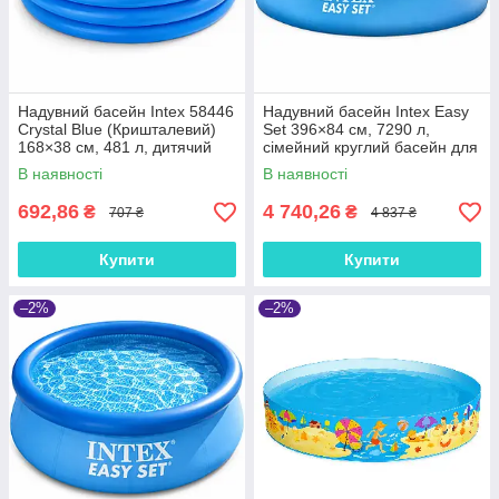
Надувний басейн Intex 58446
Надувний басейн Intex Easy
Crystal Blue (Кришталевий)
Set 396×84 см, 7290 л,
168×38 см, 481 л, дитячий
сімейний круглий басейн для
круглий, 3 кільця, від 3 років
дачі та двору
В наявності
В наявності
692,86
4 740,26
₴
₴
707 ₴
4 837 ₴
Купити
Купити
–2%
–2%