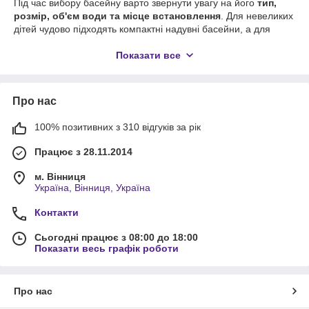
Під час вибору басейну варто звернути увагу на його
тип,
розмір, об'єм води та місце встановлення
. Для невеликих
дітей чудово підходять компактні надувні басейни, а для
сімейного відпочинку — просторі моделі Easy Set або
каркасні басейни.
Показати все
У нашому асортименті представлені басейни різних діаметрів
і висоти, тому легко підібрати модель для:
Про нас
дітей;
підлітків;
100% позитивних з 310 відгуків за рік
дорослих;
Працює з 28.11.2014
всієї родини.
м. Вінниця
Також рекомендуємо звернути увагу на супутні товари:
Україна, Вінниця, Україна
насоси;
Контакти
картриджі для фільтрів;
тенти;
Сьогодні працює з 08:00 до 18:00
Показати весь графік роботи
підстилки;
сходи;
Про нас
засоби для очищення води;