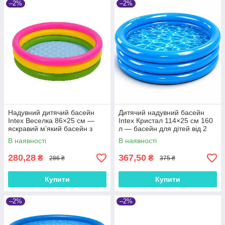
–2%
–2%
Надувний дитячий басейн
Дитячий надувний басейн
Intex Веселка 86×25 см —
Intex Кристал 114×25 см 160
яскравий м’який басейн з
л — басейн для дітей від 2
надувним дном, арт.
років, арт. 59416NP
В наявності
В наявності
58924NP
280,28
367,50
₴
₴
286 ₴
375 ₴
Купити
Купити
–2%
–2%