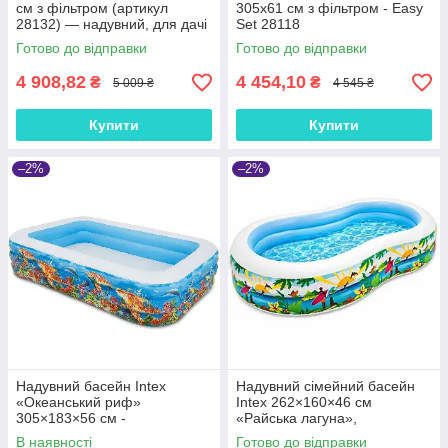
см з фільтром (артикул
305x61 см з фільтром - Easy
28132) — надувний, для дачі
Set 28118
та сім’ї
Готово до відправки
Готово до відправки
4 908,82
4 454,10
₴
₴
5 009 ₴
4 545 ₴
Купити
Купити
–2%
–2%
Надувний басейн Intex
Надувний сімейний басейн
«Океанський риф»
Intex 262×160×46 см
305×183×56 см -
«Райська лагуна»,
прямокутний дитячий басейн
прямокутний, 640 л, арт.
В наявності
Готово до відправки