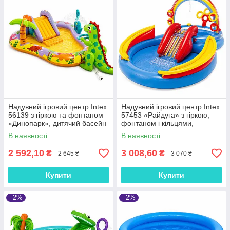
✔ комфортний відпочинок у спекотну погоду;
✔ підходять для встановлення біля будинку, на дачі або в
саду.
До багатьох моделей можна додатково придбати насоси,
фільтри, тенти, підстилки, сходи, хімію для води та інші
аксесуари.
Обирайте якісний басейн для всієї родини та
насолоджуйтеся літнім відпочинком вдома.
Надувний ігровий центр Intex
Надувний ігровий центр Intex
56139 з гіркою та фонтаном
57453 «Райдуга» з гіркою,
«Динопарк», дитячий басейн
фонтаном і кільцями,
201×157×69 см, 160 л, від 2
дитячий басейн 297×193×135
В наявності
В наявності
років
см, 2+
2 592,10
3 008,60
₴
₴
2 645 ₴
3 070 ₴
Купити
Купити
–2%
–2%