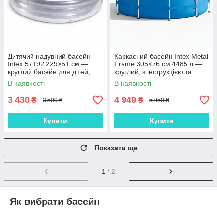
Дитячий надувний басейн
Каркасний басейн Intex Metal
Intex 57192 229×51 см —
Frame 305×76 см 4485 л —
круглий басейн для дітей,
круглий, з інструкцією та
882 л, 3 камери, сріблястий
DVD, арт. 28200
В наявності
В наявності
3 430
4 949
₴
₴
3 500 ₴
5 050 ₴
Купити
Купити
Показати ще
1
/ 2
Як вибрати басейн