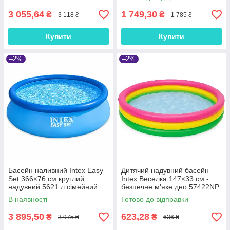
58485
56490NP
3 055,64
1 749,30
₴
₴
3 118 ₴
1 785 ₴
Купити
Купити
–2%
–2%
Басейн наливний Intex Easy
Дитячий надувний басейн
Set 366×76 см круглий
Intex Веселка 147×33 см -
надувний 5621 л сімейний
безпечне м'яке дно 57422NP
без фільтр-насоса 28130
В наявності
Готово до відправки
3 895,50
623,28
₴
₴
3 975 ₴
636 ₴