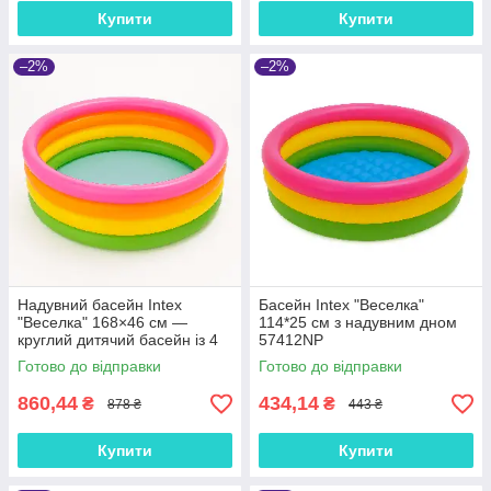
Купити
Купити
–2%
–2%
Надувний басейн Intex
Басейн Intex "Веселка"
"Веселка" 168×46 см —
114*25 см з надувним дном
круглий дитячий басейн із 4
57412NP
кільцями, 780 л, арт.
Готово до відправки
Готово до відправки
56441NP
860,44
434,14
₴
₴
878 ₴
443 ₴
Купити
Купити