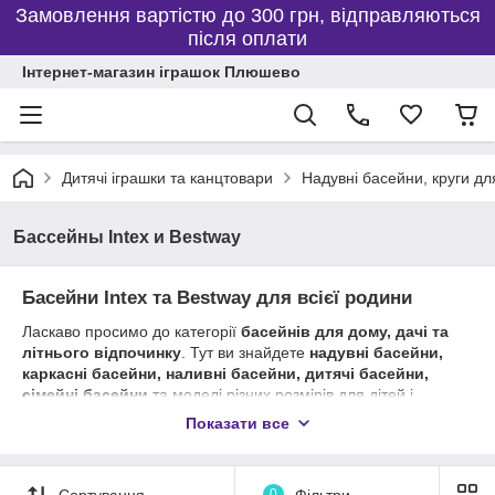
Замовлення вартістю до 300 грн, відправляються
після оплати
Інтернет-магазин іграшок Плюшево
Дитячі іграшки та канцтовари
Надувні басейни, круги дл
Бассейны Intex и Bestway
Басейни Intex та Bestway для всієї родини
Ласкаво просимо до категорії
басейнів для дому, дачі та
літнього відпочинку
. Тут ви знайдете
надувні басейни,
каркасні басейни, наливні басейни, дитячі басейни,
сімейні басейни
та моделі різних розмірів для дітей і
дорослих.
Показати все
У нашому каталозі представлені популярні басейни
Intex
та
Bestway
, які відрізняються високою якістю матеріалів,
простим встановленням та довговічністю.
Сортування
0
Фільтри