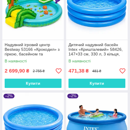
Надувний ігровий центр
Дитячий надувний басейн
Bestway 53166 «Крокодил» з
Intex «Кришталевий» 58426,
гіркою, басейном та
147×33 см, 330 л, 3 кільця,
іграшками, 224×181×72 см,
від 2 років, круглий, синій
В наявності
В наявності
дитячий, від 2 років
2 699,90
471,38
₴
₴
2 755 ₴
481 ₴
Купити
Купити
–2%
–2%