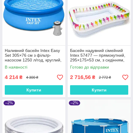
Наливний басейн Intex Easy
Басейн надувний сімейний
Set 305×76 см з фільтр-
Intex 57477 — прямокутний,
насосом 1250 л/год, круглий,
295×175×53 см, з сидінням,
3853 л, сімейний, 28122
800 л
В наявності
Готово до відправки
4 214
2 716,56
₴
₴
4 300 ₴
2 772 ₴
Купити
Купити
–2%
–2%