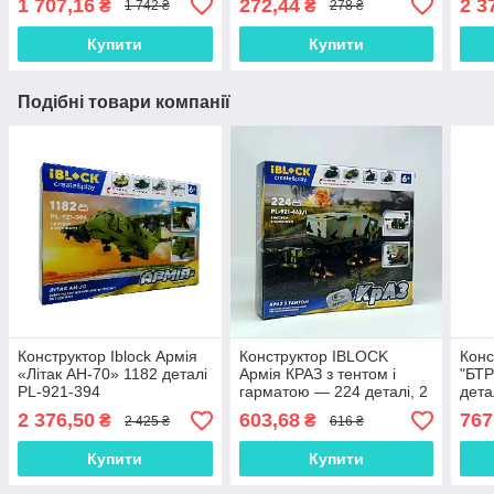
1 707,16
272,44
2 3
₴
₴
1 742 ₴
278 ₴
194 деталі, 6+
Купити
Купити
Подібні товари компанії
Конструктор Iblock Армія
Конструктор IBLOCK
Конс
«Літак АН-70» 1182 деталі
Армія КРАЗ з тентом і
"БТР
PL-921-394
гарматою — 224 деталі, 2
дета
фігурки, арт. PL-921-462/1
2 376,50
603,68
767
₴
₴
2 425 ₴
616 ₴
Купити
Купити