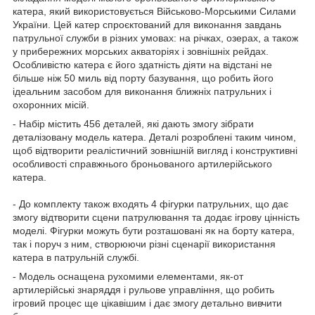
катера, який використовується Військово-Морськими Силами
України. Цей катер спроєктований для виконання завдань
патрульної служби в різних умовах: на річках, озерах, а також
у прибережних морських акваторіях і зовнішніх рейдах.
Особливістю катера є його здатність діяти на відстані не
більше ніж 50 миль від порту базування, що робить його
ідеальним засобом для виконання ближніх патрульних і
охоронних місій.
- Набір містить 456 деталей, які дають змогу зібрати
деталізовану модель катера. Деталі розроблені таким чином,
щоб відтворити реалістичний зовнішній вигляд і конструктивні
особливості справжнього броньованого артилерійського
катера.
- До комплекту також входять 4 фігурки патрульних, що дає
змогу відтворити сцени патрулювання та додає ігрову цінність
моделі. Фігурки можуть бути розташовані як на борту катера,
так і поруч з ним, створюючи різні сценарії використання
катера в патрульній службі.
- Модель оснащена рухомими елементами, як-от
артилерійські знаряддя і рульове управління, що робить
ігровий процес ще цікавішим і дає змогу детально вивчити