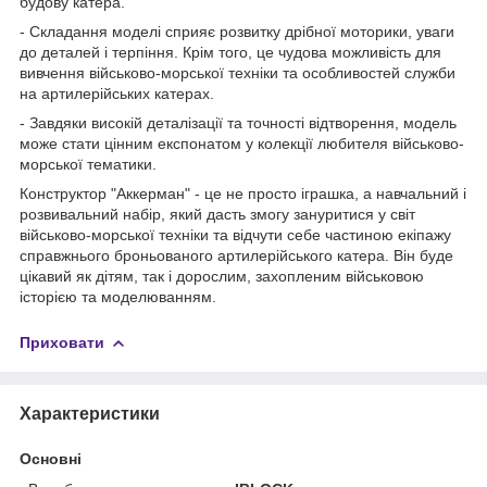
будову катера.
- Складання моделі сприяє розвитку дрібної моторики, уваги
до деталей і терпіння. Крім того, це чудова можливість для
вивчення військово-морської техніки та особливостей служби
на артилерійських катерах.
- Завдяки високій деталізації та точності відтворення, модель
може стати цінним експонатом у колекції любителя військово-
морської тематики.
Конструктор "Аккерман" - це не просто іграшка, а навчальний і
розвивальний набір, який дасть змогу зануритися у світ
військово-морської техніки та відчути себе частиною екіпажу
справжнього броньованого артилерійського катера. Він буде
цікавий як дітям, так і дорослим, захопленим військовою
історією та моделюванням.
Приховати
Характеристики
Основні