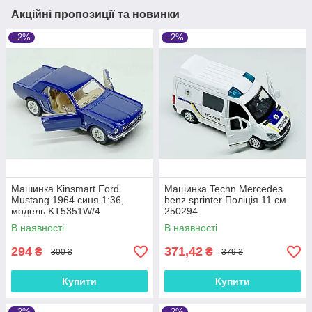
Акційні пропозиції та новинки
–2%
–2%
Машинка Kinsmart Ford
Машинка Techn Mercedes
Mustang 1964 синя 1:36,
benz sprinter Поліція 11 см
модель KT5351W/4
250294
В наявності
В наявності
294
371,42
₴
₴
300 ₴
379 ₴
Купити
Купити
–2%
–2%