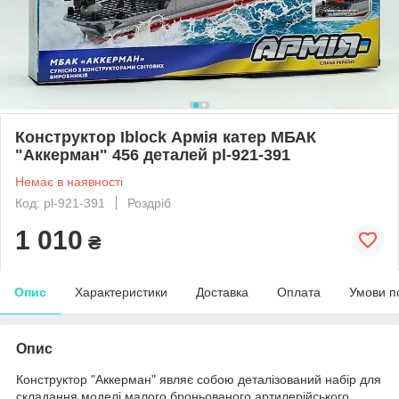
Конструктор Iblock Армія катер МБАК
"Аккерман" 456 деталей pl-921-391
Немає в наявності
Код: pl-921-391
Роздріб
1 010
₴
Опис
Характеристики
Доставка
Оплата
Умови п
Опис
Конструктор "Аккерман" являє собою деталізований набір для
складання моделі малого броньованого артилерійського