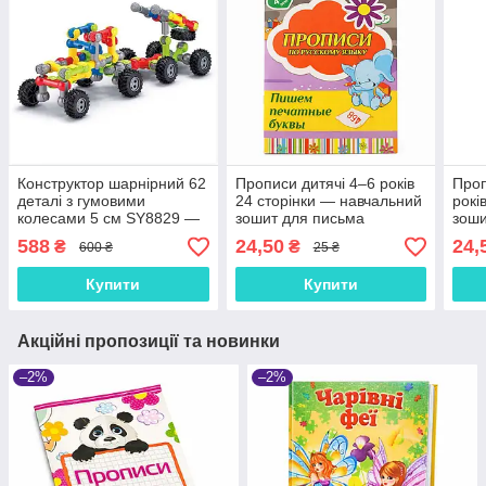
Конструктор шарнірний 62
Прописи дитячі 4–6 років
Проп
деталі з гумовими
24 сторінки — навчальний
рокі
колесами 5 см SY8829 —
зошит для письма
зоши
рухомий інженерний набір
друкованих літер
і сл
588
24,50
24,
₴
₴
600 ₴
25 ₴
для дітей 3+, пластик
російською мовою,
навч
підготовка до школи
Купити
Купити
Акційні пропозиції та новинки
–2%
–2%