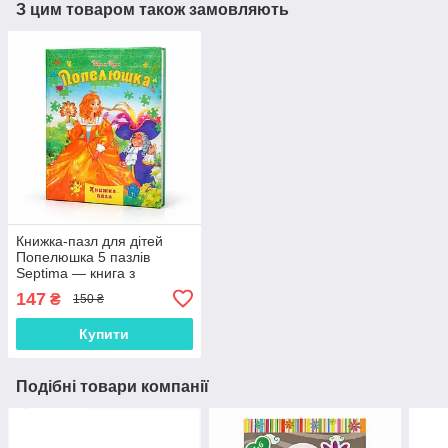
З цим товаром також замовляють
Книжка-пазл для дітей
Попелюшка 5 пазлів
Septima — книга з
пазлами та завданнями,
147
₴
150 ₴
картонна 3+
Купити
Подібні товари компанії