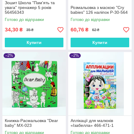
Зошит Школа "Пам'ять та
увага" тренажер 5 років
Розмальовка з маскою "Cry
56456343
babies" 126 наліпок P-30-564
Готово до відправки
Готово до відправки
34,30
60,76
₴
₴
35 ₴
62 ₴
Купити
Купити
–2%
–2%
Книжка-Расмальовка "Dear
Аплікації для малюків
baby" MX-023
«Ізабелла» 466-471-1
Готово до відправки
Готово до відправки