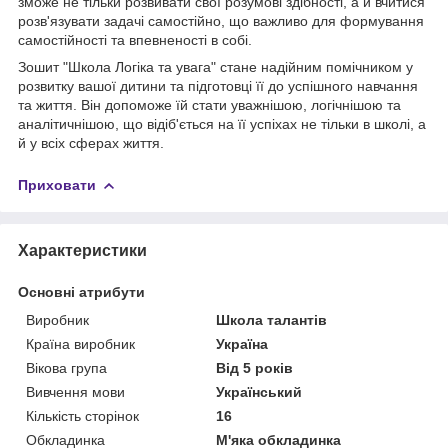
зможе не тільки розвивати свої розумові здібності, а й вчитися
розв'язувати задачі самостійно, що важливо для формування
самостійності та впевненості в собі.
Зошит "Школа Логіка та увага" стане надійним помічником у
розвитку вашої дитини та підготовці її до успішного навчання
та життя. Він допоможе їй стати уважнішою, логічнішою та
аналітичнішою, що відіб'ється на її успіхах не тільки в школі, а
й у всіх сферах життя.
Приховати
Характеристики
Основні атрибути
Виробник
Школа талантів
Країна виробник
Україна
Вікова група
Від 5 років
Вивчення мови
Український
Кількість сторінок
16
Обкладинка
М'яка обкладинка