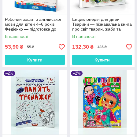
Робочий зошит з англійської
Енциклопедія для дітей
мови для дітей 4–6 років
Тварини — пізнавальна книга
Федієнко — підготовка до
про світ тварин, жаби та
школи, частина 2, 32 стор.
земноводні, 95 сторінок
В наявності
В наявності
53,90
132,30
₴
₴
55 ₴
135 ₴
Купити
Купити
–2%
–2%