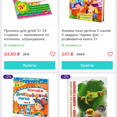
Прописи для дітей 3+ 24
Книжка-пазл дитяча 5 пазлів
сторінки — малювання по
5 завдань Чарівні феї —
клітинках, штрихування,
розвиваюча книга 3+
розвиток моторики та
В наявності
В наявності
підготовка до письма
24,50
147
₴
₴
25 ₴
150 ₴
Купити
Купити
–2%
–2%