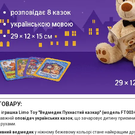
ТОВАРУ:
 іграшка Limo Toy "Ведмедик Пухнастий казкар" (модель FT0034
равжній
оповідач українських казок
, що зачаровує дитину приємн
 рухами.
тивний ведмедик
у ніжному бежевому кольорі стане найкращим дру