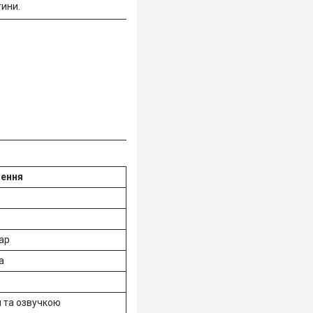
тини.
чення
ар
а
и та озвучкою