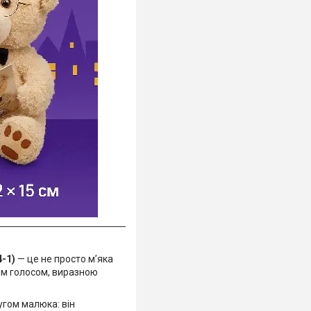
-1)
— це не просто м’яка
им голосом, виразною
гом малюка: він