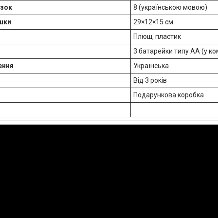
азок
8 (українською мовою)
шки
29×12×15 см
Плюш, пластик
3 батарейки типу AA (у к
ення
Українська
Від 3 років
Подарункова коробка