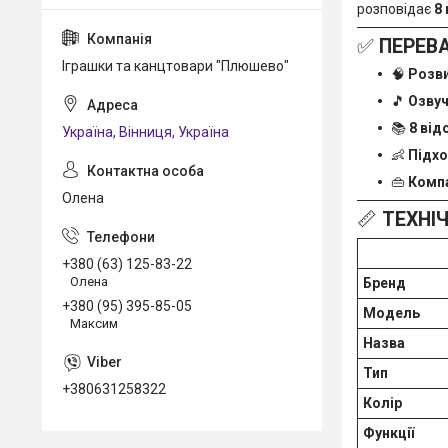
розповідає
8
✅
ПЕРЕВА
Іграшки та канцтовари "Плюшево"
🧠
Розви
🎵
Озвуч
📚
8 від
Україна, Вінниця, Україна
👶
Підхо
👜
Компа
Олена
📏
ТЕХНІ
+380 (63) 125-83-22
Олена
Бренд
+380 (95) 395-85-05
Модель
Максим
Назва
Тип
+380631258322
Колір
Функції