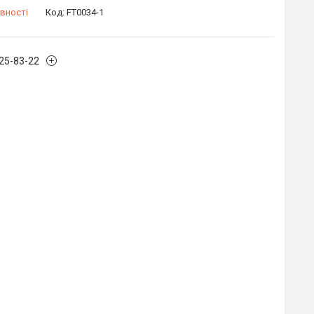
вності
Код:
FT0034-1
125-83-22