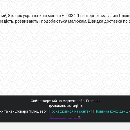
ий, 8 казок українською мовою FT0034-1 в інтернет-магазині Плюше
 радість, розвивають і подобаються малюкам. Швидка доставка по Укр
Сайт створений на маркетплейсі
Prom.ua
Продавець на Bigl.ua
Іграшки та канцтовари "Плюшево" |
Поскаржитися на контент
|
Політика конфіденці
Select Language
▼