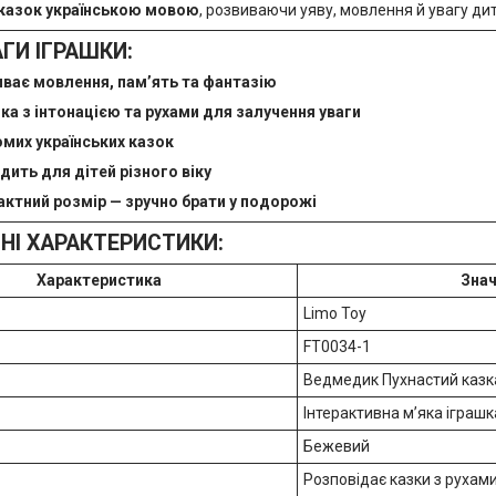
 казок українською мовою
, розвиваючи уяву, мовлення й увагу ди
ГИ ІГРАШКИ:
ває мовлення, пам’ять та фантазію
ка з інтонацією та рухами для залучення уваги
омих українських казок
дить для дітей різного віку
ктний розмір — зручно брати у подорожі
ЧНІ ХАРАКТЕРИСТИКИ:
Характеристика
Зна
Limo Toy
FT0034-1
Ведмедик Пухнастий казк
Інтерактивна м’яка іграшк
Бежевий
Розповідає казки з рухам