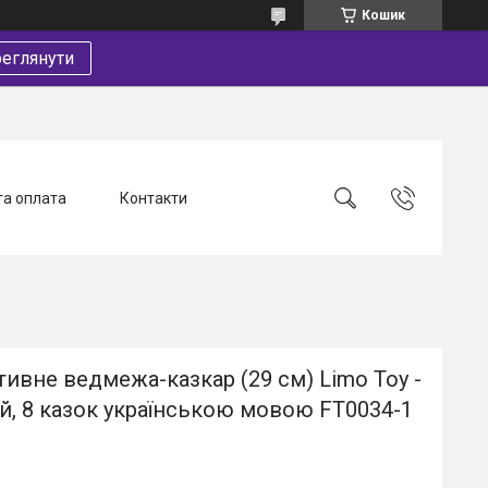
Кошик
еглянути
та оплата
Контакти
тивне ведмежа-казкар (29 см) Limo Toy -
, 8 казок українською мовою FT0034-1