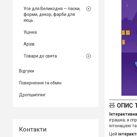
Усе для Великодня — паски,
форми, декор, фарби для
яєць
Уцінка
Архів
Товари до свята
Відгуки
Повернення та обмін
Дропшиппінг
🧸
ОПИС 
Інтерактивна
іграшка, а сп
інтонацією та
Цей
інтерак