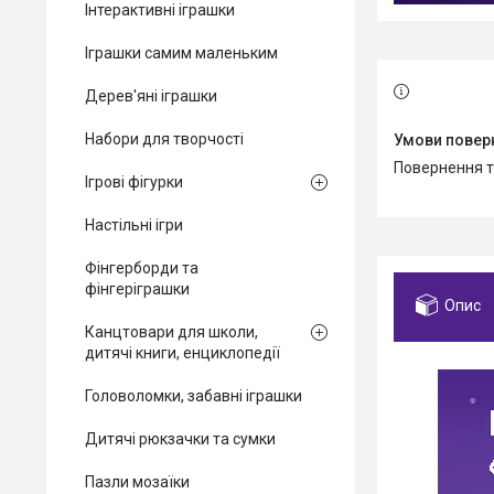
Інтерактивні іграшки
Іграшки самим маленьким
Дерев'яні іграшки
Набори для творчості
повернення 
Ігрові фігурки
Настільні ігри
Фінгерборди та
фінгеріграшки
Опис
Канцтовари для школи,
дитячі книги, енциклопедії
Головоломки, забавні іграшки
Дитячі рюкзачки та сумки
Пазли мозаїки