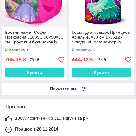
Ігровий намет Софія
Кошик для іграшок Принцеса
Прекрасна J1035C 90×90×86
Аріель 43×60 см D-3512 -
см - рожевий будиночок із
складаний органайзер із
дверцятами, для дівчаток
кришкою, рожевий
В наявності
В наявності
765,38
444,92
₴
₴
781 ₴
454 ₴
Купити
Купити
Показати ще
Про нас
100% позитивних з 310 відгуків за рік
Працює з 28.11.2014