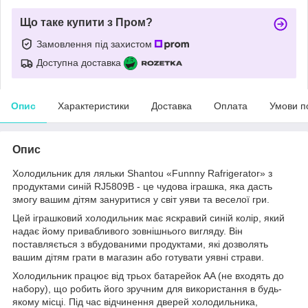
Що таке купити з Пром?
Замовлення під захистом
Доступна доставка
Опис
Характеристики
Доставка
Оплата
Умови п
Опис
Холодильник для ляльки Shantou «Funnny Rafrigerator» з
продуктами синій RJ5809B - це чудова іграшка, яка дасть
змогу вашим дітям зануритися у світ уяви та веселої гри.
Цей іграшковий холодильник має яскравий синій колір, який
надає йому привабливого зовнішнього вигляду. Він
поставляється з вбудованими продуктами, які дозволять
вашим дітям грати в магазин або готувати уявні страви.
Холодильник працює від трьох батарейок AA (не входять до
набору), що робить його зручним для використання в будь-
якому місці. Під час відчинення дверей холодильника,