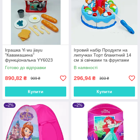
Іграшка Yi wu jiayu
Ігровий набір Продукти на
"Кавамашина"
липучках Торт блакитний 14
функціональна YY6023
см зі свічками та фруктами
для дітей — розрізний торт,
Готово до відправки
В наявності
арт. WD-t56-Y56-2
890,82
296,94
₴
₴
909 ₴
303 ₴
Купити
Купити
–2%
–2%