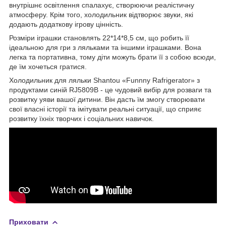
внутрішнє освітлення спалахує, створюючи реалістичну
атмосферу. Крім того, холодильник відтворює звуки, які
додають додаткову ігрову цінність.
Розміри іграшки становлять 22*14*8,5 см, що робить її
ідеальною для гри з ляльками та іншими іграшками. Вона
легка та портативна, тому діти можуть брати її з собою всюди,
де їм хочеться гратися.
Холодильник для ляльки Shantou «Funnny Rafrigerator» з
продуктами синій RJ5809B - це чудовий вибір для розваги та
розвитку уяви вашої дитини. Він дасть їм змогу створювати
свої власні історії та імітувати реальні ситуації, що сприяє
розвитку їхніх творчих і соціальних навичок.
Приховати