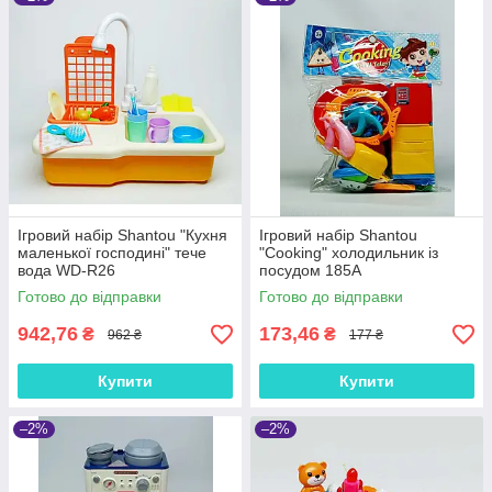
Ігровий набір Shantou "Кухня
Ігровий набір Shantou
маленької господині" тече
"Cooking" холодильник із
вода WD-R26
посудом 185A
Готово до відправки
Готово до відправки
942,76
173,46
₴
₴
962 ₴
177 ₴
Купити
Купити
–2%
–2%