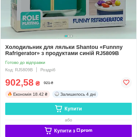
Холодильник для ляльки Shantou «Funnny
Rafrigerator» з продуктами синій RJ5809B
Готово до відправки
Код: RJ5809B
Роздріб
902,58
₴
921 ₴
Економія
18.42 ₴
Залишилось
4 дні
Купити
або
Купити з