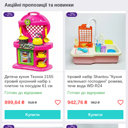
Акційні пропозиції та новинки
–2%
–2%
Дитяча кухня Технок 2155
Ігровий набір Shantou "Кухня
ігровий кухонний набір з
маленької господині" рожева,
плитою та посудом 61 см
тече вода WD-R24
пластик рожева для дітей 3+
Готово до відправки
Готово до відправки
899,64
942,76
₴
₴
918 ₴
962 ₴
Купити
Купити
–2%
–2%