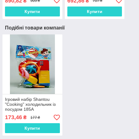
890,82
692,86
₴
₴
909 ₴
707 ₴
аксесуари
Купити
Купити
Подібні товари компанії
Ігровий набір Shantou
"Cooking" холодильник із
посудом 185A
173,46
₴
177 ₴
Купити