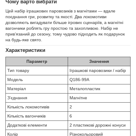
Чому варто вибрати
Цей набір іграшкових паровозиків з магнітами — вдале
поєднання гри, розвитку та якості. Два локомотиви
дозволяють вигадувати більше ігрових сценаріїв, а магнітні
вагончики роблять гру простою та захопливою. Набір не
прив’язаний до сезону, тому чудово підходить як подарунок
на будь-яке свято.
Характеристики
Параметр
Значення
Тип товару
Іграшкові паровозики / набір
Модель
Q186-99A
Матеріал
Металопластик
З’єднання
Магнітне
Кількість локомотивів
2
Кількість вагончиків
6
Додаткові елементи
2 пластикові дорожні конуси
Колір
Різнокольоровий