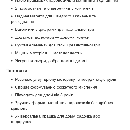
Набір іграшкових паровозиків із магнітним з’єднанням
2 локомотиви та 6 вагончиків у комплекті
Надійні магніти для швидкого з’єднання та
роз’єднання
Вагончики з цифрами для навчальної гри
Додаткові аксесуари — дорожні конуси
Рухомі елементи для більш реалістичної гри
Міцний матеріал — металопластик
Яскраві кольори, добре помітні дитині
Переваги
Розвиває уяву, дрібну моторику та координацію рухів
Сприяє формуванню сюжетного мислення
Підходить для дітей від 3 років
Зручний формат магнітних паровозиків без дрібних
кріплень
Універсальна іграшка для дому, садочка або
подарунка