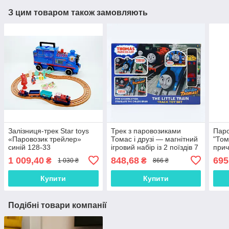
З цим товаром також замовляють
Залізниця-трек Star toys
Трек з паровозиками
Паро
«Паровозик трейлер»
Томас і друзі — магнітний
"Тома
синій 128-33
ігровий набір із 2 поїздів 7
прич
см, арт. 111-317F
1 009,40
848,68
695
₴
₴
1 030 ₴
866 ₴
Купити
Купити
Подібні товари компанії