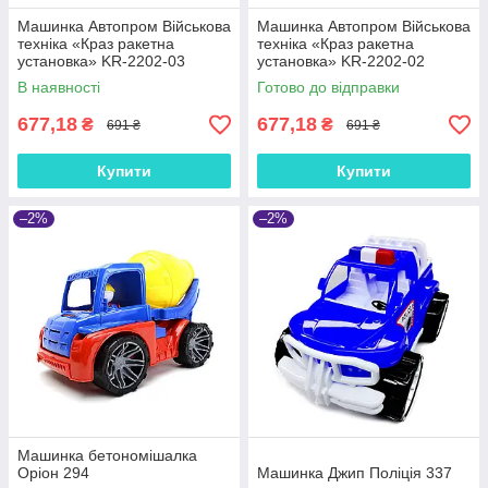
Машинка Автопром Військова
Машинка Автопром Військова
техніка «Краз ракетна
техніка «Краз ракетна
установка» KR-2202-03
установка» KR-2202-02
В наявності
Готово до відправки
677,18
677,18
₴
₴
691 ₴
691 ₴
Купити
Купити
–2%
–2%
Машинка бетономішалка
Оріон 294
Машинка Джип Поліція 337