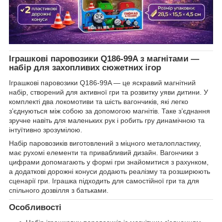
Іграшкові паровозики Q186-99A з магнітами —
набір для захопливих сюжетних ігор
Іграшкові паровозики Q186-99A — це яскравий магнітний
набір, створений для активної гри та розвитку уяви дитини. У
комплекті два локомотиви та шість вагончиків, які легко
з’єднуються між собою за допомогою магнітів. Таке з’єднання
зручне навіть для маленьких рук і робить гру динамічною та
інтуїтивно зрозумілою.
Набір паровозиків виготовлений з міцного металопластику,
має рухомі елементи та привабливий дизайн. Вагончики з
цифрами допомагають у формі гри знайомитися з рахунком,
а додаткові дорожні конуси додають реалізму та розширюють
сценарії гри. Іграшка підходить для самостійної гри та для
спільного дозвілля з батьками.
Особливості