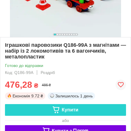
Іграшкові паровозики Q186-99A з магнітами —
набір із 2 локомотивів та 6 вагончиків,
металопластик
Готово до відправки
Код: Q186-99A
Роздріб
476,28
₴
486 ₴
Економія
9.72 ₴
Залишилось
1 день
Купити
або
Купити з