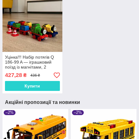
Уцінка!!! Набір потягів Q
186-99 A — іграшковий
поїзд із магнітами, 2
локомотиви та 6
427,28
₴
436 ₴
вагончиків, металопластик
Купити
Акційні пропозиції та новинки
–2%
–2%