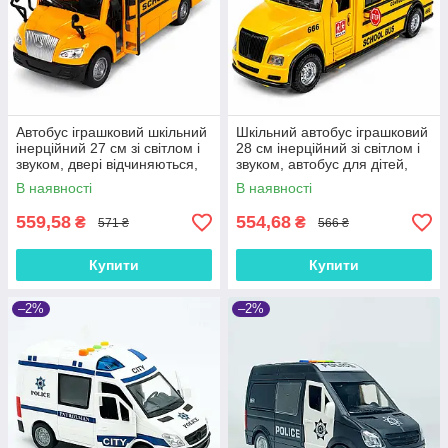
Автобус іграшковий шкільний
Шкільний автобус іграшковий
інерційний 27 см зі світлом і
28 см інерційний зі світлом і
звуком, двері відчиняються,
звуком, автобус для дітей,
гумові колеса, RJ5506
відчиняються двері, гумові
В наявності
В наявності
шини, 666-31Q
559,58
554,68
₴
₴
571 ₴
566 ₴
Купити
Купити
–2%
–2%