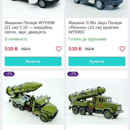
Машинка Поліція WY590B
Машина Yi Wu Jiayu Поліція
(21 см) 1:16 — інерційна,
«Rescue» (21 см) музична
світло, звук, дверцята
WY590C
В наявності
Готово до відправки
539
539
₴
₴
550 ₴
550 ₴
Купити
Купити
–2%
–2%