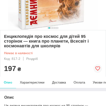
Енциклопедія про космос для дітей 95
сторінок — книга про планети, Всесвіт і
космонавтів для школярів
Немає в наявності
Код: 817-2
Роздріб
197
₴
Опис
Характеристики
Доставка
Оплата
Умови п
Опис
Ця дитяча енциклопедія про космос на 95 сторінок —