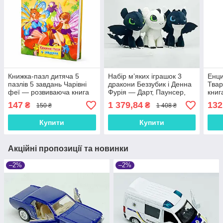
Книжка-пазл дитяча 5
Набір м’яких іграшок 3
Енци
пазлів 5 завдань Чарівні
дракони Беззубик і Денна
Твар
феї — розвиваюча книга
Фурія — Дарт, Паунсер,
книг
3+
Раффраннер 23 см,
жаби
147
1 379,84
132
₴
₴
150 ₴
1 408 ₴
плюшеві дракончики
стор
Купити
Купити
Акційні пропозиції та новинки
–2%
–2%