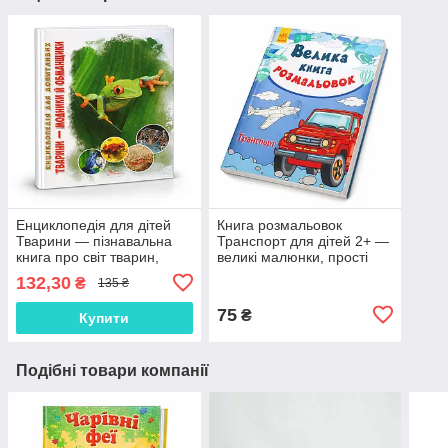
Енциклопедія для дітей
Книга розмальовок
Тварини — пізнавальна
Транспорт для дітей 2+ —
книга про світ тварин,
великі малюнки, прості
жаби та земноводні, 95
контури, розмальовка для
132,30
₴
135 ₴
сторінок
малюків
75
₴
Купити
Подібні товари компанії