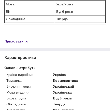
Мова
Українська
Вік
Від 6 років
Обкладинка
Тверда
Приховати
Характеристики
Основні атрибути
Країна виробник
Україна
Тематика
Космонавтика
Вивчення мови
Український
Мова видання
Українська
Вікова група
Від 6 років
Обкладинка
Тверда
Тип паперу
Крейдований