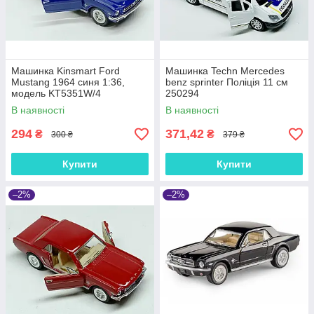
Машинка Kinsmart Ford
Машинка Techn Mercedes
Mustang 1964 синя 1:36,
benz sprinter Поліція 11 см
модель KT5351W/4
250294
В наявності
В наявності
294
371,42
₴
₴
300 ₴
379 ₴
Купити
Купити
–2%
–2%