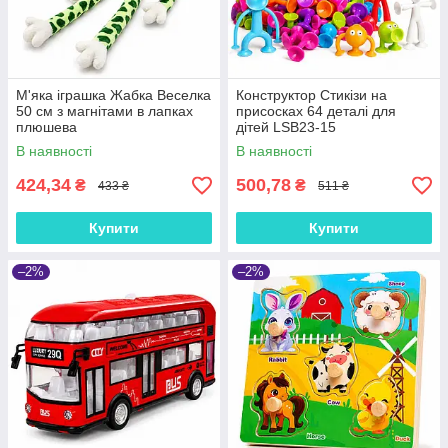
М'яка іграшка Жабка Веселка
Конструктор Стикізи на
50 см з магнітами в лапках
присосках 64 деталі для
плюшева
дітей LSB23-15
В наявності
В наявності
424,34
500,78
₴
₴
433 ₴
511 ₴
Купити
Купити
–2%
–2%