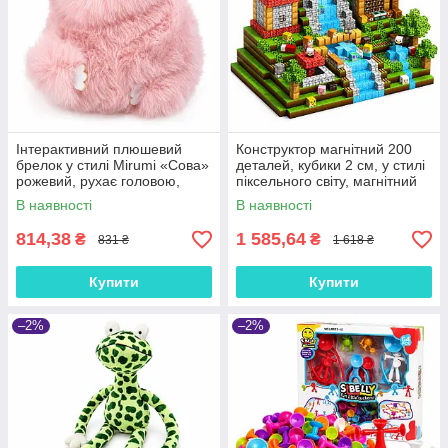
Інтерактивний плюшевий
Конструктор магнітний 200
брелок у стилі Mirumi «Сова»
деталей, кубики 2 см, у стилі
рожевий, рухає головою,
піксельного світу, магнітний
співає, повторює слова, на
набір для дітей 3+, CFK26
В наявності
В наявності
липучках, 17 см
814,38
1 585,64
₴
₴
831 ₴
1 618 ₴
Купити
Купити
–2%
–2%