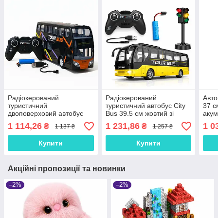
Радіокерований
Радіокерований
Авто
туристичний
туристичний автобус City
37 с
двоповерховий автобус
Bus 39.5 см жовтий зі
акум
666-691NA чорний — 30
світлофором, пульт
тран
1 114,26
1 231,86
1 0
₴
₴
1 137 ₴
1 257 ₴
см, світло фар, гумові
2.4GHz, світло фар
підс
колеса, акумулятор, USB-
пуль
Купити
Купити
зарядка
Акційні пропозиції та новинки
–2%
–2%