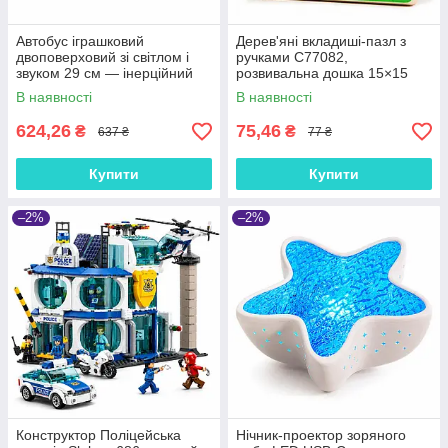
Автобус іграшковий
Дерев'яні вкладиші-пазл з
двоповерховий зі світлом і
ручками C77082,
звуком 29 см — інерційний
розвивальна дошка 15×15
автобус з дверима, що
см, логічна гра для дітей від 3
В наявності
В наявності
відчиняються, арт. 666-29Q
років
624,26
75,46
₴
₴
637 ₴
77 ₴
Купити
Купити
–2%
–2%
Конструктор Поліцейська
Нічник-проектор зоряного