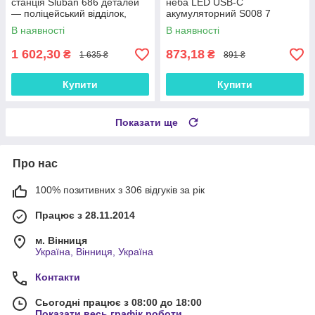
станція Sluban 686 деталей
неба LED USB-C
— поліцейський відділок,
акумуляторний S008 7
фігурки, поліцейська
кольорів
В наявності
В наявності
машина, мотоцикл,
гелікоптер
1 602,30
873,18
₴
₴
1 635 ₴
891 ₴
Купити
Купити
Показати ще
Про нас
100% позитивних з 306 відгуків за рік
Працює з 28.11.2014
м. Вінниця
Україна, Вінниця, Україна
Контакти
Сьогодні працює з 08:00 до 18:00
Показати весь графік роботи