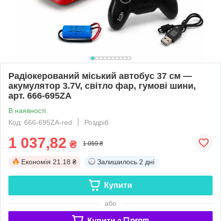
Радіокерований міський автобус 37 см —
акумулятор 3.7V, світло фар, гумові шини,
арт. 666-695ZA
В наявності
Код: 666-695ZA-red
Роздріб
1 037,82
₴
1 059 ₴
Економія
21.18 ₴
Залишилось
2 дні
Купити
або
Купити з