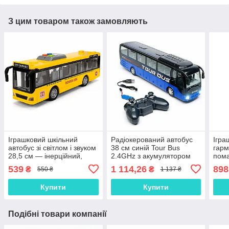
З цим товаром також замовляють
Іграшковий шкільний
Радіокерований автобус
Ігра
автобус зі світлом і звуком
38 см синій Tour Bus
гарм
28,5 см — інерційний,
2.4GHz з акумулятором
пом
двері відкриваються,
3.7V, світло фар, 3+
— 44
539
1 114,26
898
₴
₴
550 ₴
1 137 ₴
музичний, жовтий
що в
WY910AB
і зв
Купити
Купити
Подібні товари компанії